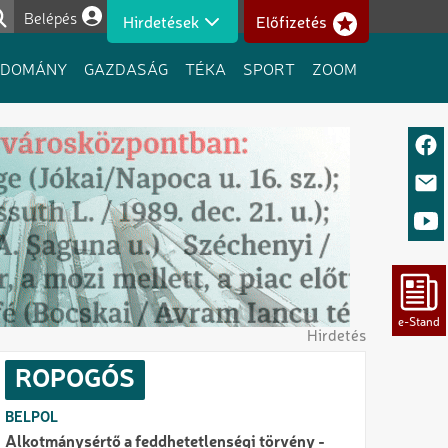
Belépés
Hirdetések
Előfizetés
Felhasználói fiók menüje
UDOMÁNY
GAZDASÁG
TÉKA
SPORT
ZOOM
Hirdetés
ROPOGÓS
BELPOL
Alkotmánysértő a feddhetetlenségi törvény -