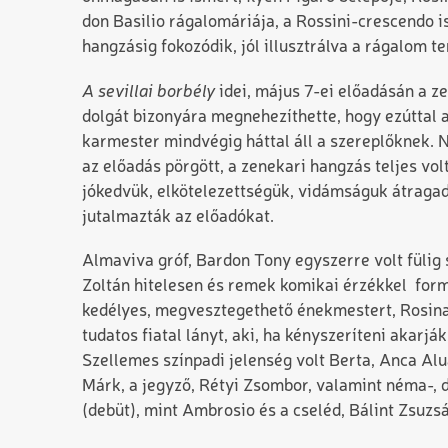
don Basilio rágalomáriája, a Rossini-crescendo i
hangzásig fokozódik, jól illusztrálva a rágalom t
A sevillai borbély
idei, május 7-ei előadásán a z
dolgát bizonyára megnehezíthette, hogy ezúttal a
karmester mindvégig háttal áll a szereplőknek. Ne
az előadás pörgött, a zenekari hangzás teljes vol
jókedvük, elkötelezettségük, vidámságuk átragad
jutalmazták az előadókat.
Almaviva gróf, Bardon Tony egyszerre volt fülig
Zoltán
hitelesen és remek komikai érzékkel for
kedélyes, megvesztegethető énekmestert, Rosina
tudatos fiatal lányt, aki, ha kényszeríteni akarják, 
Szellemes színpadi jelenség volt Berta, Anca Alua
Márk, a jegyző, Rétyi Zsombor, valamint néma-,
(debüt), mint Ambrosio és a cseléd, Bálint Zsuzs