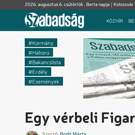
Ugrás
2026. augusztus 6. csütörtök , Berta napja
Kolozsvár
a
tartalomra
Fő
KÖZHÍR
BE
navigáció
Kormány
Háború
Bakancslista
Erdély
Események
Egy vérbeli Figa
Szerző
Bodó
Márta