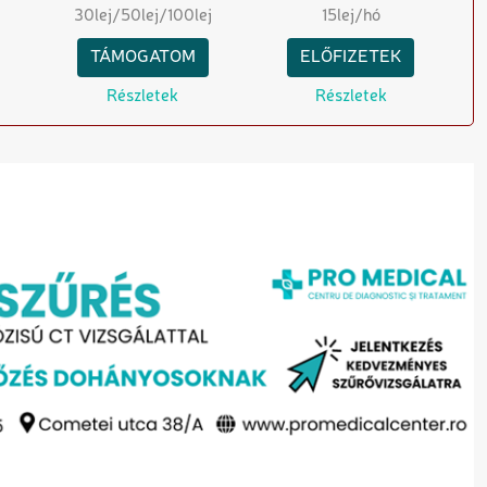
30
lej
/50
lej
/100
lej
15
lej/hó
TÁMOGATOM
ELŐFIZETEK
Részletek
Részletek