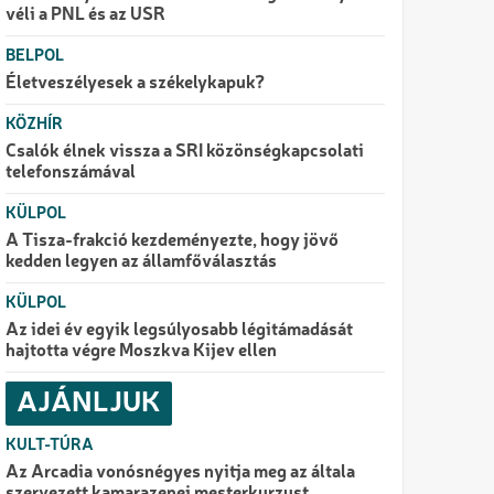
véli a PNL és az USR
BELPOL
Életveszélyesek a székelykapuk?
KÖZHÍR
Csalók élnek vissza a SRI közönségkapcsolati
telefonszámával
KÜLPOL
A Tisza-frakció kezdeményezte, hogy jövő
kedden legyen az államfőválasztás
KÜLPOL
Az idei év egyik legsúlyosabb légitámadását
hajtotta végre Moszkva Kijev ellen
AJÁNLJUK
KULT-TÚRA
Az Arcadia vonósnégyes nyitja meg az általa