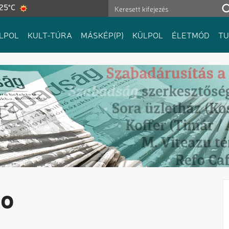
 25°C
LPOL
KULT-TÚRA
MÁSKÉP(P)
KÜLPOL
ÉLETMÓD
T
ro