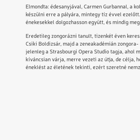
Elmondta: édesanyjával, Carmen Gurbannal, a kol
készülni erre a pályára, mintegy tíz évvel ezelőt
énekesekkel dolgozhasson együtt, és mindig meg
Eredetileg zongorázni tanult, tizenkét éven kere
Csiki Boldizsár, majd a zeneakadémián zongora- 
jelenleg a Strasbourgi Opera Studio tagja, ahol 
kíváncsian várja, merre vezeti az útja, de célja,
éneklést az életének tekinti, ezért szeretné nemze