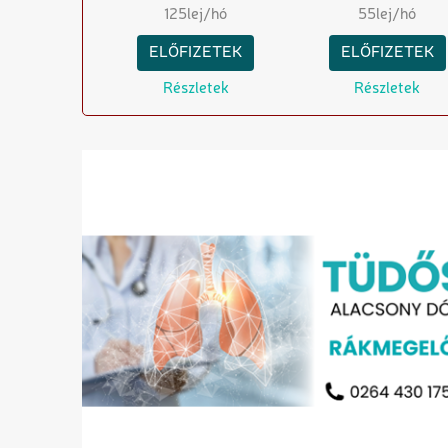
125
lej/hó
55
lej/hó
ELŐFIZETEK
ELŐFIZETEK
Részletek
Részletek