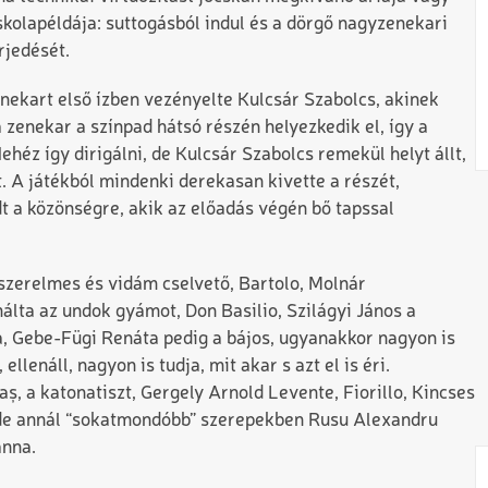
skolapéldája: suttogásból indul és a dörgő nagyzenekari
erjedését.
enekart első ízben vezényelte Kulcsár Szabolcs, akinek
 zenekar a színpad hátsó részén helyezkedik el, így a
héz így dirigálni, de Kulcsár Szabolcs remekül helyt állt,
t. A játékból mindenki derekasan kivette a részét,
t a közönségre, akik az előadás végén bő tapssal
 szerelmes és vidám cselvető, Bartolo, Molnár
málta
az undok gyámot, Don Basilio, Szilágyi János a
, Gebe-Fügi Renáta pedig a bájos, ugyanakkor nagyon is
ellenáll, nagyon is tudja, mit akar s azt el is éri.
ș, a katonatiszt, Gergely Arnold Levente, Fiorillo, Kincses
 de annál “sokatmondóbb” szerepekben Rusu Alexandru
ánna.