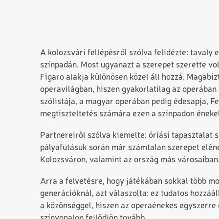
A kolozsvári fellépésről szólva felidézte: taval
színpadán. Most ugyanazt a szerepet szerette vo
Figaro alakja különösen közel áll hozzá. Magabi
operavilágban, hiszen gyakorlatilag az operában
szólistája, a magyar operában pedig édesapja, F
megtiszteltetés számára ezen a színpadon éneke
Partnereiről szólva kiemelte: óriási tapasztalat
pályafutásuk során már számtalan szerepet elének
Kolozsváron, valamint az ország más városaiban,
Arra a felvetésre, hogy játékában sokkal több m
generációknál, azt válaszolta: ez tudatos hozzáá
a közönséggel, hiszen az operaénekes egyszerre 
színvonalon fejlődjön tovább.