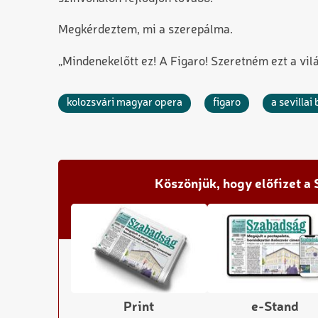
Megkérdeztem, mi a szerepálma.
„Mindenekelőtt ez! A Figaro! Szeretném ezt a vil
kolozsvári magyar opera
figaro
a sevillai
Köszönjük, hogy előfizet a
Print
e-Stand