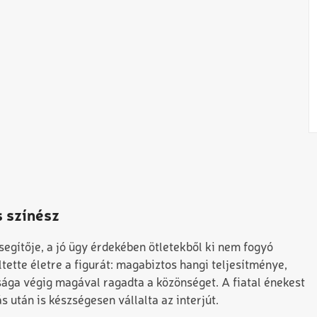
 színész
egítője, a jó ügy érdekében ötletekből ki nem fogyó
ette életre a figurát: magabiztos hangi teljesítménye,
sága végig magával ragadta a közönséget. A fiatal énekest
s után is készségesen vállalta az interjút.