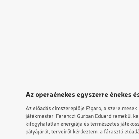
Az operaénekes egyszerre énekes és
Az előadás címszereplője Figaro, a szerelmesek s
játékmester. Ferenczi Gurban Eduard remekül kelt
kifogyhatatlan energiája és természetes játékos
pályájáról, terveiről kérdeztem, a fárasztó előadá