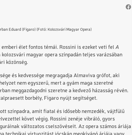
urban Eduard (Figaro) (Fotó: Kolozsvári Magyar Opera)
emberi élet fontos témái. Rossini is ezeket veti fel
A
a kolozsvári magyar opera színpadán teljes varázsában
ári közönség.
épsége és kedvessége megragadja Almaviva grófot, aki
 a helyzet nem egyszerű, mert a gyám maga szeretné
sorban meggazdagodni szeretne a kedvező házasság révén.
alpraesett borbély, Figaro nyújt segítséget.
ott színpadra, amit fiatal és idősebb nemzedék, vájtfülű
vezettel követ végig. Rossini zenéje vibráló, gyors
iguráinak változatos cselszövéseit. Az opera számos áriája
na technikai virtuozitást jócskán megkívánó áriája vagy