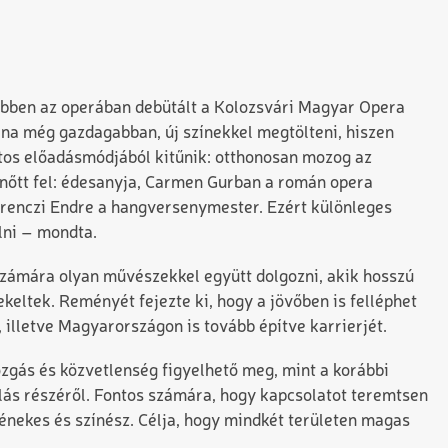
y ebben az operában debütált a Kolozsvári Magyar Opera
lna még gazdagabban, új színekkel megtölteni, hiszen
ztos előadásmódjából kitűnik: otthonosan mozog az
 nőtt fel: édesanyja, Carmen Gurban a román opera
erenczi Endre a hangversenymester. Ezért különleges
lni – mondta.
 számára olyan művészekkel együtt dolgozni, akik hosszú
eltek. Reményét fejezte ki, hogy a jövőben is felléphet
 illetve Magyarországon is tovább építve karrierjét.
ozgás és közvetlenség figyelhető meg, mint a korábbi
llás részéről. Fontos számára, hogy kapcsolatot teremtsen
énekes és színész. Célja, hogy mindkét területen magas