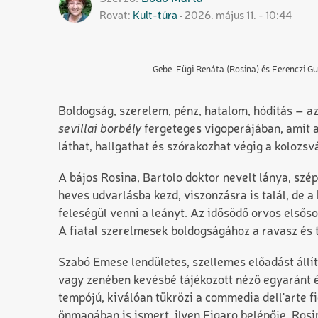
Rovat
Kult-túra
2026. május 11. - 10:44
Gebe-Fügi Renáta (Rosina) és Ferenczi G
Boldogság, szerelem, pénz, hatalom, hódítás – az 
sevillai borbély
fergeteges vígoperájában, amit 
láthat, hallgathat és szórakozhat végig a kolozsv
A bájos Rosina, Bartolo doktor nevelt lánya, sz
heves udvarlásba kezd, viszonzásra is talál, de
feleségül venni a leányt. Az idősödő orvos első
A fiatal szerelmesek boldogságához a ravasz és t
Szabó Emese lendületes, szellemes előadást állít
vagy zenében kevésbé tájékozott néző egyaránt él
tempójú, kiválóan tükrözi a commedia dell'arte f
önmagában is ismert, ilyen Figaro belépője, Rosi