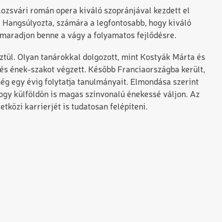
ozsvári román opera kiváló szopránjával kezdett el
t. Hangsúlyozta, számára a legfontosabb, hogy kiváló
maradjon benne a vágy a folyamatos fejlődésre.
sztül. Olyan tanárokkal dolgozott, mint Kostyák Márta és
és ének-szakot végzett. Később Franciaországba került,
még egy évig folytatja tanulmányait. Elmondása szerint
 hogy külföldön is magas színvonalú énekessé váljon. Az
tközi karrierjét is tudatosan felépíteni.