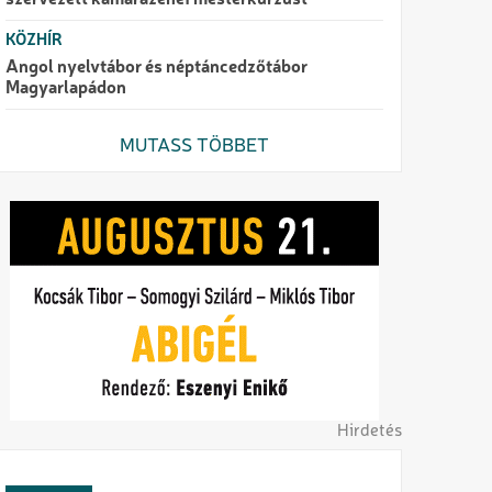
szervezett kamarazenei mesterkurzust
KÖZHÍR
Angol nyelvtábor és néptáncedzőtábor
Magyarlapádon
MUTASS TÖBBET
Hirdetés