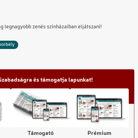
ág legnagyobb zenés színházaiban eljátszani!
 borbély
 Szabadságra és támogatja lapunkat!
Támogató
Prémium