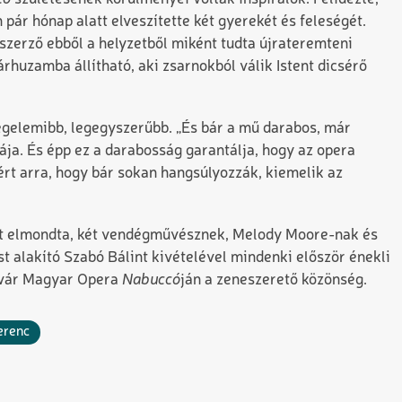
 pár hónap alatt elveszítette két gyerekét és feleségét.
 szerző ebből a helyzetből miként tudta újrateremteni
huzamba állítható, aki zsarnokból válik Istent dicsérő
egelemibb, legegyszerűbb. „És bár a mű darabos, már
ja. És épp ez a darabosság garantálja, hogy az opera
tért arra, hogy bár sokan hangsúlyozzák, kiemelik az
olt elmondta, két vendégművésznek, Melody Moore-nak és
t alakító Szabó Bálint kivételével mindenki először énekli
zsvár Magyar Opera
Nabuccó
ján a zeneszerető közönség.
erenc