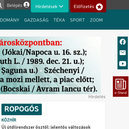
Belépés
Hirdetések
Előfizetés
Felhasználói fiók menüje
UDOMÁNY
GAZDASÁG
TÉKA
SPORT
ZOOM
Hirdetés
ROPOGÓS
KÖZHÍR
Új útdíjrendszer ősztől: jelentős változások