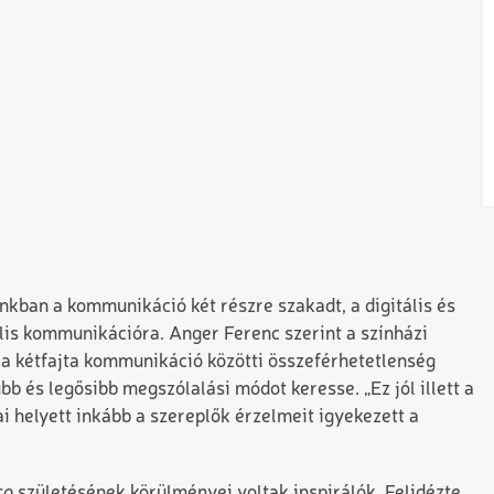
inkban a kommunikáció két részre szakadt, a digitális és
lis kommunikációra. Anger Ferenc szerint a színházi
 a kétfajta kommunikáció közötti összeférhetetlenség
b és legősibb megszólalási módot keresse. „Ez jól illett a
i helyett inkább a szereplők érzelmeit igyekezett a
co
születésének körülményei voltak inspirálók. Felidézte,