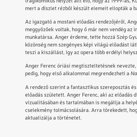
tragikomikus helyzet állt elő, hogy az 1999-as, 
mert a díszlet rézből készült elemeit ellopták a b
Az igazgató a mostani előadás rendezőjéről, Ang
meggyőzőek voltak, hogy ő már nem vendég az in
munkatársa. Anger érdeme, tette hozzá Szép Gyul
közönség nem szegényes képi világú előadást lát
teszi a kiszállást, így az opera több erdélyi helysz
Anger Ferenc óriási megtiszteltetésnek nevezte, 
pedig, hogy első alkalommal megrendezheti a
Na
A rendező szerint a fantasztikus szereposztás és
előadás született. Anger Ferenc, aki az előadás d
vizualitásában és tartalmában is megállja a helyé
cselekmény tolmácsolására. Arra törekedett, hog
aktualizálja a történetet.