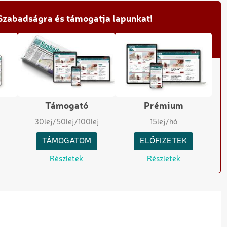
 Szabadságra és támogatja lapunkat!
Támogató
Prémium
30
lej
/50
lej
/100
lej
15
lej/hó
TÁMOGATOM
ELŐFIZETEK
Részletek
Részletek