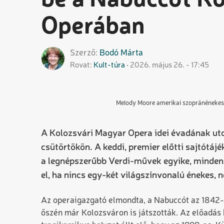
be a Nabuccót K
Operában
Szerző
Bodó
Márta
Rovat
Kult-túra
2026. május 26. - 17:45
Melody Moore amerikai szopránéneke
A Kolozsvári Magyar Opera idei évadának ut
csütörtökön. A keddi, premier előtti sajtótá
a legnépszerűbb Verdi-művek egyike, minden o
el, ha nincs egy-két világszínvonalú énekes, n
Az operaigazgató elmondta, a Nabuccót az 1842-e
őszén már Kolozsváron is játszották. Az előadás 