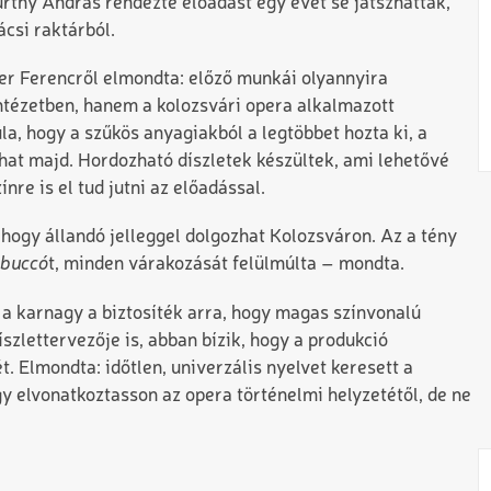
Kürthy András rendezte előadást egy évet se játszhatták,
ácsi raktárból.
er Ferencről elmondta: előző munkái olyannyira
tézetben, hanem a kolozsvári opera alkalmazott
a, hogy a szűkös anyagiakból a legtöbbet hozta ki, a
hat majd. Hordozható díszletek készültek, ami lehetővé
ínre is el tud jutni az előadással.
hogy állandó jelleggel dolgozhat Kolozsváron. Az a tény
buccó
t, minden várakozását felülmúlta – mondta.
 a karnagy a biztosíték arra, hogy magas színvonalú
íszlettervezője is, abban bízik, hogy a produkció
t. Elmondta: időtlen, univerzális nyelvet keresett a
y elvonatkoztasson az opera történelmi helyzetétől, de ne