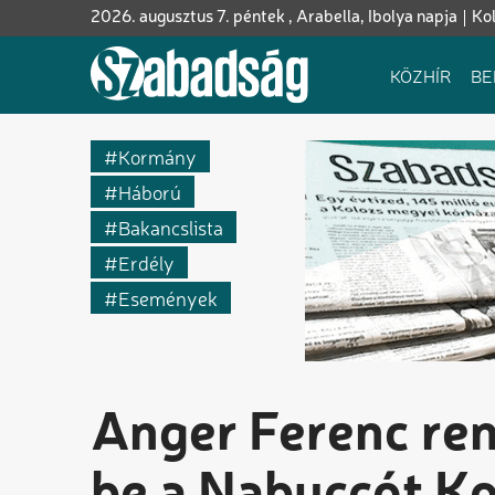
Ugrás
2026. augusztus 7. péntek , Arabella, Ibolya napja
Ko
a
tartalomra
Fő
KÖZHÍR
BE
navigáció
Kormány
Háború
Bakancslista
Erdély
Események
Anger Ferenc re