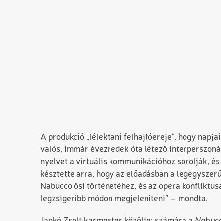
A produkció „lélektani felhajtóereje", hogy napja
valós, immár évezredek óta létező interperszoná
nyelvet a virtuális kommunikációhoz sorolják, és
késztette arra, hogy az előadásban a legegyszerűb
Nabucco ősi történetéhez, és az opera konfliktusa
legzsigeribb módon megjeleníteni” – mondta.
Jankó Zsolt karmester közölte: számára a
Nabuc