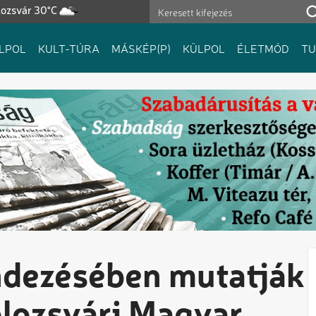
lozsvár 30°C
LPOL
KULT-TÚRA
MÁSKÉP(P)
KÜLPOL
ÉLETMÓD
T
ndezésében mutatják