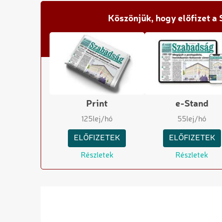
Köszönjük, hogy előfizet a
Print
e-Stand
125
lej/hó
55
lej/hó
ELŐFIZETEK
ELŐFIZETEK
Részletek
Részletek