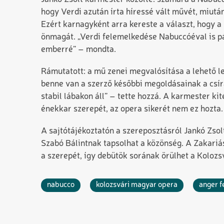
hogy Verdi azután írta híressé vált művét, miután
Ezért karnagyként arra kereste a választ, hogy a
önmagát. „Verdi felemelkedése Nabuccóéval is pár
emberré” – mondta.
Rámutatott: a mű zenei megvalósítása a lehető l
benne van a szerző későbbi megoldásainak a csírá
stabil lábakon áll” – tette hozzá. A karmester ki
énekkar szerepét, az opera sikerét nem ez hozta.
A sajtótájékoztatón a szereposztásról Jankó Zs
Szabó Bálintnak tapsolhat a közönség. A Zakariás
a szerepét, így debütök sorának örülhet a Kolo
nabucco
kolozsvári magyar opera
anger f