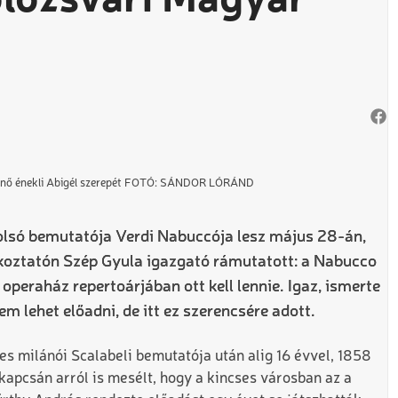
olozsvári Magyar
snő énekli Abigél szerepét FOTÓ: SÁNDOR LÓRÁND
olsó bemutatója Verdi Nabuccója lesz május 28-án,
jékoztatón Szép Gyula igazgató rámutatott: a Nabucco
peraház repertoárjában ott kell lennie. Igaz, ismerte
em lehet előadni, de itt ez szerencsére adott.
s milánói Scalabeli bemutatója után alig 16 évvel, 1858
kapcsán arról is mesélt, hogy a kincses városban az a