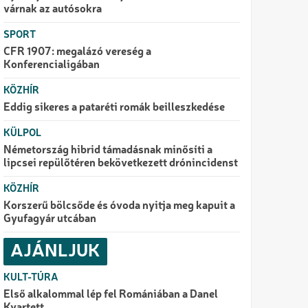
várnak az autósokra
SPORT
CFR 1907: megalázó vereség a
Konferencialigában
KÖZHÍR
Eddig sikeres a pataréti romák beilleszkedése
KÜLPOL
Németország hibrid támadásnak minősíti a
lipcsei repülőtéren bekövetkezett drónincidenst
KÖZHÍR
Korszerű bölcsőde és óvoda nyitja meg kapuit a
Gyufagyár utcában
AJÁNLJUK
KULT-TÚRA
Első alkalommal lép fel Romániában a Danel