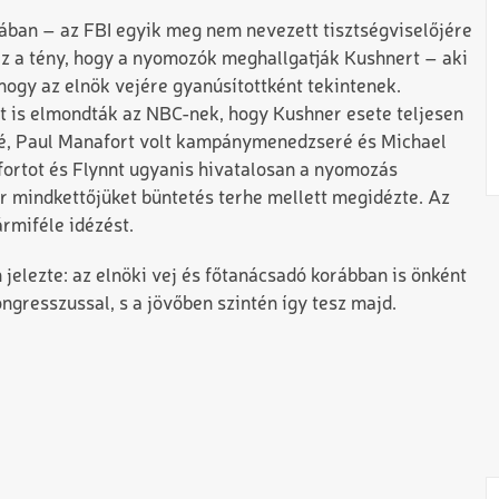
jában – az FBI egyik meg nem nevezett tisztségviselőjére
s az a tény, hogy a nyomozók meghallgatják Kushnert – aki
hogy az elnök vejére gyanúsítottként tekintenek.
t is elmondták az NBC-nek, hogy Kushner esete teljesen
é, Paul Manafort volt kampánymenedzseré és Michael
ortot és Flynnt ugyanis hivatalosan a nyomozás
r mindkettőjüket büntetés terhe mellett megidézte. Az
ármiféle idézést.
elezte: az elnöki vej és főtanácsadó korábban is önként
ongresszussal, s a jövőben szintén így tesz majd.