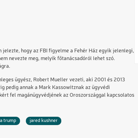
jelezte, hogy az FBI figyelme a Fehér Ház egyik jelenlegi,
nem nevezte meg, melyik főtanácsadóról lehet szó.
ágra.
nleges ügyész, Robert Mueller vezeti, aki 2001 és 2013
séig pedig annak a Mark Kassowitznak az ügyvédi
 kért fel magánügyvédjének az Oroszországgal kapcsolatos
ka trump
jared kushner