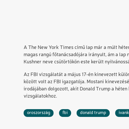
A The New York Times című lap már a múlt héten 
magas rangú főtanácsadójára irányult, ám a lap 
Kushner neve csütörtökön este került nyilvánoss
Az FBI vizsgálatát a május 17-én kinevezett külö
között volt az FBI igazgatója. Mostani kinevezé
irodájában dolgozott, akit Donald Trump a héten
vizsgálatokhoz.
oroszország
fbi
donald trump
ivan