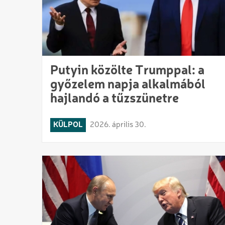
Putyin közölte Trumppal: a
győzelem napja alkalmából
hajlandó a tűzszünetre
KÜLPOL
2026. április 30.