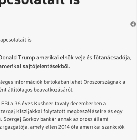
csolatait is
Donald Trump amerikai elnök veje és főtanácsadója,
amerikai sajtójelentésekből.
leges információk birtokában lehet Oroszországnak a
ént állítólagos beavatkozásáról.
az FBI a 36 éves Kushner tavaly decemberben a
zergej Kiszljakkal folytatott megbeszéléseire és egy
i. Szergej Gorkov bankár annak az orosz állami
igazgatója, amely ellen 2014 óta amerikai szankciók