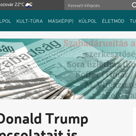
lozsvár 22°C
LPOL
KULT-TÚRA
MÁSKÉP(P)
KÜLPOL
ÉLETMÓD
T
 Donald Trump