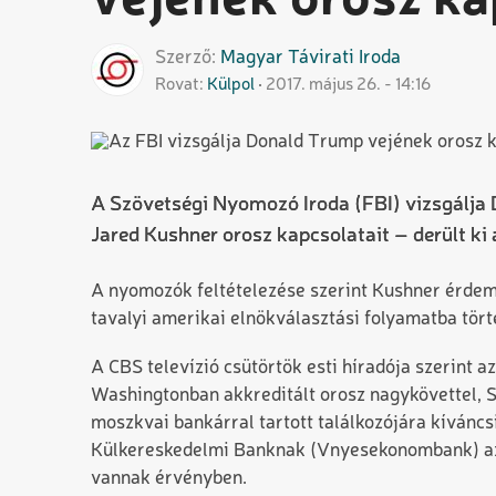
vejének orosz kap
Szerző
Magyar
Távirati Iroda
Rovat
Külpol
2017. május 26. - 14:16
A Szövetségi Nyomozó Iroda (FBI) vizsgálja 
Jared Kushner orosz kapcsolatait – derült ki 
A nyomozók feltételezése szerint Kushner érdem
tavalyi amerikai elnökválasztási folyamatba tört
A CBS televízió csütörtök esti híradója szerint 
Washingtonban akkreditált orosz nagykövettel, S
moszkvai bankárral tartott találkozójára kíváncs
Külkereskedelmi Banknak (Vnyesekonombank) az 
vannak érvényben.