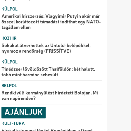
KÜLPOL
Amerikai hírszerzés: Vlagyimir Putyin akár már
ősszel korlátozott támadást indíthat egy NATO-
tagállam ellen
KÖZHÍR
Sokakat átverhettek az Untold-belépőkkel,
nyomoz a rendőrség (FRISSÍTVE)
KÜLPOL
Tinédzser lövöldözött Thaiföldön: hét halott,
több mint harminc sebesült
BELPOL
Rendkívüli kormányülést hirdetett Bolojan. Mi
van napirenden?
AJÁNLJUK
KULT-TÚRA