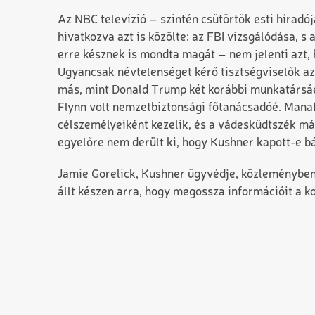
Az NBC televízió – szintén csütörtök esti híradó
hivatkozva azt is közölte: az FBI vizsgálódása, 
erre késznek is mondta magát – nem jelenti azt, 
Ugyancsak névtelenséget kérő tisztségviselők az
más, mint Donald Trump két korábbi munkatársá
Flynn volt nemzetbiztonsági főtanácsadóé. Manaf
célszemélyeiként kezelik, és a vádesküdtszék má
egyelőre nem derült ki, hogy Kushner kapott-e b
Jamie Gorelick, Kushner ügyvédje, közleményben j
állt készen arra, hogy megossza információit a k