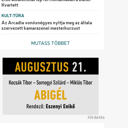
Első alkalommal lép fel Romániában a Danel
Kvartett
KULT-TÚRA
Az Arcadia vonósnégyes nyitja meg az általa
szervezett kamarazenei mesterkurzust
MUTASS TÖBBET
Hirdetés