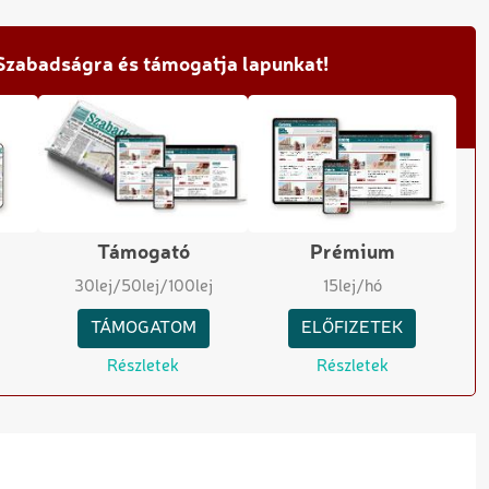
 Szabadságra és támogatja lapunkat!
Támogató
Prémium
30
lej
/50
lej
/100
lej
15
lej/hó
TÁMOGATOM
ELŐFIZETEK
Részletek
Részletek