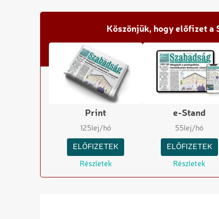
Köszönjük, hogy előfizet a
Print
e-Stand
125
lej/hó
55
lej/hó
ELŐFIZETEK
ELŐFIZETEK
Részletek
Részletek