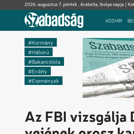
Ugrás
2026. augusztus 7. péntek , Arabella, Ibolya napja
Ko
a
tartalomra
Fő
KÖZHÍR
BE
navigáció
Kormány
Háború
Bakancslista
Erdély
Események
Az FBI vizsgálja