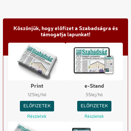
Köszönjük, hogy előfizet a Szabadságra és
támogatja lapunkat!
Print
e-Stand
125
lej/hó
55
lej/hó
ELŐFIZETEK
ELŐFIZETEK
Részletek
Részletek