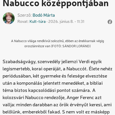
Nabucco középpontjában
Szerző
Bodó
Márta
Rovat
Kult-túra
2026. június 8. - 11:31
A Nabucco világa rendkívül sokszínű, ebben az énekkarnak végig
oroszlánrésze van (FOTÓ: SÁNDOR LORÁND)
Szabadságvágy, szenvedély jellemzi Verdi egyik
legismertebb, korai operáját, a Nabuccót. Élete nehéz
periódusában, két gyermeke és felesége elvesztése
után a komponálás jelentett menedéket, a bibliai
téma biztos kapcsolódási pontot számára. A
kolozsvári Nabucco rendezője, Anger Ferenc azt
vallja: minden darabban az örök érvényűt keresi, ami
belőlünk, emberekből fakad. S nem volt ez másképp