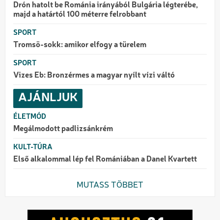
Drón hatolt be Románia irányából Bulgária légterébe,
majd a határtól 100 méterre felrobbant
SPORT
Tromsö-sokk: amikor elfogy a türelem
SPORT
Vizes Eb: Bronzérmes a magyar nyílt vízi váltó
AJÁNLJUK
ÉLETMÓD
Megálmodott padlizsánkrém
KULT-TÚRA
Első alkalommal lép fel Romániában a Danel Kvartett
MUTASS TÖBBET