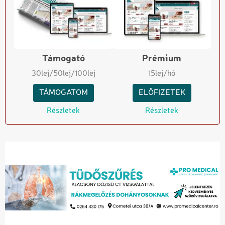
Támogató
Prémium
30
lej
/50
lej
/100
lej
15
lej/hó
TÁMOGATOM
ELŐFIZETEK
Részletek
Részletek