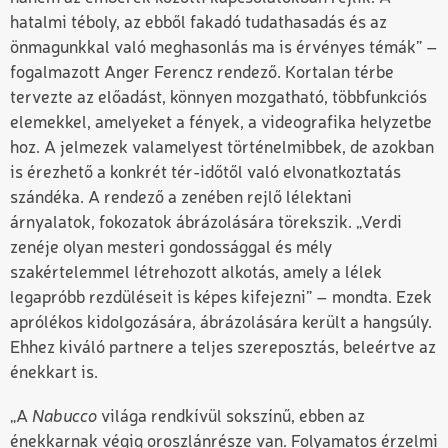
hatalmi téboly, az ebből fakadó tudathasadás és az
önmagunkkal való meghasonlás ma is érvényes témák” –
fogalmazott Anger Ferencz rendező. Kortalan térbe
tervezte az előadást, könnyen mozgatható, többfunkciós
elemekkel, amelyeket a fények, a videografika helyzetbe
hoz. A jelmezek valamelyest történelmibbek, de azokban
is érezhető a konkrét tér-időtől való elvonatkoztatás
szándéka. A rendező a zenében rejlő lélektani
árnyalatok, fokozatok ábrázolására törekszik. „Verdi
zenéje olyan mesteri gondossággal és mély
szakértelemmel létrehozott alkotás, amely a lélek
legapróbb rezdüléseit is képes kifejezni” – mondta. Ezek
aprólékos kidolgozására, ábrázolására került a hangsúly.
Ehhez kiváló partnere a teljes szereposztás, beleértve az
énekkart is.
„A
Nabucco
világa rendkívül sokszínű, ebben az
énekkarnak végig oroszlánrésze van. Folyamatos érzelmi