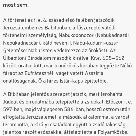
most sem.
A történet az i. e. 6. század első felében játszódik
Jeruzsálemben és Babilonban, a főszereplő valódi
történelmi személyiség, Nabukodonozor (Nebukadnezár,
Nebukadneccár), káld nevén II. Nabu-kudurri-uszur
(jelentése: Nabu isten védelmezze az örököst). Az
Újbabiloni Birodalom második királya, Kr.e. 605–562
között uralkodott, már trónörökös korában legyőzte Nékó
fáraót az Eufrátesznél, véget vetett Asszíria
önállóságának. Ő a híres Istár-kapu építtetője.
A Bibliában jelentős szerepet játszik, mert lerohanta
Júdeát és birodalmába telepítette a zsidókat. Először i. e.
597-ben, majd véglegesen 586-ban, hosszú ostrom után
elfoglalta Jeruzsálemet, a második alkalommal a várost
lerombolta, a királyi családdal együtt a zsidó lakosság
jelentős részét erőszakkal áttelepítette a Folyamközbe.