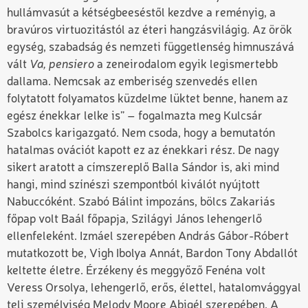
hullámvasút a kétségbeeséstől kezdve a reményig, a
bravúros virtuozitástól az éteri hangzásvilágig. Az örök
egység, szabadság és nemzeti függetlenség himnuszává
vált
Va, pensiero
a zeneirodalom egyik legismertebb
dallama. Nemcsak az emberiség szenvedés ellen
folytatott folyamatos küzdelme lüktet benne, hanem az
egész énekkar lelke is” – fogalmazta meg Kulcsár
Szabolcs karigazgató. Nem csoda, hogy a bemutatón
hatalmas ovációt kapott ez az énekkari rész. De nagy
sikert aratott a címszereplő Balla Sándor is, aki mind
hangi, mind színészi szempontból kiválót nyújtott
Nabuccóként. Szabó Bálint impozáns, bölcs Zakariás
főpap volt Baál főpapja, Szilágyi János lehengerlő
ellenfeleként. Izmáel szerepében András Gábor-Róbert
mutatkozott be, Vigh Ibolya Annát, Bardon Tony Abdallót
keltette életre. Érzékeny és meggyőző Fenéna volt
Veress Orsolya, lehengerlő, erős, élettel, hatalomvággyal
teli személyiség Melody Moore Abigél szerepében. A