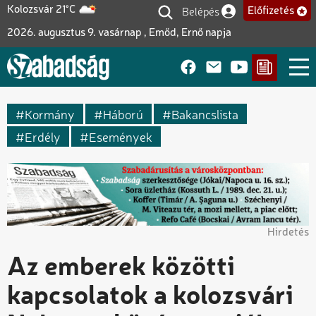
Ugrás
Belépés
Kolozsvár 21°C
Előfizetés
Felhasználói fiók me
a
2026. augusztus 9. vasárnap , Emőd, Ernő napja
tartalomra
Kormány
Háború
Bakancslista
Erdély
Események
Hirdetés
Az emberek közötti
kapcsolatok a kolozsvári