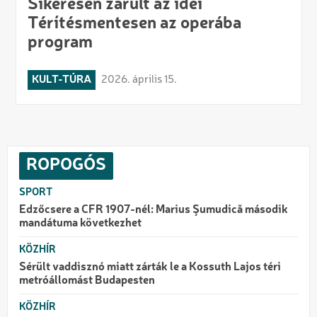
Sikeresen zárult az idei
Térítésmentesen az operába
program
KULT-TÚRA
2026. április 15.
ROPOGÓS
SPORT
Edzőcsere a CFR 1907-nél: Marius Şumudică második
mandátuma következhet
KÖZHÍR
Sérült vaddisznó miatt zárták le a Kossuth Lajos téri
metróállomást Budapesten
KÖZHÍR