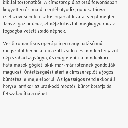
bibliai történetből. A címszereplő az első felvonásban
kegyetlen úr; majd megtébolyodik, gonosz lánya
cselszövésének lesz kis híján áldozata; végül megtér
Jahve igaz hitéhez, elméje kitisztul, megkegyelmez a
fogságba vetett zsidó népnek.
Verdi romantikus operája igen nagy hatású mű,
megszólal benne a leigázott zsidók és minden leigázott
nép szabadságvágya, és megjeleníti a mindenkori
hatalmasok gőgjét, akik már-már istennek gondolják
magukat. Önteltségéért eléri a címszereplőt a jogos
büntetés, elméje elborul. Az igazságos rend akkor áll
helyre, amikor az uralkodó megtér, bűnét belátja és
felszabadítja a népet.