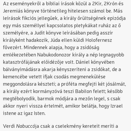
Az eseményekről a bibliai írások közül a 2Kir, 2Krón és
Jeremiás könyve történetileg hitelesen számol be. Más
leírások fikciós jellegűek, a király őrültségének epizódja
egy más személlyel kapcsolatos pletykákat ruház az ő
személyére, a Judit könyve leírásában pedig asszír
királyként hadakozik, Júda ellen küldi Holofernesz
fővezért. Mindennek alapja, hogy a zsidóság
emlékezetében Nabukodonozor király a nép legnagyobb
katasztrófájának előidézője volt. Dániel könyvében
bálványimádásra akarja kényszeríteni a zsidókat, de a
kemencébe vetett ifjak csodás megmenekülése
meggondolásra készteti; a próféta megfejti két jósálmát,
a király ezért kormányzóvá teszi Babilon felett; később
megtébolyodik, barmok módjára a mezőn legel, s csak
akkor nyeri vissza értelmét, amikor belátja, hogy Izrael
istene az igaz Isten.
Verdi
Nabuccó
ja csak a cselekmény kereteit meríti a