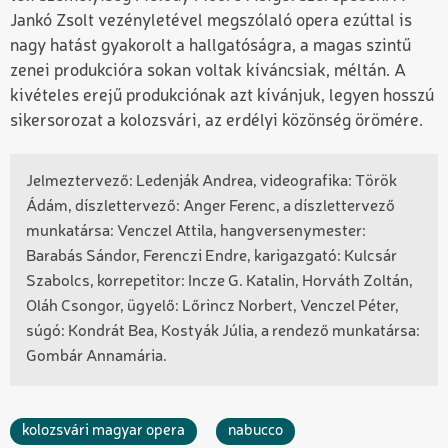
Jankó Zsolt vezényletével megszólaló opera ezúttal is
nagy hatást gyakorolt a hallgatóságra, a magas szintű
zenei produkcióra sokan voltak kíváncsiak, méltán. A
kivételes erejű produkciónak azt kívánjuk, legyen hosszú
sikersorozat a kolozsvári, az erdélyi közönség örömére.
Jelmeztervező: Ledenják Andrea, videografika: Török
Ádám, díszlettervező: Anger Ferenc, a díszlettervező
munkatársa: Venczel Attila, hangversenymester:
Barabás Sándor, Ferenczi Endre, karigazgató: Kulcsár
Szabolcs, korrepetitor: Incze G. Katalin, Horváth Zoltán,
Oláh Csongor, ügyelő: Lőrincz Norbert, Venczel Péter,
súgó: Kondrát Bea, Kostyák Júlia, a rendező munkatársa:
Gombár Annamária.
kolozsvári magyar opera
nabucco