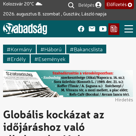
Ugrás
Belépés
Kolozsvár 20°C
Előfizetés
Felhasználói fiók me
a
2026. augusztus 8. szombat , Gusztáv, László napja
tartalomra
Kormány
Háború
Bakancslista
Erdély
Események
Hirdetés
Globális kockázat az
időjáráshoz való