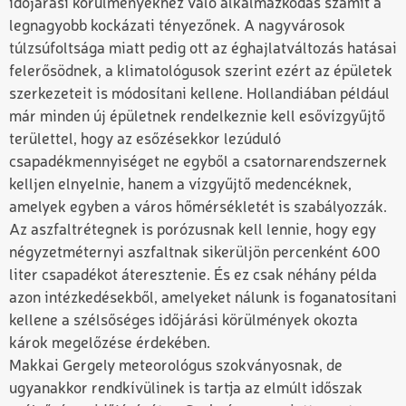
időjárási körülményekhez való alkalmazkodás számít a
legnagyobb kockázati tényezőnek. A nagyvárosok
túlzsúfoltsága miatt pedig ott az éghajlatváltozás hatásai
felerősödnek, a klimatológusok szerint ezért az épületek
szerkezeteit is módosítani kellene. Hollandiában például
már minden új épületnek rendelkeznie kell esővízgyűjtő
területtel, hogy az esőzésekkor lezúduló
csapadékmennyiséget ne egyből a csatornarendszernek
kelljen elnyelnie, hanem a vízgyűjtő medencéknek,
amelyek egyben a város hőmérsékletét is szabályozzák.
Az aszfaltrétegnek is porózusnak kell lennie, hogy egy
négyzetméternyi aszfaltnak sikerüljön percenként 600
liter csapadékot áteresztenie. És ez csak néhány példa
azon intézkedésekből, amelyeket nálunk is foganatosítani
kellene a szélsőséges időjárási körülmények okozta
károk megelőzése érdekében.
Makkai Gergely meteorológus szokványosnak, de
ugyanakkor rendkívülinek is tartja az elmúlt időszak