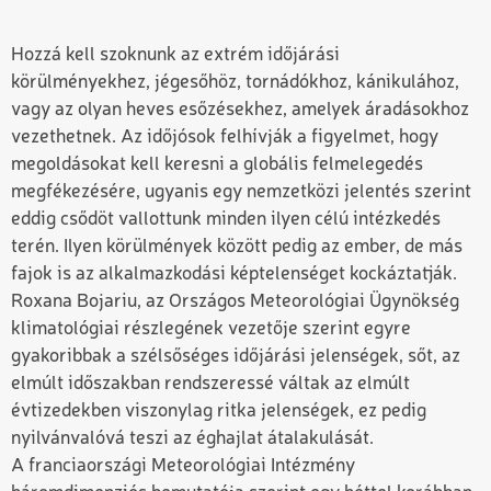
Hozzá kell szoknunk az extrém időjárási
körülményekhez, jégesőhöz, tornádókhoz, kánikulához,
vagy az olyan heves esőzésekhez, amelyek áradásokhoz
vezethetnek. Az időjósok felhívják a figyelmet, hogy
megoldásokat kell keresni a globális felmelegedés
megfékezésére, ugyanis egy nemzetközi jelentés szerint
eddig csődöt vallottunk minden ilyen célú intézkedés
terén. Ilyen körülmények között pedig az ember, de más
fajok is az alkalmazkodási képtelenséget kockáztatják.
Roxana Bojariu, az Országos Meteorológiai Ügynökség
klimatológiai részlegének vezetője szerint egyre
gyakoribbak a szélsőséges időjárási jelenségek, sőt, az
elmúlt időszakban rendszeressé váltak az elmúlt
évtizedekben viszonylag ritka jelenségek, ez pedig
nyilvánvalóvá teszi az éghajlat átalakulását.
A franciaországi Meteorológiai Intézmény