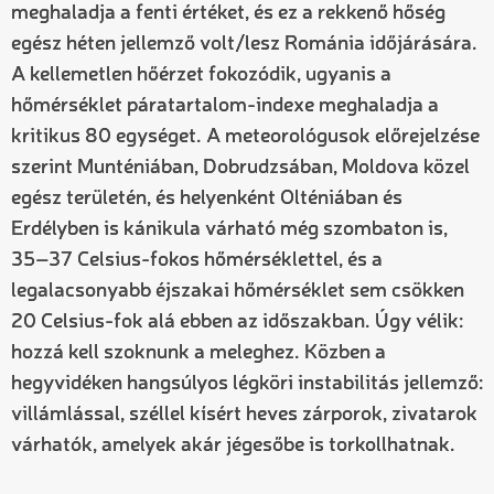
meghaladja a fenti értéket, és ez a rekkenő hőség
egész héten jellemző volt/lesz Románia időjárására.
A kellemetlen hőérzet fokozódik, ugyanis a
hőmérséklet páratartalom-indexe meghaladja a
kritikus 80 egységet. A meteorológusok előrejelzése
szerint Munténiában, Dobrudzsában, Moldova közel
egész területén, és helyenként Olténiában és
Erdélyben is kánikula várható még szombaton is,
35–37 Celsius-fokos hőmérséklettel, és a
legalacsonyabb éjszakai hőmérséklet sem csökken
20 Celsius-fok alá ebben az időszakban. Úgy vélik:
hozzá kell szoknunk a meleghez. Közben a
hegyvidéken hangsúlyos légköri instabilitás jellemző:
villámlással, széllel kísért heves zárporok, zivatarok
várhatók, amelyek akár jégesőbe is torkollhatnak.