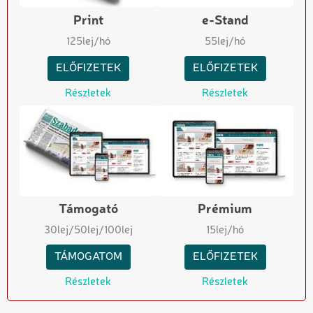
Print
e-Stand
125
lej/hó
55
lej/hó
ELŐFIZETEK
ELŐFIZETEK
Részletek
Részletek
Támogató
Prémium
30
lej
/50
lej
/100
lej
15
lej/hó
TÁMOGATOM
ELŐFIZETEK
Részletek
Részletek