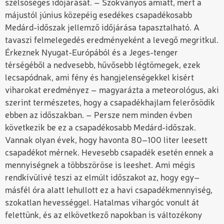
szélsőséges időjárását. – Szokványos amiatt, mert a
májustól június közepéig esedékes csapadékosabb
Medárd-időszak jellemző időjárása tapasztalható. A
tavaszi felmelegedés eredményeként a levegő megritkul.
Érkeznek Nyugat-Európából és a Jeges-tenger
térségéből a nedvesebb, hűvősebb légtömegek, ezek
lecsapódnak, ami fény és hangjelenségekkel kísért
viharokat eredményez – magyarázta a meteorológus, aki
szerint természetes, hogy a csapadékhajlam felerősödik
ebben az időszakban. – Persze nem minden évben
következik be ez a csapadékosabb Medárd-időszak.
Vannak olyan évek, hogy havonta 80–100 liter leesett
csapadékot mérnek. Hevesebb csapadék esetén ennek a
mennyiségnek a többszöröse is leeshet. Ami mégis
rendkívülivé teszi az elmúlt időszakot az, hogy egy–
másfél óra alatt lehullott ez a havi csapadékmennyiség,
szokatlan hevességgel. Hatalmas vihargóc vonult át
felettünk, és az elkövetkező napokban is változékony