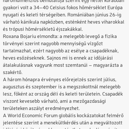
háromdimenziós bemutatója szerint egy héttel korábban
gyakori volt a 34–40 Celsius fokos hőmérséklet Európa
nyugati és keleti térségeiben. Romániában június 26-ig
várható kánikula napközben, esténként heves viharokkal
és trópusi hőmérsékletű éjszakákkal.
Roxana Bojariu elmondta: a melegebb levegő a fizika
törvényei szerint nagyobb mennyiségű vízgőzt
tartalmazhat, ezért nagyobb az esélye a csapadéknak,
heves esőzéseknek. Sajnos mi is ennek az időjárási
átalakulásnak vagyunk most szemtanúi – magyarázta a
szakértő.
A három hónapra érvényes előrejelzés szerint július,
augusztus és szeptember is a megszokottnál melegebb
lesz, főként az ország déli és keleti területein. Csapadék
viszont kevesebb várható, ami a mezőgazdasági
területeken aszályt eredményezhet.
A World Economic Forum globális kockázatokat felmérő
jelentése szerint a menekültkérdés után a megváltozott