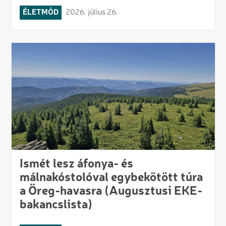
ÉLETMÓD
2026. július 26.
Ismét lesz áfonya- és
málnakóstolóval egybekötött túra
a Öreg-havasra (Augusztusi EKE-
bakancslista)