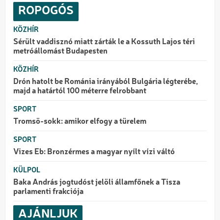
ROPOGÓS
KÖZHÍR
Sérült vaddisznó miatt zárták le a Kossuth Lajos téri
metróállomást Budapesten
KÖZHÍR
Drón hatolt be Románia irányából Bulgária légterébe,
majd a határtól 100 méterre felrobbant
SPORT
Tromsö-sokk: amikor elfogy a türelem
SPORT
Vizes Eb: Bronzérmes a magyar nyílt vízi váltó
KÜLPOL
Baka András jogtudóst jelöli államfőnek a Tisza
parlamenti frakciója
AJÁNLJUK