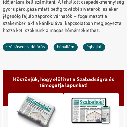
időjárásra kell számítani. A lehullott csapadékmennyiség
gyors párolgása miatt pedig további zivatarok, és akár
jégesőig fajuló záporok várhatók – fogalmazott a
szakember, aki a kánikulával kapcsolatban megjegyezte:
hozzá kell szoknunk a magas hőmérséklethez.
szélsőséges időjárás
hőhullám
éghajlat
Köszönjük, hogy előfizet a Szabadságra és
támogatja lapunkat!