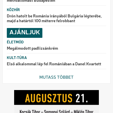
metróállomást Budapesten
KÖZHÍR
Drón hatolt be Románia irányából Bulgária légterébe,
majd a határtól 100 méterre felrobbant
AJÁNLJUK
ÉLETMÓD
Megálmodott padlizsánkrém
KULT-TÚRA
Első alkalommal lép fel Romániában a Danel Kvartett
MUTASS TÖBBET