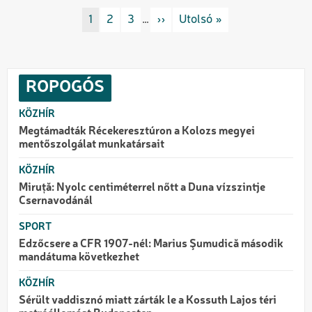
Oldalszámozás
Rovat/cimke
1
Rovat/cimke
2
Rovat/cimke
3
…
Következő oldal
››
Utolsó oldal
Utolsó »
ROPOGÓS
KÖZHÍR
Megtámadták Récekeresztúron a Kolozs megyei
mentőszolgálat munkatársait
KÖZHÍR
Miruță: Nyolc centiméterrel nőtt a Duna vízszintje
Csernavodánál
SPORT
Edzőcsere a CFR 1907-nél: Marius Şumudică második
mandátuma következhet
KÖZHÍR
Sérült vaddisznó miatt zárták le a Kossuth Lajos téri