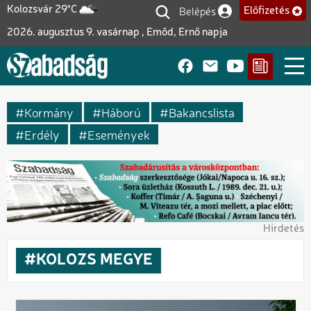
Ugrás
Belépés
Kolozsvár 29°C
Előfizetés
Felhasználói fiók me
a
2026. augusztus 9. vasárnap , Emőd, Ernő napja
tartalomra
Kormány
Háború
Bakancslista
Erdély
Események
Hirdetés
KOLOZS MEGYE