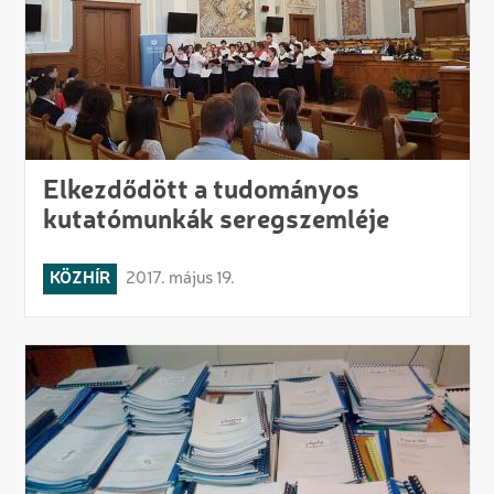
Elkezdődött a tudományos
kutatómunkák seregszemléje
KÖZHÍR
2017. május 19.