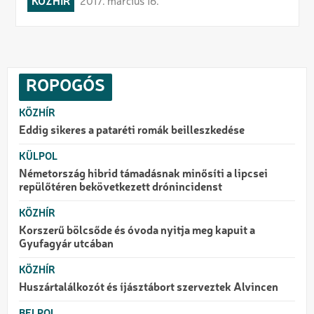
KÖZHÍR
2017. március 16.
ROPOGÓS
KÖZHÍR
Eddig sikeres a pataréti romák beilleszkedése
KÜLPOL
Németország hibrid támadásnak minősíti a lipcsei
repülőtéren bekövetkezett drónincidenst
KÖZHÍR
Korszerű bölcsőde és óvoda nyitja meg kapuit a
Gyufagyár utcában
KÖZHÍR
Huszártalálkozót és íjásztábort szerveztek Alvincen
BELPOL