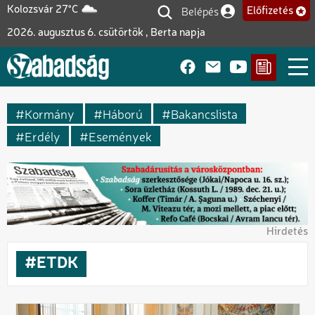
Ugrás
Belépés
Kolozsvár 27°C
Előfizetés
Felhasználói fiók me
a
2026. augusztus 6. csütörtök , Berta napja
tartalomra
Kormány
Háború
Bakancslista
Erdély
Események
Hirdetés
ETDK