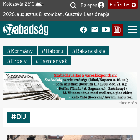
Ugrás
Belépés
Kolozsvár 26°C
Előfizetés
Felhasználói fiók me
a
2026. augusztus 8. szombat , Gusztáv, László napja
tartalomra
Kormány
Háború
Bakancslista
Erdély
Események
Hirdetés
DÍJ