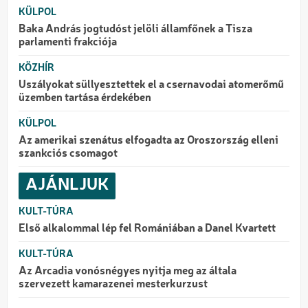
KÜLPOL
Baka András jogtudóst jelöli államfőnek a Tisza
parlamenti frakciója
KÖZHÍR
Uszályokat süllyesztettek el a csernavodai atomerőmű
üzemben tartása érdekében
KÜLPOL
Az amerikai szenátus elfogadta az Oroszország elleni
szankciós csomagot
AJÁNLJUK
KULT-TÚRA
Első alkalommal lép fel Romániában a Danel Kvartett
KULT-TÚRA
Az Arcadia vonósnégyes nyitja meg az általa
szervezett kamarazenei mesterkurzust