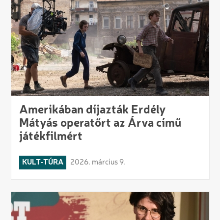
Amerikában díjazták Erdély
Mátyás operatőrt az Árva című
játékfilmért
KULT-TÚRA
2026. március 9.