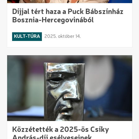
Díjjal tért haza a Puck Bábszínház
Bosznia-Hercegovinából
KULT-TÚRA
2025. október 14.
Közzétették a 2025-ös Csíky
András-díj esélyeseinek