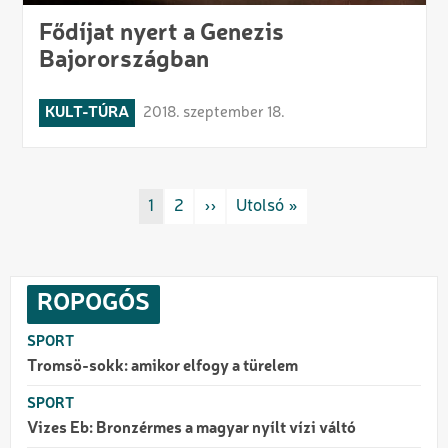
Fődíjat nyert a Genezis
Bajorországban
KULT-TÚRA
2018. szeptember 18.
Oldalszámozás
Rovat/cimke
1
Rovat/cimke
2
Következő oldal
››
Utolsó oldal
Utolsó »
ROPOGÓS
SPORT
Tromsö-sokk: amikor elfogy a türelem
SPORT
Vizes Eb: Bronzérmes a magyar nyílt vízi váltó