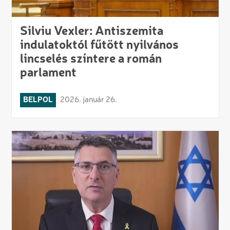
Silviu Vexler: Antiszemita
indulatoktól fűtött nyilvános
lincselés színtere a román
parlament
BELPOL
2026. január 26.