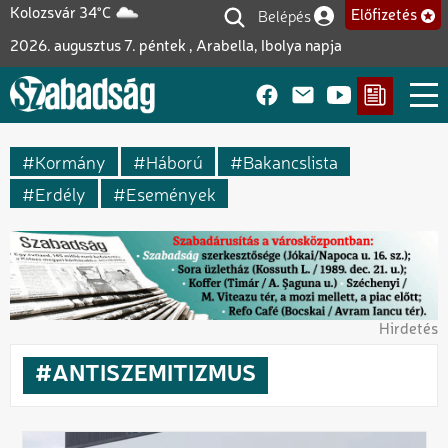
Ugrás
Belépés
Kolozsvár 34°C
Előfizetés
Felhasználói fiók me
a
2026. augusztus 7. péntek , Arabella, Ibolya napja
tartalomra
Kormány
Háború
Bakancslista
Erdély
Események
Hirdetés
ANTISZEMITIZMUS