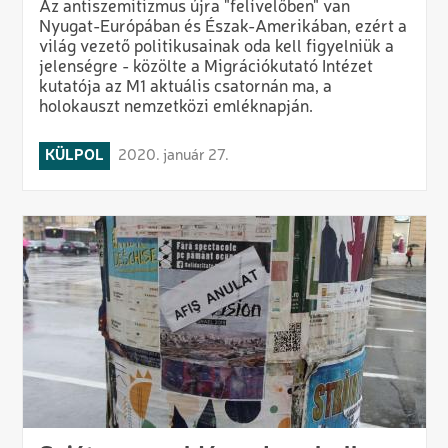
Az antiszemitizmus újra "felívelőben" van
Nyugat-Európában és Észak-Amerikában, ezért a
világ vezető politikusainak oda kell figyelniük a
jelenségre - közölte a Migrációkutató Intézet
kutatója az M1 aktuális csatornán ma, a
holokauszt nemzetközi emléknapján.
KÜLPOL
2020. január 27.