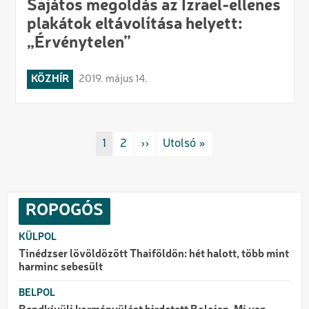
Sajátos megoldás az Izrael-ellenes
plakátok eltávolítása helyett:
„Érvénytelen”
KÖZHÍR
2019. május 14.
Oldalszámozás
Rovat/cimke
1
Rovat/cimke
2
Következő oldal
››
Utolsó oldal
Utolsó »
ROPOGÓS
KÜLPOL
Tinédzser lövöldözött Thaiföldön: hét halott, több mint
harminc sebesült
BELPOL