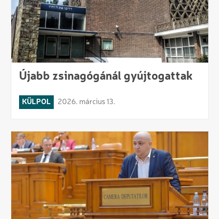
Újabb zsinagógánál gyújtogattak
KÜLPOL
2026. március 13.