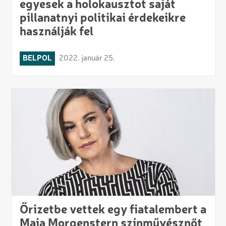
egyesek a holokausztot saját
pillanatnyi politikai érdekeikre
használják fel
BELPOL
2022. január 25.
Őrizetbe vettek egy fiatalembert a
Maia Morgenstern színművésznőt