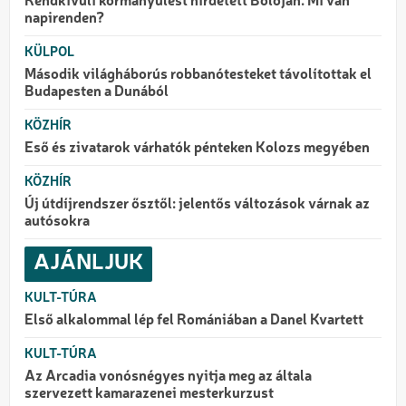
Rendkívüli kormányülést hirdetett Bolojan. Mi van
napirenden?
KÜLPOL
Második világháborús robbanótesteket távolítottak el
Budapesten a Dunából
KÖZHÍR
Eső és zivatarok várhatók pénteken Kolozs megyében
KÖZHÍR
Új útdíjrendszer ősztől: jelentős változások várnak az
autósokra
AJÁNLJUK
KULT-TÚRA
Első alkalommal lép fel Romániában a Danel Kvartett
KULT-TÚRA
Az Arcadia vonósnégyes nyitja meg az általa
szervezett kamarazenei mesterkurzust