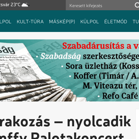
zsvár 23°C
LPOL
KULT-TÚRA
MÁSKÉP(P)
KÜLPOL
ÉLETMÓD
T
órakozás – nyolcadik