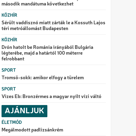
második mandátuma következhet
KÖZHÍR
Sérült vaddisznó miatt zárták le a Kossuth Lajos
téri metróállomást Budapesten
KÖZHÍR
Drón hatolt be Románia irányából Bulgária
légterébe, majd a határtól 100 méterre
felrobbant
SPORT
Tromsö-sokk: amikor elfogy a türelem
SPORT
Vizes Eb: Bronzérmes a magyar nyílt vízi váltó
AJÁNLJUK
ÉLETMÓD
Megálmodott padlizsánkrém