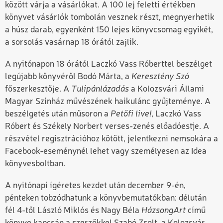
között várja a vásárlókat. A 100 lej feletti értékben
könyvet vásárlók tombolán vesznek részt, megnyerhetik
a húsz darab, egyenként 150 lejes könyvcsomag egyikét,
a sorsolás vasárnap 18 órától zajlik.
A nyitónapon 18 órától Laczkó Vass Róberttel beszélget
legújabb könyvéről Bodó Márta, a
Keresztény Szó
főszerkesztője. A
Tulipánlázadás
a Kolozsvári Állami
Magyar Színház művészének haikulánc gyűjteménye. A
beszélgetés után műsoron a
Petőfi live!
, Laczkó Vass
Róbert és Székely Norbert verses-zenés előadóestje. A
részvétel regisztrációhoz kötött, jelentkezni nemsokára a
Facebook-eseménynél lehet vagy személyesen az Idea
könyvesboltban.
A nyitónapi ígéretes kezdet után december 9-én,
pénteken tobzódhatunk a könyvbemutatókban: délután
fél 4-től László Miklós és Nagy Béla
HázsongArt
című