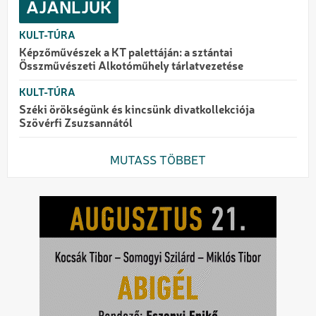
AJÁNLJUK
KULT-TÚRA
Képzőművészek a KT palettáján: a sztántai
Összművészeti Alkotóműhely tárlatvezetése
KULT-TÚRA
Széki örökségünk és kincsünk divatkollekciója
Szövérfi Zsuzsannától
MUTASS TÖBBET