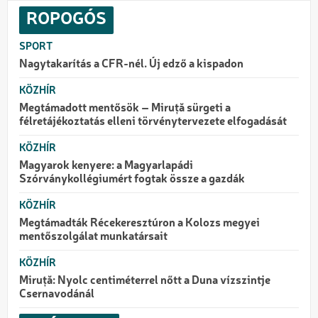
ROPOGÓS
SPORT
Nagytakarítás a CFR-nél. Új edző a kispadon
KÖZHÍR
Megtámadott mentősök – Miruță sürgeti a
félretájékoztatás elleni törvénytervezete elfogadását
KÖZHÍR
Magyarok kenyere: a Magyarlapádi
Szórványkollégiumért fogtak össze a gazdák
KÖZHÍR
Megtámadták Récekeresztúron a Kolozs megyei
mentőszolgálat munkatársait
KÖZHÍR
Miruță: Nyolc centiméterrel nőtt a Duna vízszintje
Csernavodánál