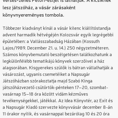
verses-zenés Petőfi-estjét is láthatjuk. A kicsiknek
lesz játszóház, a vásár zárásaként
könyvnyereményes tombola.
Többezer kiadványt kínál a vásár kilenc kiállítóstandja
advent harmadik hétvégéjén Kolozsvár egyik legrégebbi
épületében: a Vallásszabadság Házában (Kossuth
Lajos/1989. December 21. u. 14.) 250 négyzetméteren.
Számos könyvbemutató beszélgetésen találkozhatunk a
legkülönfélébb tematikájú könyvek szerzőivel a ház
alagsorában. Kisgyerekes szülők is bátran vállalhatják a
vásározást, ugyanis csemetéiket a Napsugár
Játszóházban szórakoztatja majd Szabó Kinga
játszóházvezető csütörtök-pénteken 17–20, szombat-
vasárnap 15–18 óra között vidám kézműves
tevékenységekkel, játékkal. Az Idea Könyvtér, az Exit és
a Napsugár Kiadó szervezte könyvvásár december 8-án
11 órakor nyílik, és vasárnappal bezárólag 10 és 20 óra