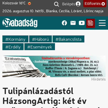
Ugrás
Belépés
Kolozsvár 16°C
Előfizetés
Felhasználói fiók me
a
2026. augusztus 10. hétfő , Blanka, Cecília, Lóránt, Lőrinc napja
tartalomra
Kormány
Háború
Bakancslista
Erdély
Események
Hirdetés
Tulipánlázadástól
HázsongArtig: két év