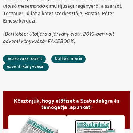
utolsó mesemondó
című ifjúsági regényéről a szerzőt,
Toczauer Júliát a kötet szerkesztője, Rostás-Péter
Emese kérdezi.
(Borítókép: Utoljára a járvány előtt, 2019-ben volt
adventi könyvvásár FACEBOOK)
laczkó vass róbert
botházi mária
adventi könyvvásár
Köszönjük, hogy előfizet a Szabadságra és
támogatja lapunkat!