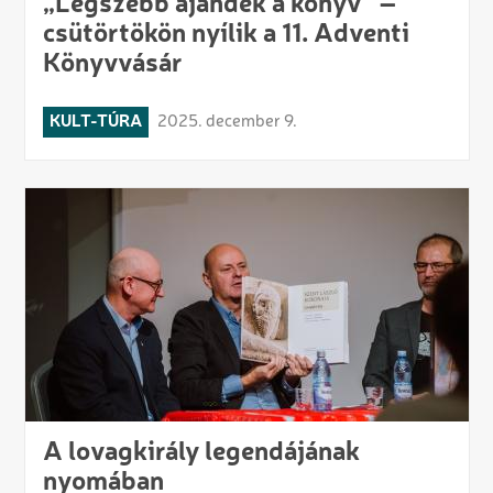
„Legszebb ajándék a könyv” –
csütörtökön nyílik a 11. Adventi
Könyvvásár
KULT-TÚRA
2025. december 9.
A lovagkirály legendájának
nyomában