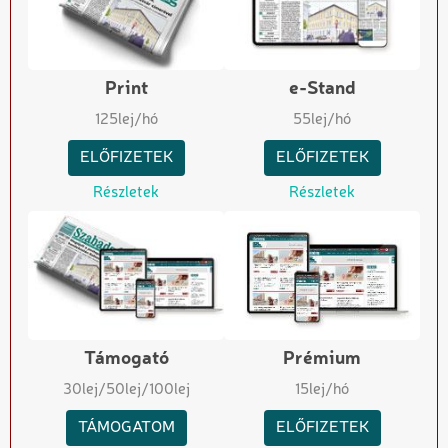
Print
e-Stand
125
lej/hó
55
lej/hó
ELŐFIZETEK
ELŐFIZETEK
Részletek
Részletek
Támogató
Prémium
30
lej
/50
lej
/100
lej
15
lej/hó
TÁMOGATOM
ELŐFIZETEK