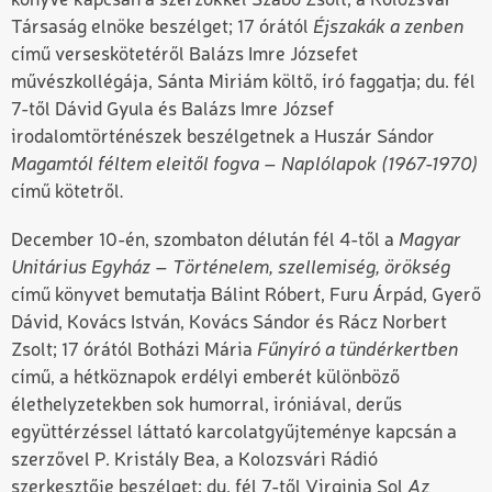
könyve kapcsán a szerzőkkel Szabó Zsolt, a Kolozsvár
Társaság elnöke beszélget; 17 órától
Éjszakák a zenben
című verseskötetéről Balázs Imre Józsefet
művészkollégája, Sánta Miriám költő, író faggatja; du. fél
7-től Dávid Gyula és Balázs Imre József
irodalomtörténészek beszélgetnek a Huszár Sándor
Magamtól féltem eleitől fogva – Naplólapok (1967-1970)
című kötetről
.
December 10-én, szombaton délután fél 4-től a
Magyar
Unitárius Egyház – Történelem, szellemiség, örökség
című könyvet bemutatja Bálint Róbert, Furu Árpád, Gyerő
Dávid, Kovács István, Kovács Sándor és Rácz Norbert
Zsolt; 17 órától Botházi Mária
Fűnyíró a tündérkertben
című, a hétköznapok erdélyi emberét különböző
élethelyzetekben sok humorral, iróniával, derűs
együttérzéssel láttató karcolatgyűjteménye kapcsán a
szerzővel P. Kristály Bea, a Kolozsvári Rádió
szerkesztője beszélget; du. fél 7-től Virginia Sol
Az