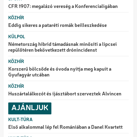
CFR 1907: megalázó vereség a Konferencialigában
KÖZHÍR
Eddig sikeres a pataréti romák beilleszkedése
KÜLPOL
Németország hibrid támadásnak minősíti a lipcsei
repülőtéren bekövetkezett drónincidenst
KÖZHÍR
Korszerű bölcsőde és óvoda nyitja meg kapuit a
Gyufagyár utcában
KÖZHÍR
Huszártalálkozót és íjásztábort szerveztek Alvincen
AJÁNLJUK
KULT-TÚRA
Első alkalommal lép fel Romániában a Danel Kvartett