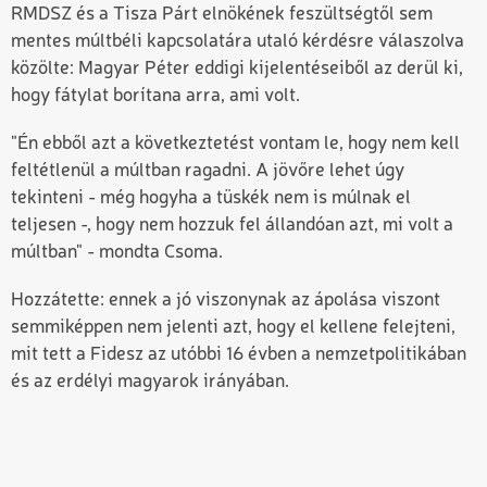
RMDSZ és a Tisza Párt elnökének feszültségtől sem
mentes múltbéli kapcsolatára utaló kérdésre válaszolva
közölte: Magyar Péter eddigi kijelentéseiből az derül ki,
hogy fátylat borítana arra, ami volt.
"Én ebből azt a következtetést vontam le, hogy nem kell
feltétlenül a múltban ragadni. A jövőre lehet úgy
tekinteni - még hogyha a tüskék nem is múlnak el
teljesen -, hogy nem hozzuk fel állandóan azt, mi volt a
múltban" - mondta Csoma.
Hozzátette: ennek a jó viszonynak az ápolása viszont
semmiképpen nem jelenti azt, hogy el kellene felejteni,
mit tett a Fidesz az utóbbi 16 évben a nemzetpolitikában
és az erdélyi magyarok irányában.