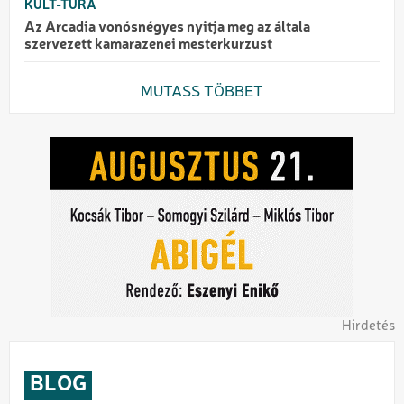
KULT-TÚRA
Az Arcadia vonósnégyes nyitja meg az általa
szervezett kamarazenei mesterkurzust
MUTASS TÖBBET
Hirdetés
BLOG