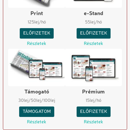
Print
e-Stand
125
lej/hó
55
lej/hó
ELŐFIZETEK
ELŐFIZETEK
Részletek
Részletek
Támogató
Prémium
30
lej
/50
lej
/100
lej
15
lej/hó
TÁMOGATOM
ELŐFIZETEK
Részletek
Részletek