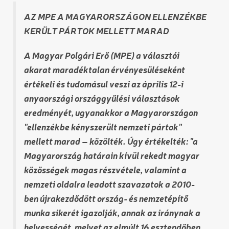
AZ MPE A MAGYARORSZÁGON ELLENZÉKBE
KERÜLT PÁRTOK MELLETT MARAD
A Magyar Polgári Erő (MPE) a választói
akarat maradéktalan érvényesüléseként
értékeli és tudomásul veszi az április 12-i
anyaországi országgyűlési választások
eredményét, ugyanakkor a Magyarországon
"ellenzékbe kényszerült nemzeti pártok"
mellett marad – közölték. Úgy értékelték: "a
Magyarország határain kívül rekedt magyar
közösségek magas részvétele, valamint a
nemzeti oldalra leadott szavazatok a 2010-
ben újrakezdődött ország- és nemzetépítő
munka sikerét igazolják, annak az iránynak a
helyességét, melyet az elmúlt 16 esztendőben