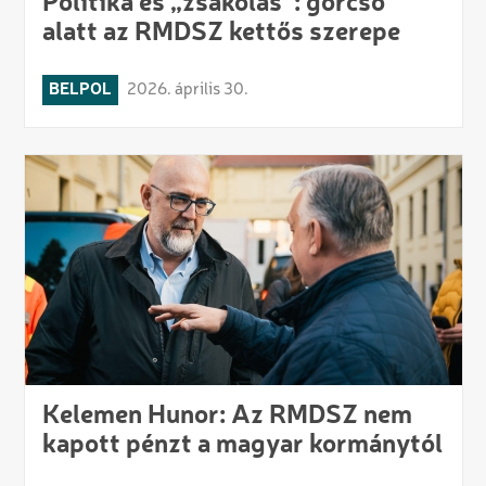
Politika és „zsákolás”: górcső
alatt az RMDSZ kettős szerepe
BELPOL
2026. április 30.
Kelemen Hunor: Az RMDSZ nem
kapott pénzt a magyar kormánytól