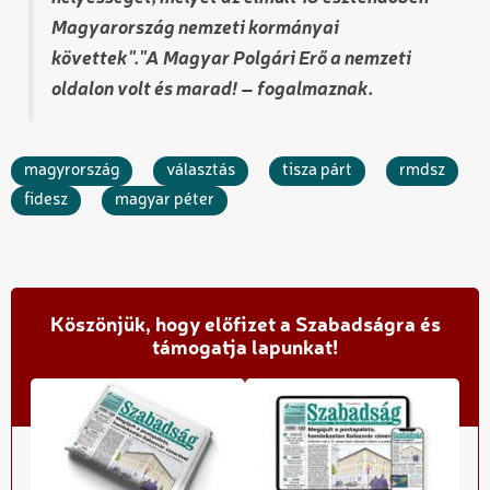
Magyarország nemzeti kormányai
követtek"."A Magyar Polgári Erő a nemzeti
oldalon volt és marad! – fogalmaznak.
magyrország
választás
tisza párt
rmdsz
fidesz
magyar péter
Köszönjük, hogy előfizet a Szabadságra és
támogatja lapunkat!