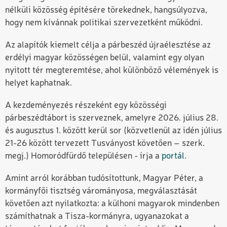
nélküli közösség építésére törekednek, hangsúlyozva,
hogy nem kívánnak politikai szervezetként működni.
Az alapítók kiemelt célja a párbeszéd újraélesztése az
erdélyi magyar közösségen belül, valamint egy olyan
nyitott tér megteremtése, ahol különböző vélemények is
helyet kaphatnak.
A kezdeményezés részeként egy közösségi
párbeszédtábort is szerveznek, amelyre 2026. július 28.
és augusztus 1. között kerül sor (közvetlenül az idén július
21-26 között tervezett Tusványost követően – szerk.
megj.) Homoródfürdő településen - írja a
portál
.
Amint arról korábban tudósítottunk, Magyar Péter, a
kormányfői tisztség várományosa, megválasztását
követően azt nyilatkozta: a külhoni magyarok mindenben
számíthatnak a Tisza-kormányra, ugyanazokat a