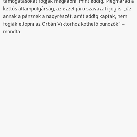
támogatásokat fogják megkapni, mint eddig. Megmarad a
kettős állampolgárság, az ezzel járó szavazati jog is, „de
annak a pénznek a nagyrészét, amit eddig kaptak, nem
fogják ellopni az Orbán Viktorhoz köthető bűnözők” –
mondta.