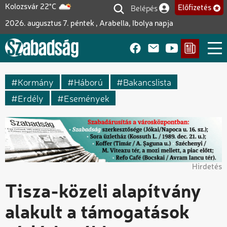
Ugrás
Belépés
Kolozsvár 22°C
Előfizetés
Felhasználói fiók me
a
2026. augusztus 7. péntek , Arabella, Ibolya napja
tartalomra
Kormány
Háború
Bakancslista
Erdély
Események
Hirdetés
Tisza-közeli alapítvány
alakult a támogatások