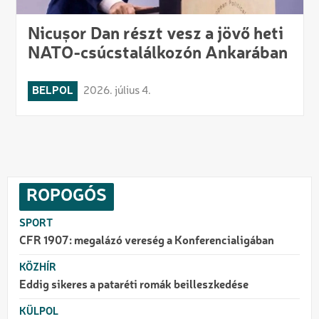
Nicușor Dan részt vesz a jövő heti
NATO-csúcstalálkozón Ankarában
BELPOL
2026. július 4.
ROPOGÓS
SPORT
CFR 1907: megalázó vereség a Konferencialigában
KÖZHÍR
Eddig sikeres a pataréti romák beilleszkedése
KÜLPOL