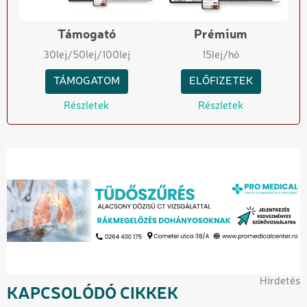
Támogató
Prémium
30
lej
/50
lej
/100
lej
15
lej/hó
TÁMOGATOM
ELŐFIZETEK
Részletek
Részletek
Hirdetés
KAPCSOLÓDÓ CIKKEK