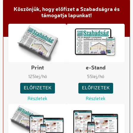
Köszönjük, hogy előfizet a Szabadságra és
támogatja lapunkat!
Print
e-Stand
125
lej/hó
55
lej/hó
ELŐFIZETEK
ELŐFIZETEK
Részletek
Részletek