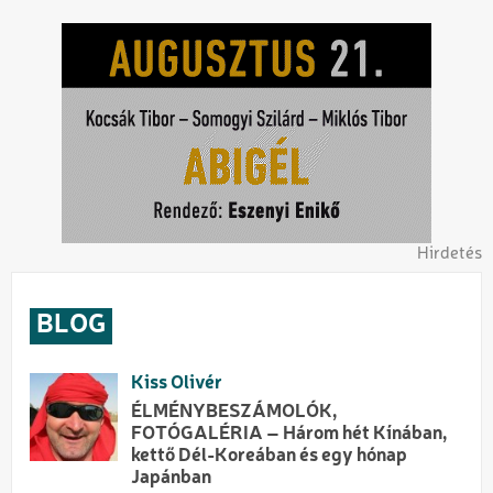
Hirdetés
BLOG
Kiss Olivér
ÉLMÉNYBESZÁMOLÓK,
FOTÓGALÉRIA – Három hét Kínában,
kettő Dél-Koreában és egy hónap
Japánban