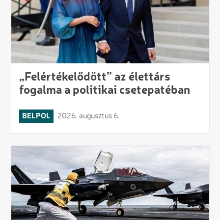
„Felértékelődött” az élettárs
fogalma a politikai csetepatéban
BELPOL
2026. augusztus 6.