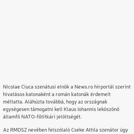
Nicolae Ciuca szenátusi elnök a News.ro hírportál szerint
hivatásos katonaként a román katonák érdemeit
méltatta. Aláhúzta továbbá, hogy az országnak
egységesen támogatni kell Klaus Iohannis leköszönő
államfő NATO-főtitkári jelöltségét.
Az RMDSZ nevében felszólaló Cseke Attila szenátor úgy