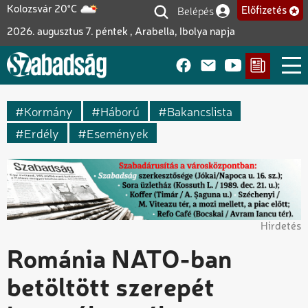
Ugrás
Belépés
Kolozsvár 20°C
Előfizetés
Felhasználói fiók me
a
2026. augusztus 7. péntek , Arabella, Ibolya napja
tartalomra
Kormány
Háború
Bakancslista
Erdély
Események
Hirdetés
Románia NATO-ban
betöltött szerepét