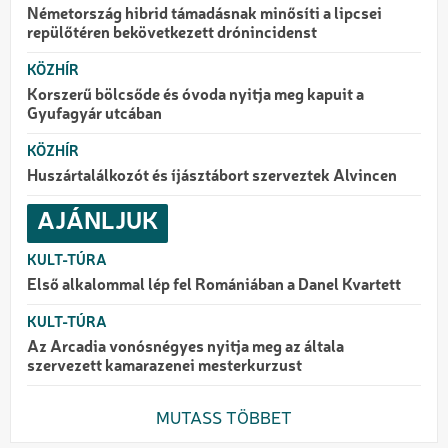
Németország hibrid támadásnak minősíti a lipcsei
repülőtéren bekövetkezett drónincidenst
KÖZHÍR
Korszerű bölcsőde és óvoda nyitja meg kapuit a
Gyufagyár utcában
KÖZHÍR
Huszártalálkozót és íjásztábort szerveztek Alvincen
AJÁNLJUK
KULT-TÚRA
Első alkalommal lép fel Romániában a Danel Kvartett
KULT-TÚRA
Az Arcadia vonósnégyes nyitja meg az általa
szervezett kamarazenei mesterkurzust
MUTASS TÖBBET