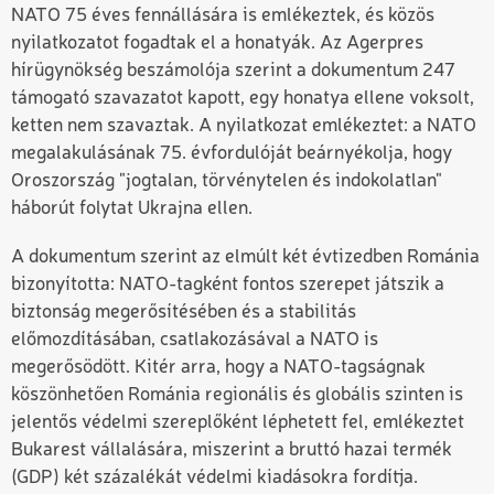
NATO 75 éves fennállására is emlékeztek, és közös
nyilatkozatot fogadtak el a honatyák. Az Agerpres
hírügynökség beszámolója szerint a dokumentum 247
támogató szavazatot kapott, egy honatya ellene voksolt,
ketten nem szavaztak. A nyilatkozat emlékeztet: a NATO
megalakulásának 75. évfordulóját beárnyékolja, hogy
Oroszország "jogtalan, törvénytelen és indokolatlan"
háborút folytat Ukrajna ellen.
A dokumentum szerint az elmúlt két évtizedben Románia
bizonyította: NATO-tagként fontos szerepet játszik a
biztonság megerősítésében és a stabilitás
előmozdításában, csatlakozásával a NATO is
megerősödött. Kitér arra, hogy a NATO-tagságnak
köszönhetően Románia regionális és globális szinten is
jelentős védelmi szereplőként léphetett fel, emlékeztet
Bukarest vállalására, miszerint a bruttó hazai termék
(GDP) két százalékát védelmi kiadásokra fordítja.