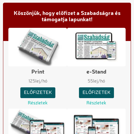
Köszönjük, hogy előfizet a Szabadságra és
támogatja lapunkat!
Print
e-Stand
125
lej/hó
55
lej/hó
ELŐFIZETEK
ELŐFIZETEK
Részletek
Részletek