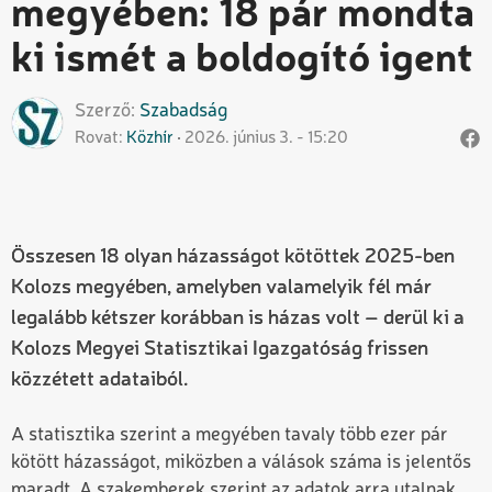
megyében: 18 pár mondta
ki ismét a boldogító igent
Szerző
Szabadság
Rovat
Közhír
2026. június 3. - 15:20
Összesen 18 olyan házasságot kötöttek 2025-ben
Kolozs megyében, amelyben valamelyik fél már
legalább kétszer korábban is házas volt – derül ki a
Kolozs Megyei Statisztikai Igazgatóság frissen
közzétett adataiból.
A statisztika szerint a megyében tavaly több ezer pár
kötött házasságot, miközben a válások száma is jelentős
maradt. A szakemberek szerint az adatok arra utalnak,