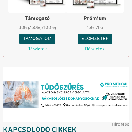
Támogató
Prémium
30
lej
/50
lej
/100
lej
15
lej/hó
TÁMOGATOM
ELŐFIZETEK
Részletek
Részletek
Hirdetés
KAPCSOLÓDÓ CIKKEK