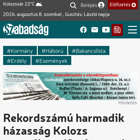
Ugrás
Belépés
Kolozsvár 22°C
Előfizetés
Felhasználói fiók me
a
2026. augusztus 8. szombat , Gusztáv, László napja
tartalomra
Kormány
Háború
Bakancslista
Erdély
Események
Hirdetés
Rekordszámú harmadik
házasság Kolozs