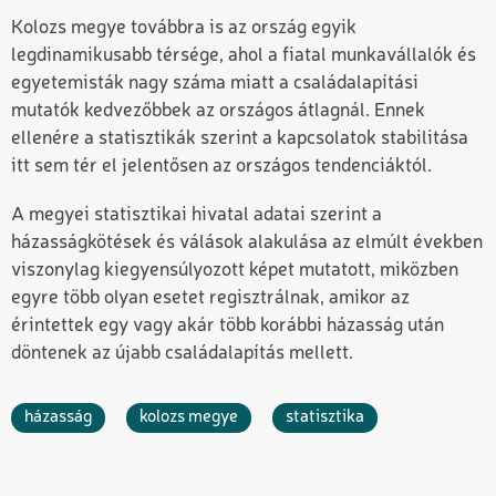
Kolozs megye továbbra is az ország egyik
legdinamikusabb térsége, ahol a fiatal munkavállalók és
egyetemisták nagy száma miatt a családalapítási
mutatók kedvezőbbek az országos átlagnál. Ennek
ellenére a statisztikák szerint a kapcsolatok stabilitása
itt sem tér el jelentősen az országos tendenciáktól.
A megyei statisztikai hivatal adatai szerint a
házasságkötések és válások alakulása az elmúlt években
viszonylag kiegyensúlyozott képet mutatott, miközben
egyre több olyan esetet regisztrálnak, amikor az
érintettek egy vagy akár több korábbi házasság után
döntenek az újabb családalapítás mellett.
házasság
kolozs megye
statisztika