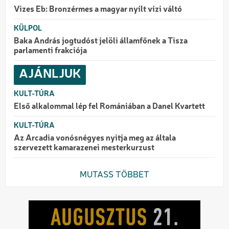
Vizes Eb: Bronzérmes a magyar nyílt vízi váltó
KÜLPOL
Baka András jogtudóst jelöli államfőnek a Tisza
parlamenti frakciója
AJÁNLJUK
KULT-TÚRA
Első alkalommal lép fel Romániában a Danel Kvartett
KULT-TÚRA
Az Arcadia vonósnégyes nyitja meg az általa
szervezett kamarazenei mesterkurzust
MUTASS TÖBBET