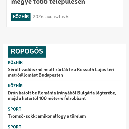
megye több településén
KÖZHÍR
2026. augusztus 6.
ROPOGÓS
KÖZHÍR
Sérült vaddisznó miatt zárták le a Kossuth Lajos téri
metróállomást Budapesten
KÖZHÍR
Drón hatolt be Románia irányából Bulgária légterébe,
majd a határtól 100 méterre felrobbant
SPORT
Tromsö-sokk: amikor elfogy a türelem
SPORT