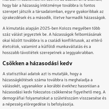
hogy bár a házasság intézménye továbbra is fontos
szerepet játszik a társadalomban, egyre gyakoribbak az
újrakezdések és a második, illetve harmadik házasságok.
A kimutatás alapján 2025-ben Kolozs megyében több
száz válást jegyeztek be. A házasságok felbomlásának
okai között továbbra is a családi konfliktusok, az eltérő
életcélok, valamint a külföldi munkavállalás és a
hosszabb távollétek szerepelnek a leggyakrabban.
Csökken a házasodási kedv
A statisztikai adatok azt is mutatják, hogy a
házasságkötések száma továbbra is meghaladja a
válásokét, ugyanakkor a korábbi évekhez hasonlóan a
házasodási kedv fokozatos csökkenése figyelhető meg. A
demográfiai folyamatokat a születésszám visszaesése és
a népesség elöregedése is befolyásolja.