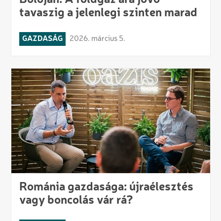
Bolojan: A földgáz ára jövő
tavaszig a jelenlegi szinten marad
GAZDASÁG
2026. március 5.
Románia gazdasága: újraélesztés
vagy boncolás vár rá?