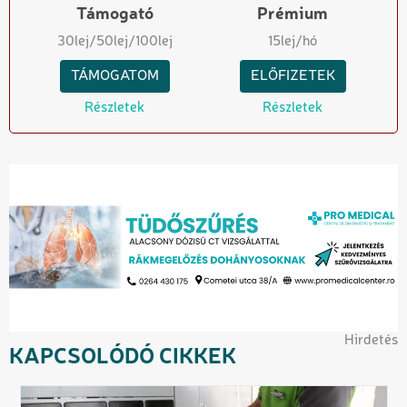
Támogató
Prémium
30
lej
/50
lej
/100
lej
15
lej/hó
TÁMOGATOM
ELŐFIZETEK
Részletek
Részletek
Hirdetés
KAPCSOLÓDÓ CIKKEK