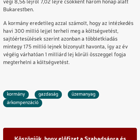
végi 8,56 lejről 7,02 lejre csökkent három hónap alatt
Bukarestben.
A kormány eredetileg azzal számolt, hogy az intézkedés
havi 300 millió lejjel terheli meg a költségvetést,
sajtóértesülések szerint azonban a többletkiadás
mintegy 175 millió lejnek bizonyult havonta, így az év
végéig várhatóan 1 milliárd lej körüli összeggel fogja
megterhelni a költségvetést.
kormány
gazdaság
üzemanyag
árkompenzáció
Köszönjük, hogy előfizet a Szabadságra és