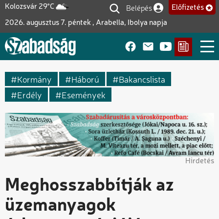
Ugrás
Belépés
Kolozsvár 29°C
Előfizetés
Felhasználói fiók me
a
2026. augusztus 7. péntek , Arabella, Ibolya napja
tartalomra
Kormány
Háború
Bakancslista
Erdély
Események
Hirdetés
Meghosszabbítják az
üzemanyagok