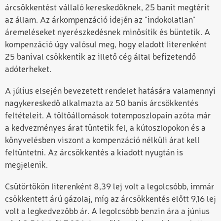
árcsökkentést vállaló kereskedőknek, 25 banit megtérít
az állam. Az árkompenzáció idején az "indokolatlan"
áremeléseket nyerészkedésnek minősítik és büntetik. A
kompenzáció úgy valósul meg, hogy eladott literenként
25 banival csökkentik az illető cég által befizetendő
adóterheket.
A július elsején bevezetett rendelet hatására valamennyi
nagykereskedő alkalmazta az 50 banis árcsökkentés
feltételeit. A töltőállomások totemposzlopain azóta már
a kedvezményes árat tüntetik fel, a kútoszlopokon és a
könyvelésben viszont a kompenzáció nélküli árat kell
feltüntetni. Az árcsökkentés a kiadott nyugtán is
megjelenik.
Csütörtökön literenként 8,39 lej volt a legolcsóbb, immár
csökkentett árú gázolaj, míg az árcsökkentés előtt 9,16 lej
volt a legkedvezőbb ár. A legolcsóbb benzin ára a június