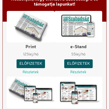
támogatja lapunkat!
Print
e-Stand
125
lej/hó
55
lej/hó
ELŐFIZETEK
ELŐFIZETEK
Részletek
Részletek