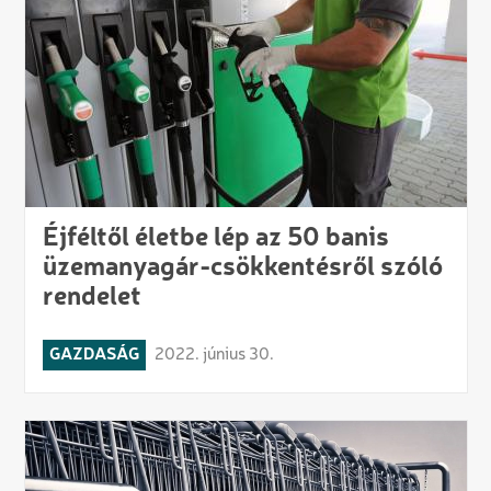
Éjféltől életbe lép az 50 banis
üzemanyagár-csökkentésről szóló
rendelet
GAZDASÁG
2022. június 30.