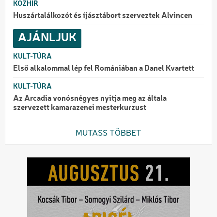
KÖZHÍR
Huszártalálkozót és íjásztábort szerveztek Alvincen
AJÁNLJUK
KULT-TÚRA
Első alkalommal lép fel Romániában a Danel Kvartett
KULT-TÚRA
Az Arcadia vonósnégyes nyitja meg az általa
szervezett kamarazenei mesterkurzust
MUTASS TÖBBET