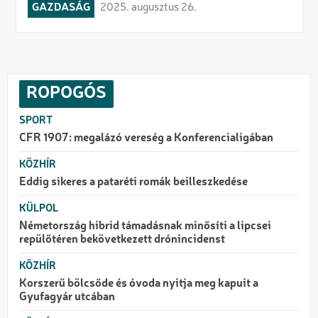
GAZDASÁG
2025. augusztus 26.
ROPOGÓS
SPORT
CFR 1907: megalázó vereség a Konferencialigában
KÖZHÍR
Eddig sikeres a pataréti romák beilleszkedése
KÜLPOL
Németország hibrid támadásnak minősíti a lipcsei
repülőtéren bekövetkezett drónincidenst
KÖZHÍR
Korszerű bölcsőde és óvoda nyitja meg kapuit a
Gyufagyár utcában