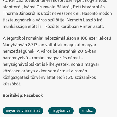
Az RMDSZ további tervei között szerepel, hogy a többi
alapítóról, Iványi Grünwald Béláról, Réti Istvánról és
Thorma Jánosról is utcát nevezzenek el. Hasonló módon
tisztelegnének a város szülöttje, Németh László író
munkássága előtt is - közölte korábban Pintér Zsolt.
A legutóbbi romániai népszámláláson a 108 ezer lakosú
Nagybányán 8713-an vallották magukat magyar
nemzetiségűnek. A város bejáratainál 2016-ban
háromnyelvű - román, magyar és német -
helységnévtáblákat is kihelyeztek, noha a magyar
közösség aránya akkor sem érte el a román
közigazgatási törvény által előírt 20 százalékos
küszöböt.
Borítókép: Facebook
anyanyelvhasználat
nagybánya
rmdsz