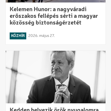
Kelemen Hunor: a nagyváradi
erőszakos fellépés sérti a magyar
közösség biztonságérzetét
KÖZHÍR
2026. május 27.
Kedden helyezik örök nyugalomra