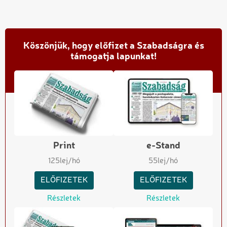
Köszönjük, hogy előfizet a Szabadságra és
támogatja lapunkat!
Print
e-Stand
125
lej/hó
55
lej/hó
ELŐFIZETEK
ELŐFIZETEK
Részletek
Részletek