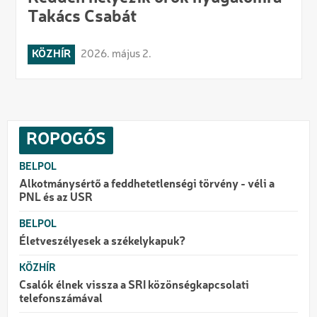
Takács Csabát
KÖZHÍR
2026. május 2.
ROPOGÓS
BELPOL
Alkotmánysértő a feddhetetlenségi törvény - véli a
PNL és az USR
BELPOL
Életveszélyesek a székelykapuk?
KÖZHÍR
Csalók élnek vissza a SRI közönségkapcsolati
telefonszámával