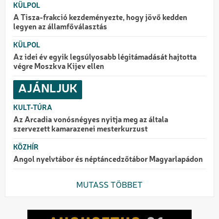
KÜLPOL
A Tisza-frakció kezdeményezte, hogy jövő kedden
legyen az államfőválasztás
KÜLPOL
Az idei év egyik legsúlyosabb légitámadását hajtotta
végre Moszkva Kijev ellen
AJÁNLJUK
KULT-TÚRA
Az Arcadia vonósnégyes nyitja meg az általa
szervezett kamarazenei mesterkurzust
KÖZHÍR
Angol nyelvtábor és néptáncedzőtábor Magyarlapádon
MUTASS TÖBBET