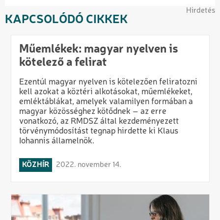
Hirdetés
KAPCSOLÓDÓ CIKKEK
Műemlékek: magyar nyelven is
kötelező a felirat
Ezentúl magyar nyelven is kötelezően feliratozni
kell azokat a köztéri alkotásokat, műemlékeket,
emléktáblákat, amelyek valamilyen formában a
magyar közösséghez kötődnek – az erre
vonatkozó, az RMDSZ által kezdeményezett
törvénymódosítást tegnap hirdette ki Klaus
Iohannis államelnök.
KÖZHÍR
2022. november 14.