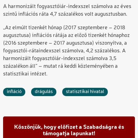
A harmonizált fogyasztóiár-indexszel számolva az éves
szintű inflációs ráta 4,7 százalékos volt augusztusban.
„Az elmúlt tizenkét hónap (2017 szeptembere – 2018
augusztusa) inflációs rátája az előző tizenkét hónaphoz
(2016 szeptembere – 2017 augusztusa) viszonyítva, a
fogyasztói-rátaindexszel számolva, 4,2 százalékos. A
harmonizált fogyasztóiár-indexszel számolva 3,5
százalékon áll” – mutat rá keddi közleményében a
statisztikai intézet.
infláció
drágulás
statisztikai hivatal
Köszönjük, hogy előfizet a Szabadságra és
támogatja lapunkat!