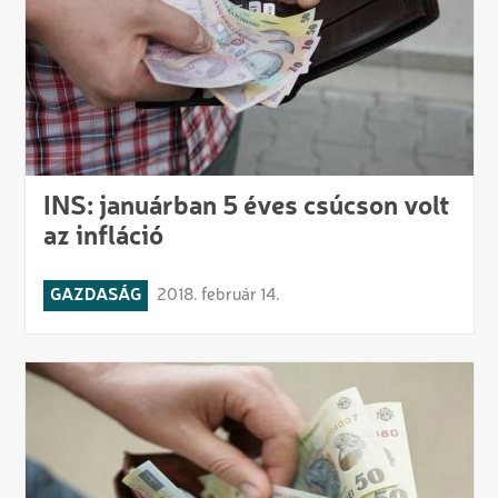
INS: januárban 5 éves csúcson volt
az infláció
GAZDASÁG
2018. február 14.