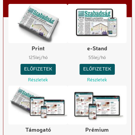
Print
e-Stand
125
lej/hó
55
lej/hó
ELŐFIZETEK
ELŐFIZETEK
Részletek
Részletek
Támogató
Prémium