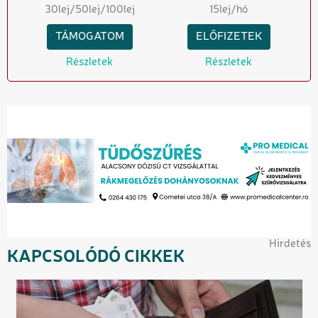
30
lej
/50
lej
/100
lej
15
lej/hó
TÁMOGATOM
ELŐFIZETEK
Részletek
Részletek
Hirdetés
KAPCSOLÓDÓ CIKKEK