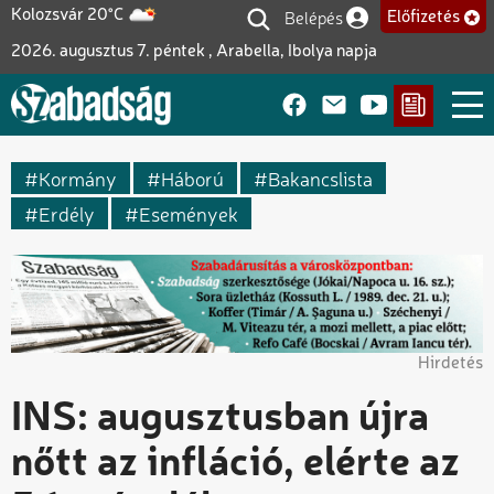
Ugrás
Belépés
Kolozsvár 20°C
Előfizetés
Felhasználói fiók me
a
2026. augusztus 7. péntek , Arabella, Ibolya napja
tartalomra
Kormány
Háború
Bakancslista
Erdély
Események
Hirdetés
INS: augusztusban újra
nőtt az infláció, elérte az