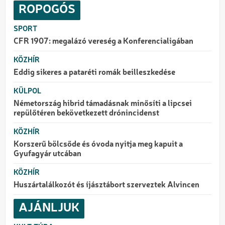
ROPOGÓS
SPORT
CFR 1907: megalázó vereség a Konferencialigában
KÖZHÍR
Eddig sikeres a pataréti romák beilleszkedése
KÜLPOL
Németország hibrid támadásnak minősíti a lipcsei
repülőtéren bekövetkezett drónincidenst
KÖZHÍR
Korszerű bölcsőde és óvoda nyitja meg kapuit a
Gyufagyár utcában
KÖZHÍR
Huszártalálkozót és íjásztábort szerveztek Alvincen
AJÁNLJUK