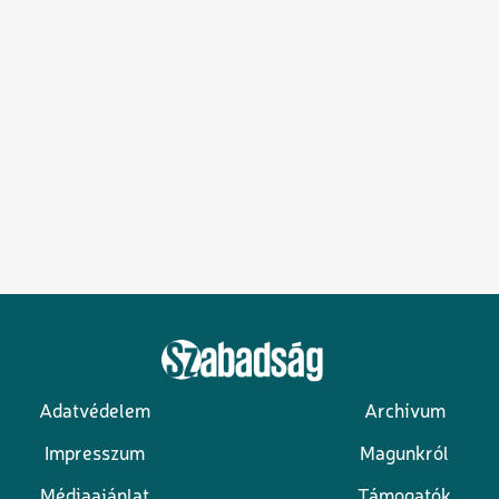
Adatvédelem
Archívum
Lábléc
Impresszum
Magunkról
Médiaajánlat
Támogatók