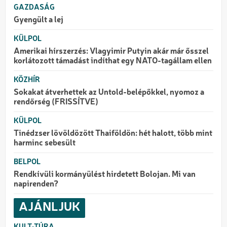
GAZDASÁG
Gyengült a lej
KÜLPOL
Amerikai hírszerzés: Vlagyimir Putyin akár már ősszel
korlátozott támadást indíthat egy NATO-tagállam ellen
KÖZHÍR
Sokakat átverhettek az Untold-belépőkkel, nyomoz a
rendőrség (FRISSÍTVE)
KÜLPOL
Tinédzser lövöldözött Thaiföldön: hét halott, több mint
harminc sebesült
BELPOL
Rendkívüli kormányülést hirdetett Bolojan. Mi van
napirenden?
AJÁNLJUK
KULT-TÚRA