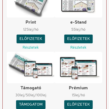
Print
e-Stand
125
lej/hó
55
lej/hó
ELŐFIZETEK
ELŐFIZETEK
Részletek
Részletek
Támogató
Prémium
30
lej
/50
lej
/100
lej
15
lej/hó
TÁMOGATOM
ELŐFIZETEK