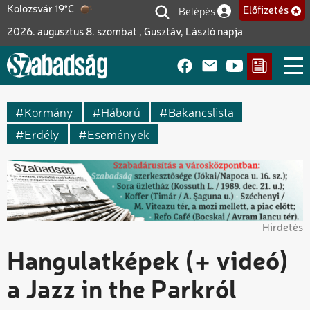
Ugrás
Belépés
Kolozsvár 19°C
Előfizetés
Felhasználói fiók me
a
2026. augusztus 8. szombat , Gusztáv, László napja
tartalomra
Kormány
Háború
Bakancslista
Erdély
Események
Hirdetés
Hangulatképek (+ videó)
a Jazz in the Parkról