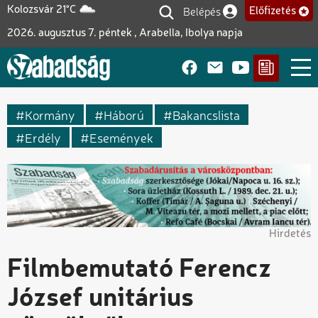
Ugrás
Belépés
Kolozsvár 21°C
Előfizetés
Felhasználói fiók me
a
2026. augusztus 7. péntek , Arabella, Ibolya napja
tartalomra
Kormány
Háború
Bakancslista
Erdély
Események
Hirdetés
Filmbemutató Ferencz
József unitárius