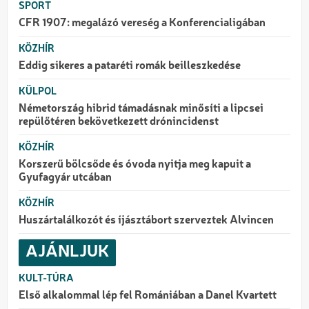
SPORT
CFR 1907: megalázó vereség a Konferencialigában
KÖZHÍR
Eddig sikeres a pataréti romák beilleszkedése
KÜLPOL
Németország hibrid támadásnak minősíti a lipcsei
repülőtéren bekövetkezett drónincidenst
KÖZHÍR
Korszerű bölcsőde és óvoda nyitja meg kapuit a
Gyufagyár utcában
KÖZHÍR
Huszártalálkozót és íjásztábort szerveztek Alvincen
AJÁNLJUK
KULT-TÚRA
Első alkalommal lép fel Romániában a Danel Kvartett