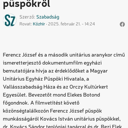
püspökről
Szerző
Szabadság
Rovat
Közhír
2025. február 21. - 14:24
Ferencz József és a második unitárius aranykor című
ismeretterjesztő dokumentumfilm egyházi
bemutatójára hívja az érdeklődőket a Magyar
Unitárius Egyház Püspöki Hivatala, a
Vallásszabadság Háza és az Orczy Kultúrkert
Egyesület. Bevezetőt mond Elekes Botond
főgondnok. A filmvetítést követő
közönségtalálkozón Ferencz József püspök
munkásságáról Kovács István unitárius püspökkel,
dr. Kovács Sándor teológiai tanárral és dr. Rezi Elek