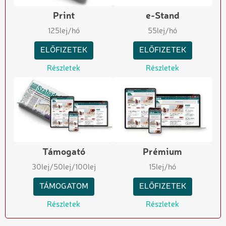
Print
e-Stand
125
lej/hó
55
lej/hó
ELŐFIZETEK
ELŐFIZETEK
Részletek
Részletek
Támogató
Prémium
30
lej
/50
lej
/100
lej
15
lej/hó
TÁMOGATOM
ELŐFIZETEK
Részletek
Részletek