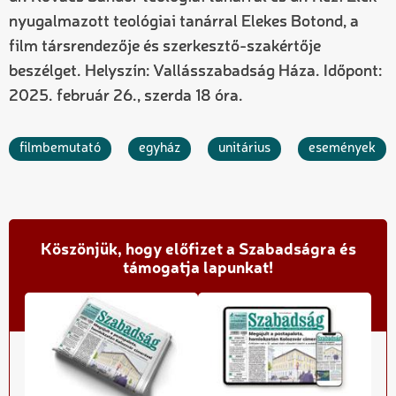
nyugalmazott teológiai tanárral Elekes Botond, a
film társrendezője és szerkesztő-szakértője
beszélget. Helyszín: Vallásszabadság Háza. Időpont:
2025. február 26., szerda 18 óra.
filmbemutató
egyház
unitárius
események
Köszönjük, hogy előfizet a Szabadságra és
támogatja lapunkat!