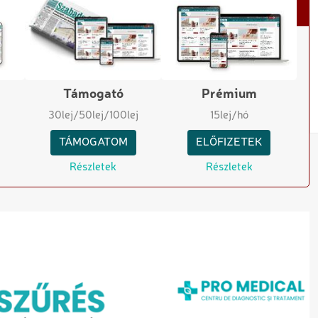
Támogató
Prémium
30
lej
/50
lej
/100
lej
15
lej/hó
TÁMOGATOM
ELŐFIZETEK
Részletek
Részletek