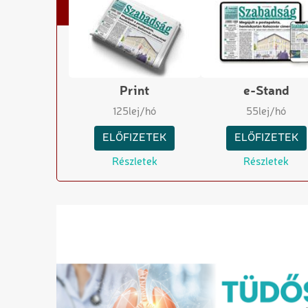
Print
e-Stand
125
lej/hó
55
lej/hó
ELŐFIZETEK
ELŐFIZETEK
Részletek
Részletek