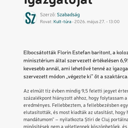
igazgatóját
Szerző
Szabadság
Rovat
Kult-túra
2026. május 27. - 13:00
Elbocsátották Florin Estefan baritont, a kol
minisztérium által szervezett értékelésen 6,9
kevesebb annál, ami lehetővé tenné az igazga
szervezett módon „végezte ki” őt a szaktárca
Az elmúlt tíz évben mindig 9,5 feletti jegyet érte
százalékpont hiányzott ahhoz, hogy folytassam a
eredményes. Fellebbeztem, a fellebbezésben egy 
elutasították, és most kiadták az utasítást, hogy
mandátumom” – nyilatkozta Știri de Cluj portálna
minősítések nem a véletlennek köszönhetőek, és 