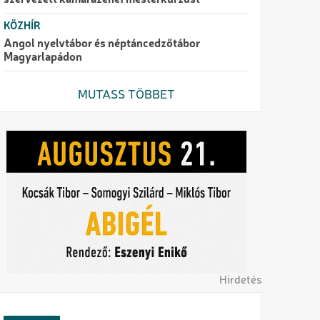
szervezett kamarazenei mesterkurzust
KÖZHÍR
Angol nyelvtábor és néptáncedzőtábor
Magyarlapádon
MUTASS TÖBBET
Hirdetés