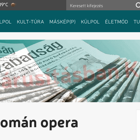
19°C
LPOL
KULT-TÚRA
MÁSKÉP(P)
KÜLPOL
ÉLETMÓD
T
román opera