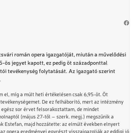
ozsvári román opera igazgatóját, miután a művelődési
5-ös jegyet kapott, ez pedig öt századponttal
tói tevékenység folytatását. Az igazgató szerint
.
m el, míg a múlt heti értékelésen csak 6,95-öt. Öt
 tevékenységemet. De ez felháborító, mert az intézmény
egész sor érvet felsorakoztattam, de mindet
 holnaptól (május 27-től – szerk. megj.) megszűnik a
k Estefan, majd hozzátette: az elmúlt években elnyert
az opera eredményei egyrészt visszaigazolják az eddigi jó