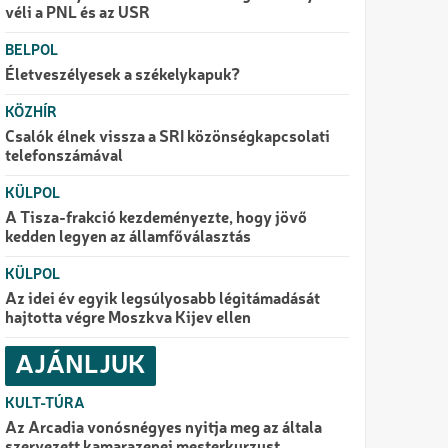
véli a PNL és az USR
BELPOL
Életveszélyesek a székelykapuk?
KÖZHÍR
Csalók élnek vissza a SRI közönségkapcsolati
telefonszámával
KÜLPOL
A Tisza-frakció kezdeményezte, hogy jövő
kedden legyen az államfőválasztás
KÜLPOL
Az idei év egyik legsúlyosabb légitámadását
hajtotta végre Moszkva Kijev ellen
AJÁNLJUK
KULT-TÚRA
Az Arcadia vonósnégyes nyitja meg az általa