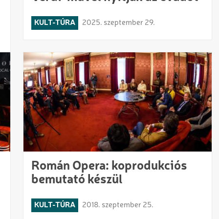
KULT-TÚRA
2025. szeptember 29.
Román Opera: koprodukciós
bemutató készül
KULT-TÚRA
2018. szeptember 25.