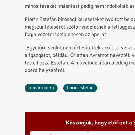
minősítéseket, másrészt pedig nem indokolják az
Florin Estefan bírósági kereseteket nyújtott be
megszüntetéséről szóló rendeletnek a felfüggesz
fogja vezetni ideiglenesen az operát.
„Egyelőre senkit nem értesítettek arról, ki veszi 
aligazgatót, például Cristian Avramot nevezték v
tette hozzá Estefan. A művelődési tárca eddig mé
opera helyzetéről.
román opera
florin estefan
Köszönjük, hogy előfizet a