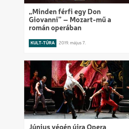
„Minden férfi egy Don
Giovanni” – Mozart-mű a
román operában
KULT-TÚRA
2019. május 7.
Június végén újra Opera