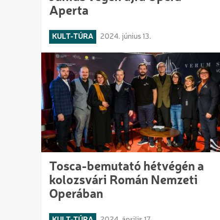
Aperta
KULT-TÚRA
2024. június 13.
Tosca-bemutató hétvégén a
kolozsvári Román Nemzeti
Operában
KULT-TÚRA
2024. április 17.