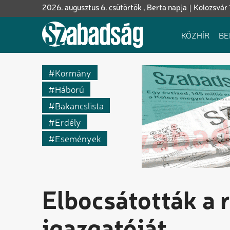
Ugrás
2026. augusztus 6. csütörtök , Berta napja
Kolozsvár 
a
tartalomra
Fő
KÖZHÍR
BE
navigáció
Kormány
Háború
Bakancslista
Erdély
Események
Elbocsátották a 