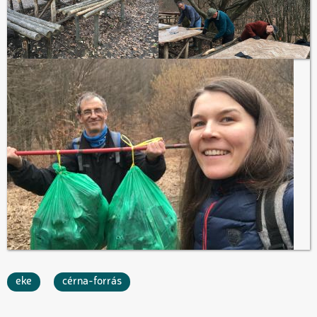
eke
cérna-forrás