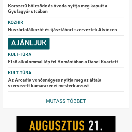
Korszerű bölcsőde és óvoda nyitja meg kapuit a
Gyufagyár utcában
KÖZHÍR
Huszártalálkozót és íjásztábort szerveztek Alvincen
AJÁNLJUK
KULT-TÚRA
Első alkalommal lép fel Romániában a Danel Kvartett
KULT-TÚRA
Az Arcadia vonósnégyes nyitja meg az általa
szervezett kamarazenei mesterkurzust
MUTASS TÖBBET