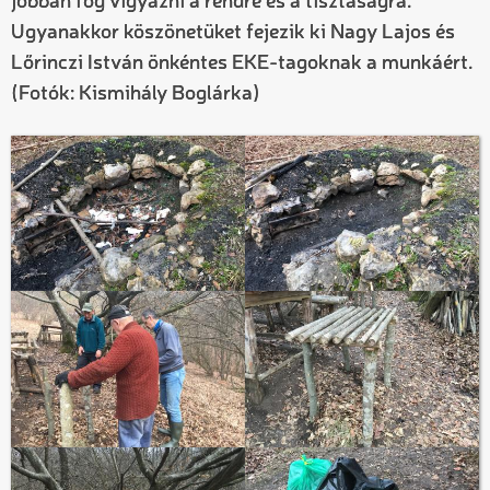
jobban fog vigyázni a rendre és a tisztaságra.
Ugyanakkor köszönetüket fejezik ki Nagy Lajos és
Lőrinczi István önkéntes EKE-tagoknak a munkáért.
(Fotók: Kismihály Boglárka)