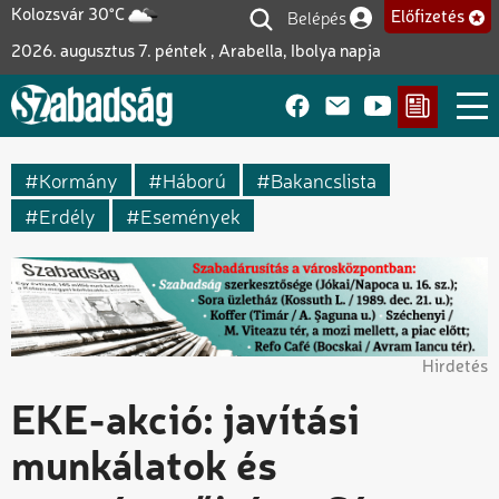
Ugrás
Belépés
Kolozsvár 30°C
Előfizetés
Felhasználói fiók me
a
2026. augusztus 7. péntek , Arabella, Ibolya napja
tartalomra
Kormány
Háború
Bakancslista
Erdély
Események
Hirdetés
EKE-akció: javítási
munkálatok és