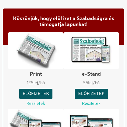
Köszönjük, hogy előfizet a Szabadságra és
támogatja lapunkat!
Print
e-Stand
125
lej/hó
55
lej/hó
ELŐFIZETEK
ELŐFIZETEK
Részletek
Részletek