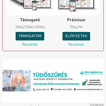
Támogató
Prémium
30
lej
/50
lej
/100
lej
15
lej/hó
TÁMOGATOM
ELŐFIZETEK
Részletek
Részletek
Hirdetés