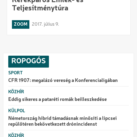
Kerékpáros Emlék- és
Teljesítménytúra
ZOOM
2017. július 9.
ROPOGÓS
SPORT
CFR 1907: megalázó vereség a Konferencialigában
KÖZHÍR
Eddig sikeres a pataréti romák beilleszkedése
KÜLPOL
Németország hibrid támadásnak minősíti a lipcsei
repülőtéren bekövetkezett drónincidenst
KÖZHÍR