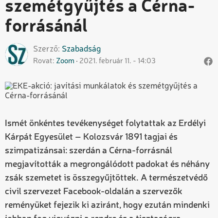
szemétgyűjtés a Cérna-
forrásánál
Szerző
Szabadság
Rovat
Zoom
2021. február 11. - 14:03
Ismét önkéntes tevékenységet folytattak az Erdélyi
Kárpát Egyesület – Kolozsvár 1891 tagjai és
szimpatizánsai: szerdán a Cérna-forrásnál
megjavították a megrongálódott padokat és néhány
zsák szemetet is összegyűjtöttek. A természetvédő
civil szervezet Facebook-oldalán a szervezők
reményüket fejezik ki aziránt, hogy ezután mindenki