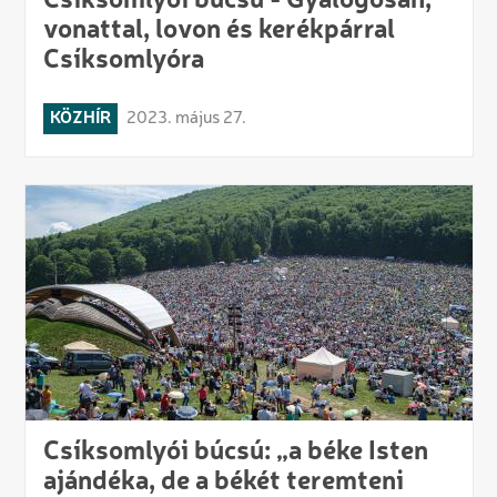
Csíksomlyói búcsú - Gyalogosan,
vonattal, lovon és kerékpárral
Csíksomlyóra
KÖZHÍR
2023. május 27.
Csíksomlyói búcsú: „a béke Isten
ajándéka, de a békét teremteni