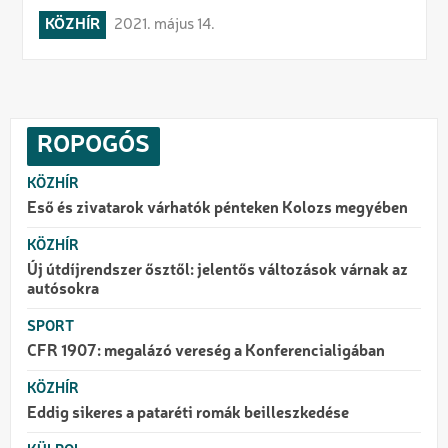
KÖZHÍR
2021. május 14.
ROPOGÓS
KÖZHÍR
Eső és zivatarok várhatók pénteken Kolozs megyében
KÖZHÍR
Új útdíjrendszer ősztől: jelentős változások várnak az
autósokra
SPORT
CFR 1907: megalázó vereség a Konferencialigában
KÖZHÍR
Eddig sikeres a pataréti romák beilleszkedése