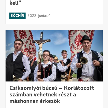
kell”
KÖZHÍR
2022. június 4.
Csíksomlyói búcsú – Korlátozott
számban vehetnek részt a
máshonnan érkezők