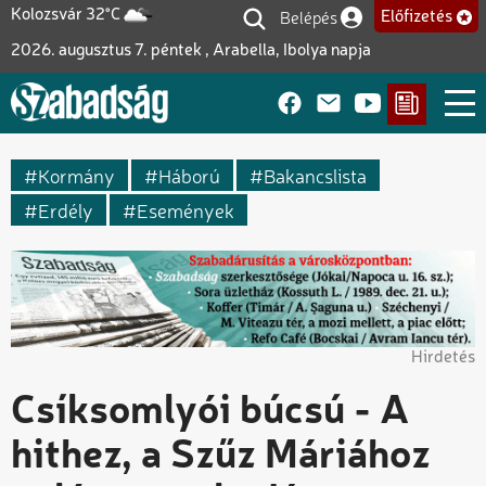
Ugrás
Belépés
Kolozsvár 32°C
Előfizetés
Felhasználói fiók me
a
2026. augusztus 7. péntek , Arabella, Ibolya napja
tartalomra
Kormány
Háború
Bakancslista
Erdély
Események
Hirdetés
Csíksomlyói búcsú - A
hithez, a Szűz Máriához