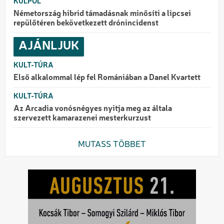
KÜLPOL
Németország hibrid támadásnak minősíti a lipcsei
repülőtéren bekövetkezett drónincidenst
AJÁNLJUK
KULT-TÚRA
Első alkalommal lép fel Romániában a Danel Kvartett
KULT-TÚRA
Az Arcadia vonósnégyes nyitja meg az általa
szervezett kamarazenei mesterkurzust
MUTASS TÖBBET