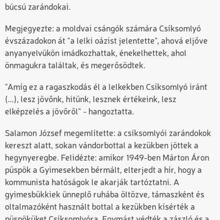
búcsú zarándokai.
Megjegyezte: a moldvai csángók számára Csíksomlyó
évszázadokon át "a lelki oázist jelentette", ahová eljőve
anyanyelvükön imádkozhattak, énekelhettek, ahol
önmagukra találtak, és megerősödtek.
"Amíg ez a ragaszkodás él a lelkekben Csíksomlyó iránt
(...), lesz jövőnk, hitünk, lesznek értékeink, lesz
elképzelés a jövőről" - hangoztatta.
Salamon József megemlítette: a csíksomlyói zarándokok
kereszt alatt, sokan vándorbottal a kezükben jöttek a
hegynyeregbe. Felidézte: amikor 1949-ben Márton Áron
püspök a Gyimesekben bérmált, elterjedt a hír, hogy a
kommunista hatóságok le akarják tartóztatni. A
gyimesbükkiek ünneplő ruhába öltözve, támaszként és
oltalmazóként használt bottal a kezükben kísérték a
püspöküket Csíksomlyóra. Egymást védték a zászló és a