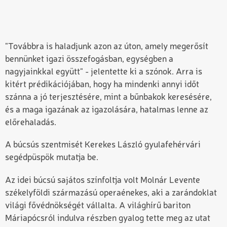
"Továbbra is haladjunk azon az úton, amely megerősít
bennünket igazi összefogásban, egységben a
nagyjainkkal együtt" - jelentette ki a szónok. Arra is
kitért prédikációjában, hogy ha mindenki annyi időt
szánna a jó terjesztésére, mint a bűnbakok keresésére,
és a maga igazának az igazolására, hatalmas lenne az
előrehaladás.
A búcsús szentmisét Kerekes László gyulafehérvári
segédpüspök mutatja be.
Az idei búcsú sajátos színfoltja volt Molnár Levente
székelyföldi származású operaénekes, aki a zarándoklat
világi fővédnökségét vállalta. A világhírű bariton
Máriapócsról indulva részben gyalog tette meg az utat