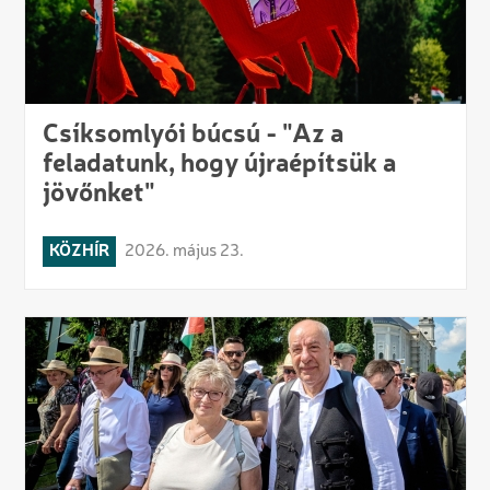
Csíksomlyói búcsú - "Az a
feladatunk, hogy újraépítsük a
jövőnket"
KÖZHÍR
2026. május 23.