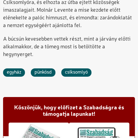
Csíksomlyóra, és elhozta az útba ejtett közösségek
imaszalagjait. Molnár Levente a mise kezdete előtt
elénekelte a palóc himnuszt, és elmondta: zarándoklatát
a nemzet egységéért ajánlotta fel.
A búcsún kevesebben vettek részt, mint a járvány előtti
alkalmakkor, de a tömeg most is betöltötte a
hegynyerget.
egyház
pünkösd
csíksomlyó
Köszönjük, hogy előfizet a Szabadságra és
támogatja lapunkat!