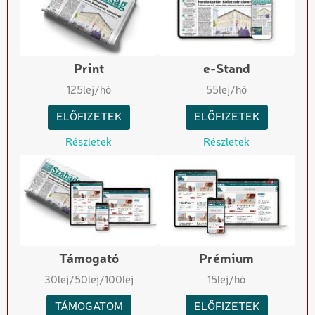
Print
e-Stand
125
lej/hó
55
lej/hó
ELŐFIZETEK
ELŐFIZETEK
Részletek
Részletek
Támogató
Prémium
30
lej
/50
lej
/100
lej
15
lej/hó
TÁMOGATOM
ELŐFIZETEK