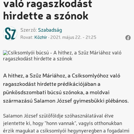
való ragaszkodást
hirdette a szónok
Szerző
Szabadság
Rovat
Közhír
2021. május 22. - 21:25
A hithez, a Szűz Máriához, a Csíksomlyóhoz való
ragaszkodást hirdette prédikációjában a
pünkösdszombati búcsú szónoka, a moldvai
származású Salamon József gyimesbükki plébános.
Salamon József szülőföldje szóhasználatával élve
jelentette ki, hogy "honn vannak", vagyis otthonukban
érzik magukat a csíksomlyói hegynyeregben a fogadalmi