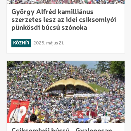
György Alfréd kamilliánus
szerzetes lesz az idei csíksomlyói
pünkösdi búcsú szónoka
KÖZHÍR
2025. május 21.