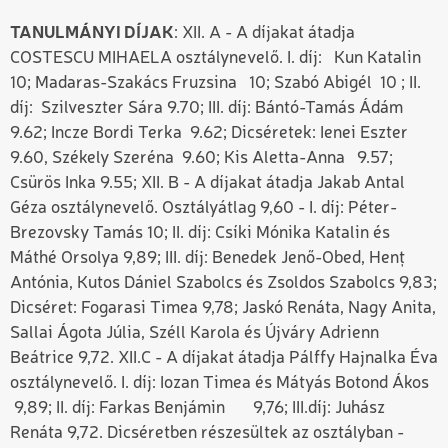
TANULMÁNYI DÍJAK
: XII. A - A díjakat átadja
COSTESCU MIHAELA osztálynevelő. I. díj: Kun Katalin
10; Madaras-Szakács Fruzsina 10; Szabó Abigél 10 ; II.
díj: Szilveszter Sára 9.70; III. díj: Bántó-Tamás Ádám
9.62; Incze Bordi Terka 9.62; Dicséretek: Ienei Eszter
9.60, Székely Szeréna 9.60; Kis Aletta-Anna 9.57;
Csürös Inka 9.55; XII. B - A díjakat átadja Jakab Antal
Géza osztálynevelő. Osztályátlag 9,60 - I. díj: Péter-
Brezovsky Tamás 10; II. díj: Csíki Mónika Katalin és
Máthé Orsolya 9,89; III. díj: Benedek Jenő-Obed, Henț
Antónia, Kutos Dániel Szabolcs és Zsoldos Szabolcs 9,83;
Dicséret: Fogarasi Timea 9,78; Jaskó Renáta, Nagy Anita,
Sallai Ágota Júlia, Széll Karola és Újváry Adrienn
Beátrice 9,72. XII.C - A díjakat átadja Pálffy Hajnalka Éva
osztálynevelő. I. díj: Iozan Timea és Mátyás Botond Ákos
9,89; II. díj: Farkas Benjámin 9,76; III.díj: Juhász
Renáta 9,72. Dicséretben részesültek az osztályban -