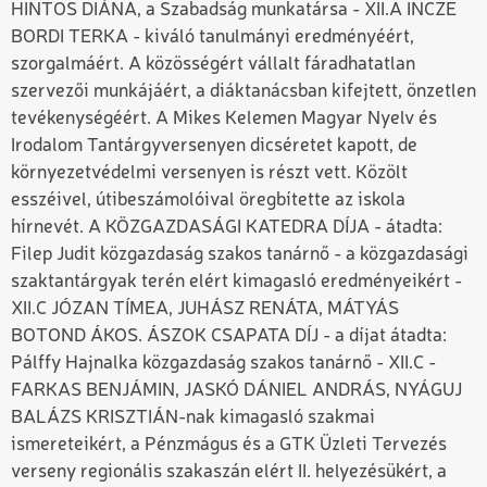
HINTOS DIÁNA, a Szabadság munkatársa - XII.A INCZE
BORDI TERKA - kiváló tanulmányi eredményéért,
szorgalmáért. A közösségért vállalt fáradhatatlan
szervezői munkájáért, a diáktanácsban kifejtett, önzetlen
tevékenységéért. A Mikes Kelemen Magyar Nyelv és
Irodalom Tantárgyversenyen dicséretet kapott, de
környezetvédelmi versenyen is részt vett. Közölt
esszéivel, útibeszámolóival öregbítette az iskola
hírnevét. A KÖZGAZDASÁGI KATEDRA DÍJA - átadta:
Filep Judit közgazdaság szakos tanárnő - a közgazdasági
szaktantárgyak terén elért kimagasló eredményeikért -
XII.C JÓZAN TÍMEA, JUHÁSZ RENÁTA, MÁTYÁS
BOTOND ÁKOS. ÁSZOK CSAPATA DÍJ - a díjat átadta:
Pálffy Hajnalka közgazdaság szakos tanárnő - XII.C -
FARKAS BENJÁMIN, JASKÓ DÁNIEL ANDRÁS, NYÁGUJ
BALÁZS KRISZTIÁN-nak kimagasló szakmai
ismereteikért, a Pénzmágus és a GTK Üzleti Tervezés
verseny regionális szakaszán elért II. helyezésükért, a