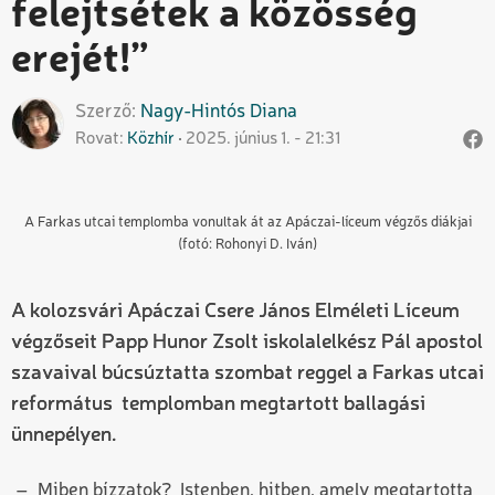
felejtsétek a közösség
erejét!”
Szerző
Nagy-Hintós
Diana
Rovat
Közhír
2025. június 1. - 21:31
A Farkas utcai templomba vonultak át az Apáczai-líceum végzős diákjai
(fotó: Rohonyi D. Iván)
A kolozsvári Apáczai Csere János Elméleti Líceum
végzőseit Papp Hunor Zsolt iskolalelkész Pál apostol
szavaival búcsúztatta szombat reggel a Farkas utcai
református templomban megtartott ballagási
ünnepélyen.
– Miben bízzatok? Istenben, hitben, amely megtartotta