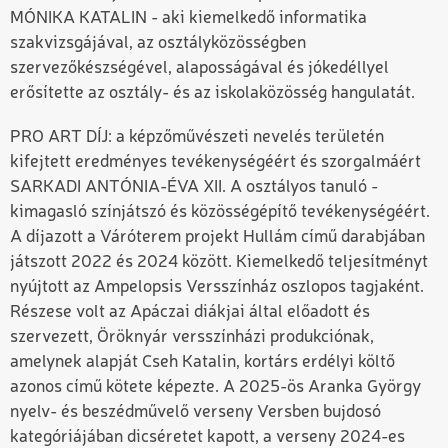
MÓNIKA KATALIN - aki kiemelkedő informatika
szakvizsgájával, az osztályközösségben
szervezőkészségével, alaposságával és jókedéllyel
erősítette az osztály- és az iskolaközösség hangulatát.
PRO ART DÍJ: a képzőművészeti nevelés területén
kifejtett eredményes tevékenységéért és szorgalmáért
SARKADI ANTÓNIA-ÉVA XII. A osztályos tanuló -
kimagasló színjátszó és közösségépítő tevékenységéért.
A díjazott a Váróterem projekt Hullám című darabjában
játszott 2022 és 2024 között. Kiemelkedő teljesítményt
nyújtott az Ampelopsis Versszínház oszlopos tagjaként.
Részese volt az Apáczai diákjai által előadott és
szervezett, Öröknyár versszínházi produkciónak,
amelynek alapját Cseh Katalin, kortárs erdélyi költő
azonos című kötete képezte. A 2025-ös Aranka György
nyelv- és beszédművelő verseny Versben bujdosó
kategóriájában dicséretet kapott, a verseny 2024-es