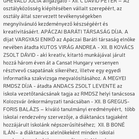
GHEVALD JÚLIA aligazgató - XII. C DÁVID PÉTER – Az
osztályközösség kiépítésében vállalt szerepéért, az
osztály által szervezett tevékenységekben
megnyilvánuló kezdeményező készségéért és
kreativitásáért. APÁCZAI BARÁTI TÁRSASÁG DÍJA. A
díjat VARGYASI ENIKŐ az Apáczai Baráti társaság elnöke
nevében átadta KUTOS VIRÁG ANDREA - XII. B KOVÁCS
ZSOLT DÁVID - aki kreatív, kitartó munkájával járult
hozzá három éven át a Cansat Hungary versenyen
résztvevő csapatának sikeréhez, illetve egy egyedi
informatika szakvizsga megvalósításához. A MEGYEI
RMDSZ DÍJA - átadta ANDACS ZSOLT LEVENTE az
iskola vezetőtanácsának tagja az RMDSZ helyi tanácsosa
Kolozsvár önkormányzati tanácsában - XII. B GREGUS-
FORIS BALÁZS – kiváló tanulmányi eredményéért, több
iskolai rendezvény szervezője, a diáktanács tagjaként
hozzájárult iskolánk népszerűsítéséhez; XII. B BONÉ
ILÁN– a diáktanács alelnökeként minden iskolai