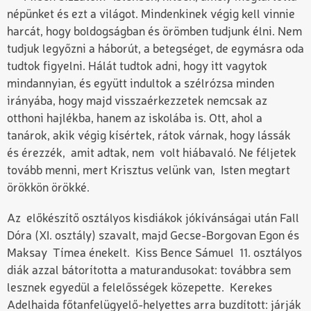
népünket és ezt a világot. Mindenkinek végig kell vinnie
harcát, hogy boldogságban és örömben tudjunk élni. Nem
tudjuk legyőzni a háborút, a betegséget, de egymásra oda
tudtok figyelni. Hálát tudtok adni, hogy itt vagytok
mindannyian, és együtt indultok a szélrózsa minden
irányába, hogy majd visszaérkezzetek nemcsak az
otthoni hajlékba, hanem az iskolába is. Ott, ahol a
tanárok, akik végig kísértek, rátok várnak, hogy lássák
és érezzék, amit adtak, nem volt hiábavaló. Ne féljetek
tovább menni, mert Krisztus velünk van, Isten megtart
örökkön örökké.
Az előkészítő osztályos kisdiákok jókívánságai után Fall
Dóra (XI. osztály) szavalt, majd Gecse-Borgovan Egon és
Maksay Tímea énekelt. Kiss Bence Sámuel 11. osztályos
diák azzal bátorította a maturandusokat: továbbra sem
lesznek egyedül a felelősségek közepette. Kerekes
Adelhaida főtanfelügyelő-helyettes arra buzdított: járják