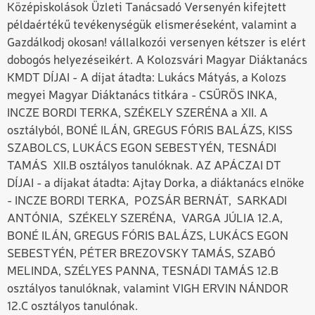
Középiskolások Üzleti Tanácsadó Versenyén kifejtett
példaértékű tevékenységük elismeréseként, valamint a
Gazdálkodj okosan! vállalkozói versenyen kétszer is elért
dobogós helyezéseikért. A Kolozsvári Magyar Diáktanács
KMDT DÍJAI - A díjat átadta: Lukács Mátyás, a Kolozs
megyei Magyar Diáktanács titkára - CSŰRÖS INKA,
INCZE BORDI TERKA, SZÉKELY SZERÉNA a XII. A
osztályból, BONÉ ILÁN, GREGUS FÓRIS BALÁZS, KISS
SZABOLCS, LUKÁCS EGON SEBESTYÉN, TESNÁDI
TAMÁS XII.B osztályos tanulóknak. AZ APÁCZAI DT
DÍJAI - a díjakat átadta: Ajtay Dorka, a diáktanács elnöke
- INCZE BORDI TERKA, POZSÁR BERNÁT, SARKADI
ANTÓNIA, SZÉKELY SZERÉNA, VARGA JÚLIA 12.A,
BONÉ ILÁN, GREGUS FÓRIS BALÁZS, LUKÁCS EGON
SEBESTYÉN, PÉTER BREZOVSKY TAMÁS, SZABÓ
MELINDA, SZÉLYES PANNA, TESNÁDI TAMÁS 12.B
osztályos tanulóknak, valamint VIGH ERVIN NÁNDOR
12.C osztályos tanulónak.