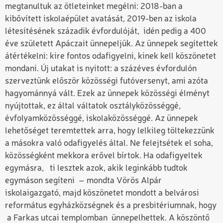
megtanultuk az ötleteinket megélni: 2018-ban a
kibővített iskolaépület avatását, 2019-ben az iskola
létesítésének századik évfordulóját, idén pedig a 400
éve született Apáczait ünnepeljük. Az ünnepek segítettek
átértékelni: kire fontos odafigyelni, kinek kell köszönetet
mondani. Új utakat is nyitott: a százéves évfordulón
szerveztünk először közösségi futóversenyt, ami azóta
hagyománnyá vált. Ezek az ünnepek közösségi élményt
nyújtottak, ez által váltatok osztályközösséggé,
évfolyamközösséggé, iskolaközösséggé. Az ünnepek
lehetőséget teremtettek arra, hogy lelkileg töltekezzünk
a másokra való odafigyelés által. Ne felejtsétek el soha,
közösségként mekkora erővel bírtok. Ha odafigyeltek
egymásra, ti lesztek azok, akik leginkább tudtok
egymáson segíteni – mondta Vörös Alpár
iskolaigazgató, majd köszönetet mondott a belvárosi
református egyházközségnek és a presbitériumnak, hogy
a Farkas utcai templomban ünnepelhettek. A köszöntő