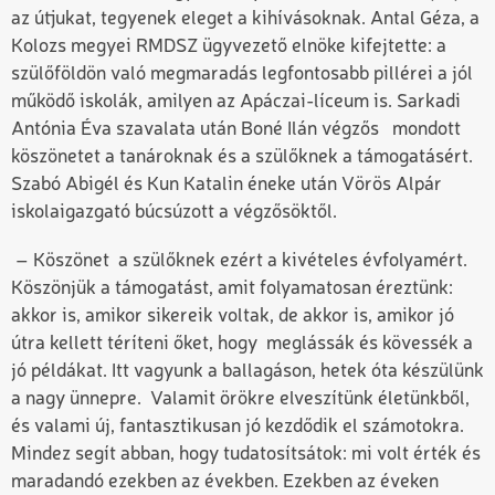
az útjukat, tegyenek eleget a kihívásoknak. Antal Géza, a
Kolozs megyei RMDSZ ügyvezető elnöke kifejtette: a
szülőföldön való megmaradás legfontosabb pillérei a jól
működő iskolák, amilyen az Apáczai-líceum is. Sarkadi
Antónia Éva szavalata után Boné Ilán végzős mondott
köszönetet a tanároknak és a szülőknek a támogatásért.
Szabó Abigél és Kun Katalin éneke után Vörös Alpár
iskolaigazgató búcsúzott a végzősöktől.
– Köszönet a szülőknek ezért a kivételes évfolyamért.
Köszönjük a támogatást, amit folyamatosan éreztünk:
akkor is, amikor sikereik voltak, de akkor is, amikor jó
útra kellett téríteni őket, hogy meglássák és kövessék a
jó példákat. Itt vagyunk a ballagáson, hetek óta készülünk
a nagy ünnepre. Valamit örökre elveszítünk életünkből,
és valami új, fantasztikusan jó kezdődik el számotokra.
Mindez segít abban, hogy tudatosítsátok: mi volt érték és
maradandó ezekben az években. Ezekben az éveken