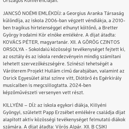
Országos Konferenciáján.
JANCSÓ NOÉMI EMLÉKDÍJ: a Georgius Aranka Társaság
különdíja, az iskola 2006-ban végzett véndiákja, a 2010-
ben tragikus hirtelenséggel elhunyt költőnő, a Bretter
György Irodalmi Kör elnöke emlékére. A díjat átadta:
KOVÁCS PÉTER, magyartanár. XII. A GÖRÖG CZINTOS
ORSOLYA - Sokoldalú közösségi tevékenységet fejtett ki,
az osztály és az iskola rendezvényein mindig számítani
lehetett szervezőkészségére. Színészi tehetségét a
Váróterem Projekt Hullám című darabjában, valamint az
Osrick Egyesület által színre vitt, Diótörő és Egérkirály
musicalben is megcsillogtatta. 2024-ben
képzőművészeti versenyen vett részt.
KILLYÉNI – DÍJ: az iskola egykori diákja, Killyéni
Gyöngyi, született Papp Erzsébet emlékére családja díjat
alapított aktív közösségi tevékenységet felmutató diákok
számára. A díjat átadta: Vörös Alpár. XII. B CSIKI