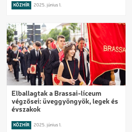
KÖZHÍR
2025. június 1.
Elballagtak a Brassai-líceum
végzősei: üveggyöngyök, legek és
évszakok
KÖZHÍR
2025. június 1.