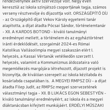
rendezvénynek aktív szervezője volt. Négy éven
keresztül az iskola színjátszó csoportjának tagja, számos
verseny résztvevője és díjazottja volt. ORSZÁGÉPÍTŐ DÍJ
- az Országépítő díjat Vekov Károly egyetemi tanár
alapította, a díjat átadta Pócsai Sándor, történelemtanár
- XII. A KARDOS BOTOND - kiváló tanulmányi
eredményei mellett, a történelem és az egyháztörténet
iránti érdeklődését, szorgalmát 2024-es Római
Katolikus Vallásolimpia megyei szakaszán elért I.
helyezés, a Kassai Vértanúk vetélkedőn szerzett I.
helyezés, valamint a Kommunizmus áldozataira való
megemlékezés margójára létrehozott, díjazott projekt is
bizonyítja, de kiválóan szerepelt az iskola kézilabda és
kosárlabda csapatában is. A MEGYEI RMPSZ DÍJ - a díjat
átadta Filep Judit, az RMPSz megyei szervezetének
választmányi tagja - XII. B LUKÁCS EGON SEBESTYÉN -
kiváló tanulmányi eredményéért, az iskola és a megyei
diáktanácsban kifejtett munkájáért. ERDÉLYI MŰSZAKI