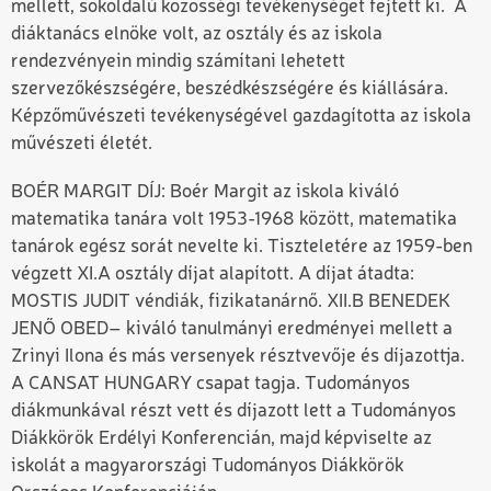
mellett, sokoldalú közösségi tevékenységet fejtett ki. A
diáktanács elnöke volt, az osztály és az iskola
rendezvényein mindig számítani lehetett
szervezőkészségére, beszédkészségére és kiállására.
Képzőművészeti tevékenységével gazdagította az iskola
művészeti életét.
BOÉR MARGIT DÍJ: Boér Margit az iskola kiváló
matematika tanára volt 1953-1968 között, matematika
tanárok egész sorát nevelte ki. Tiszteletére az 1959-ben
végzett XI.A osztály díjat alapított. A díjat átadta:
MOSTIS JUDIT véndiák, fizikatanárnő. XII.B BENEDEK
JENŐ OBED– kiváló tanulmányi eredményei mellett a
Zrinyi Ilona és más versenyek résztvevője és díjazottja.
A CANSAT HUNGARY csapat tagja. Tudományos
diákmunkával részt vett és díjazott lett a Tudományos
Diákkörök Erdélyi Konferencián, majd képviselte az
iskolát a magyarországi Tudományos Diákkörök