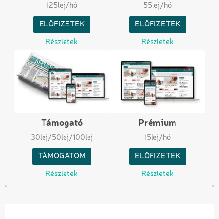
125
lej/hó
55
lej/hó
ELŐFIZETEK
ELŐFIZETEK
Részletek
Részletek
Támogató
Prémium
30
lej
/50
lej
/100
lej
15
lej/hó
TÁMOGATOM
ELŐFIZETEK
Részletek
Részletek