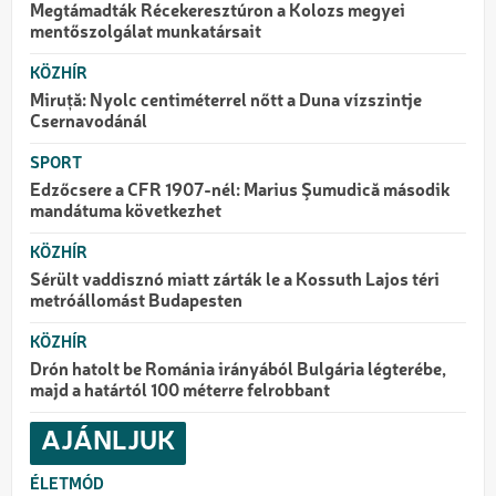
Megtámadták Récekeresztúron a Kolozs megyei
mentőszolgálat munkatársait
KÖZHÍR
Miruță: Nyolc centiméterrel nőtt a Duna vízszintje
Csernavodánál
SPORT
Edzőcsere a CFR 1907-nél: Marius Şumudică második
mandátuma következhet
KÖZHÍR
Sérült vaddisznó miatt zárták le a Kossuth Lajos téri
metróállomást Budapesten
KÖZHÍR
Drón hatolt be Románia irányából Bulgária légterébe,
majd a határtól 100 méterre felrobbant
AJÁNLJUK
ÉLETMÓD