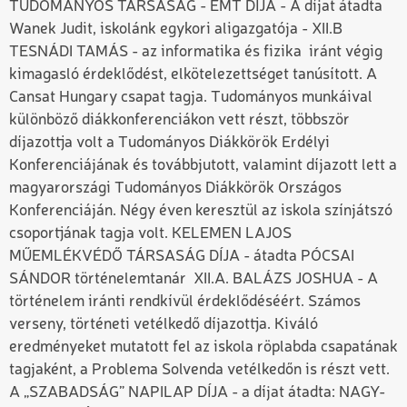
TUDOMÁNYOS TÁRSASÁG - EMT DÍJA - A díjat átadta
Wanek Judit, iskolánk egykori aligazgatója - XII.B
TESNÁDI TAMÁS - az informatika és fizika iránt végig
kimagasló érdeklődést, elkötelezettséget tanúsított. A
Cansat Hungary csapat tagja. Tudományos munkáival
különböző diákkonferenciákon vett részt, többször
díjazottja volt a Tudományos Diákkörök Erdélyi
Konferenciájának és továbbjutott, valamint díjazott lett a
magyarországi Tudományos Diákkörök Országos
Konferenciáján. Négy éven keresztül az iskola színjátszó
csoportjának tagja volt. KELEMEN LAJOS
MŰEMLÉKVÉDŐ TÁRSASÁG DÍJA - átadta PÓCSAI
SÁNDOR történelemtanár XII.A. BALÁZS JOSHUA - A
történelem iránti rendkívül érdeklődéséért. Számos
verseny, történeti vetélkedő díjazottja. Kiváló
eredményeket mutatott fel az iskola röplabda csapatának
tagjaként, a Problema Solvenda vetélkedőn is részt vett.
A „SZABADSÁG” NAPILAP DÍJA - a díjat átadta: NAGY-