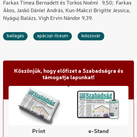
Farkas Timea Bernadett és Torkos Noémi 9,50; Farkas
Ákos, Jaskó Dániel András, Kun-Makczi Brigitte Jessica,
Nyáguj Balázs, Vigh Ervin Nándor 9,39.
ballagás
apáczai-líceum
kolozsvár
Köszönjük, hogy előfizet a Szabadságra és
támogatja lapunkat!
Print
e-Stand