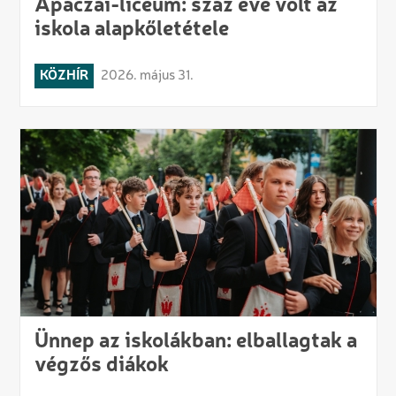
Apáczai-líceum: száz éve volt az
iskola alapkőletétele
KÖZHÍR
2026. május 31.
Ünnep az iskolákban: elballagtak a
végzős diákok