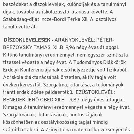
beszédeket a díszoklevelek, különdíjak és a tanulmányi
díjak, továbbá az iskolazászló átadása követte. A
Szabadság-díjat Incze-Bordi Terka XII. A. osztályos
tanuló vette át.
DÍSZOKLEVELESEK -
ARANYOKLEVÉL: PÉTER-
BREZOVSKY TAMÁS XII.B 9,96 négy éves átlaggal.
Kitűnő tanulmányi eredménnyel, nem egyszer színtiszta
tízessel végezte a négy évet. A Tudományos Diákkörök
Erdélyi Konferenciájának első helyezettje volt fizikából.
Az iskola diáktanácsának önzetlen, aktív tagja volt
éveken keresztül. Szorgalma, kitartása, a tudományok
iránti érdeklődése példaértékű. EZÜSTOKLEVÉL:
BENEDEK JENŐ OBED XII.B 9,87 négy éves átlaggal.
Kimagasló tanulmányi eredménnyel végezte a négy évet.
Szorgalmának, kitartásának, pontosságának
köszönhetően az osztályközösség tagjai mindig
számíthattak rá. A Zrinyi Ilona matematika versenyen és