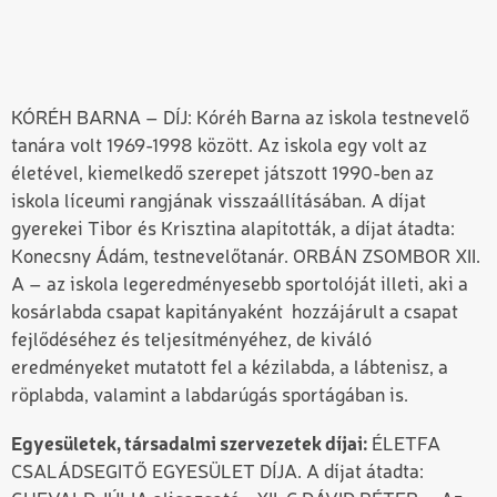
KÓRÉH BARNA – DÍJ: Kóréh Barna az iskola testnevelő
tanára volt 1969-1998 között. Az iskola egy volt az
életével, kiemelkedő szerepet játszott 1990-ben az
iskola líceumi rangjának visszaállításában. A díjat
gyerekei Tibor és Krisztina alapították, a díjat átadta:
Konecsny Ádám, testnevelőtanár. ORBÁN ZSOMBOR XII.
A – az iskola legeredményesebb sportolóját illeti, aki a
kosárlabda csapat kapitányaként hozzájárult a csapat
fejlődéséhez és teljesítményéhez, de kiváló
eredményeket mutatott fel a kézilabda, a lábtenisz, a
röplabda, valamint a labdarúgás sportágában is.
Egyesületek, társadalmi szervezetek díjai:
ÉLETFA
CSALÁDSEGITŐ EGYESÜLET DÍJA. A díjat átadta: