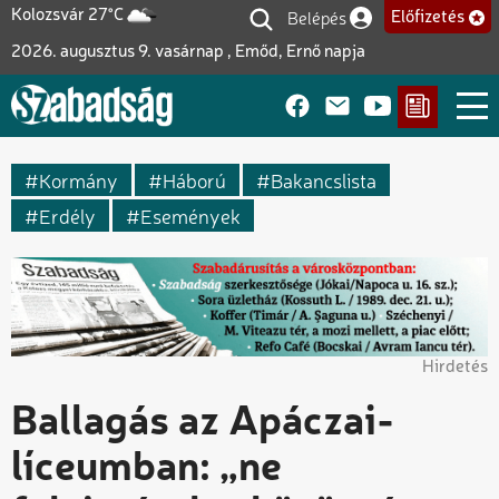
Ugrás
Belépés
Kolozsvár 27°C
Előfizetés
Felhasználói fiók me
a
2026. augusztus 9. vasárnap , Emőd, Ernő napja
tartalomra
Kormány
Háború
Bakancslista
Erdély
Események
Hirdetés
Ballagás az Apáczai-
líceumban: „ne