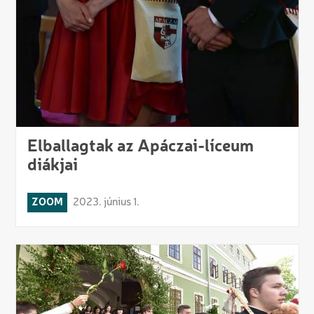
Elballagtak az Apáczai-líceum
diákjai
ZOOM
2023. június 1.