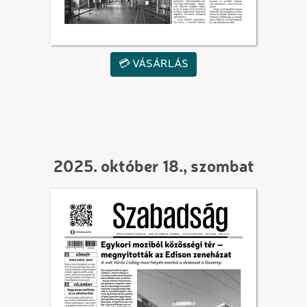
💳 VÁSÁRLÁS
2025. október 18., szombat