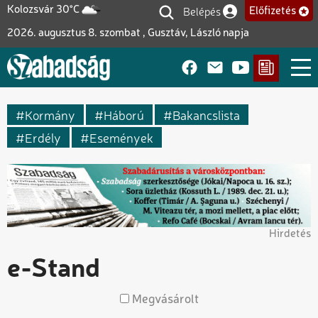
Ugrás
Belépés
Kolozsvár 30°C
Előfizetés
Felhasználói fiók me
a
2026. augusztus 8. szombat , Gusztáv, László napja
tartalomra
Kormány
Háború
Bakancslista
Erdély
Események
Hirdetés
e-Stand
Megvásárolt