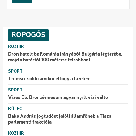
ROPOGÓS
KÖZHÍR
Drón hatolt be Románia irányából Bulgária légterébe,
majd a határtól 100 méterre felrobbant
SPORT
Tromsö-sokk: amikor elfogy a türelem
SPORT
Vizes Eb: Bronzérmes a magyar nyílt vízi váltó
KÜLPOL
Baka András jogtudóst jelöli államfőnek a Tisza
parlamenti frakciója
KÖZHÍR