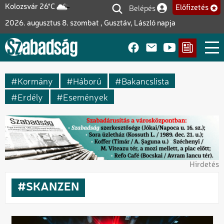
Ugrás
Belépés
Kolozsvár 26°C
Előfizetés
Felhasználói fiók me
a
2026. augusztus 8. szombat , Gusztáv, László napja
tartalomra
Kormány
Háború
Bakancslista
Erdély
Események
Hirdetés
SKANZEN