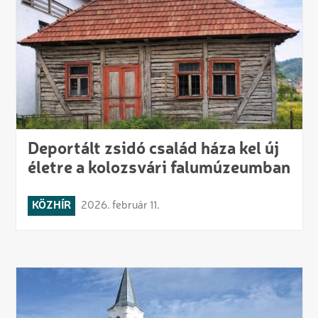
Deportált zsidó család háza kel új
életre a kolozsvári falumúzeumban
KÖZHÍR
2026. február 11.