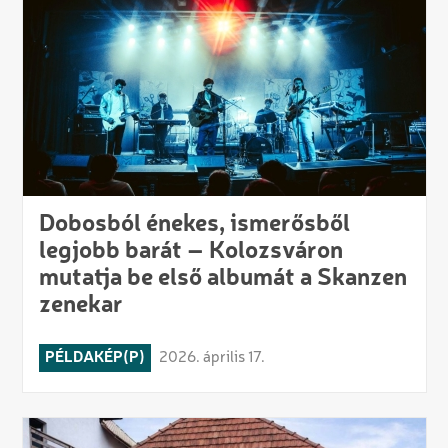
Dobosból énekes, ismerősből
legjobb barát – Kolozsváron
mutatja be első albumát a Skanzen
zenekar
PÉLDAKÉP(P)
2026. április 17.