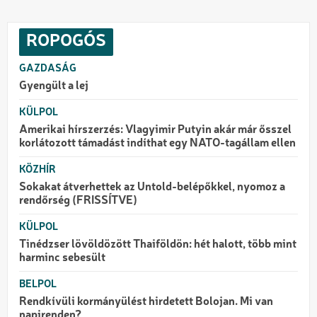
ROPOGÓS
GAZDASÁG
Gyengült a lej
KÜLPOL
Amerikai hírszerzés: Vlagyimir Putyin akár már ősszel
korlátozott támadást indíthat egy NATO-tagállam ellen
KÖZHÍR
Sokakat átverhettek az Untold-belépőkkel, nyomoz a
rendőrség (FRISSÍTVE)
KÜLPOL
Tinédzser lövöldözött Thaiföldön: hét halott, több mint
harminc sebesült
BELPOL
Rendkívüli kormányülést hirdetett Bolojan. Mi van
napirenden?