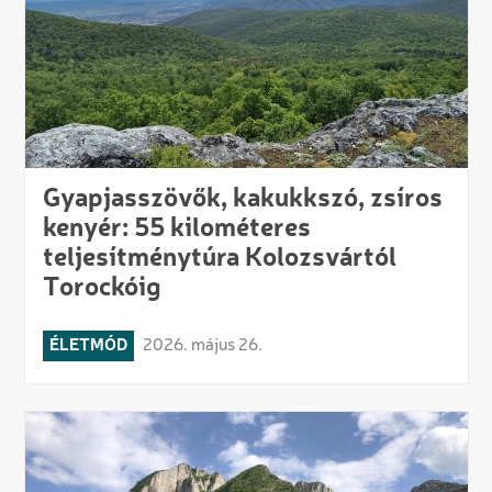
Gyapjasszövők, kakukkszó, zsíros
kenyér: 55 kilométeres
teljesítménytúra Kolozsvártól
Torockóig
ÉLETMÓD
2026. május 26.