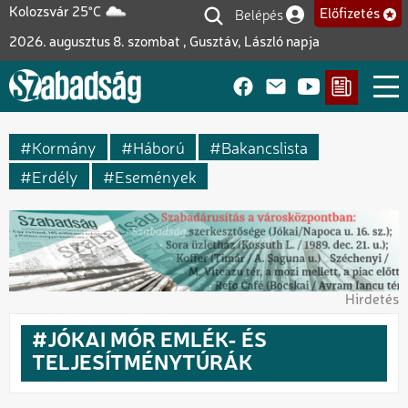
Ugrás
Belépés
Kolozsvár 25°C
Előfizetés
Felhasználói fiók me
a
2026. augusztus 8. szombat , Gusztáv, László napja
tartalomra
Kormány
Háború
Bakancslista
Erdély
Események
Hirdetés
JÓKAI MÓR EMLÉK- ÉS
TELJESÍTMÉNYTÚRÁK