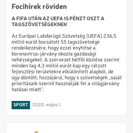
Focihírek röviden
A FIFA UTÁN AZ UEFA IS PÉNZT OSZT A
TAGSZÖVETSÉGEKNEK
Az Európai Labdarúgó Szövetség (UEFA) 236,5
millió eurót bocsátott 55 tagszövetsége
rendelkezésére, hogy ezzel enyhítse a
koronavírus-járvány okozta gazdasági
nehézségeket. A szervezet hétfői közlése szerint
minden tag 4,3 millió eurót kap egy célzott
fejlesztési területekre elkülönített alapból, de
úgy döntött, hozzájárul, hogy s szövetségek „saját
prioritásaik szerint használják fel a világjárvány
hatásai miatt”.
SPORT
2020. május 1.