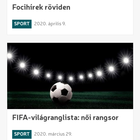
Focihírek röviden
SPORT
2020. április 9.
FIFA-világranglista: női rangsor
SPORT
2020. március 29.