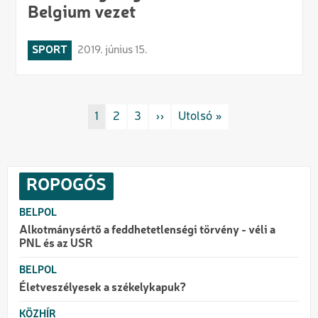
Belgium vezet
SPORT
2019. június 15.
Oldalszámozás
Rovat/cimke
1
Rovat/cimke
2
Rovat/cimke
3
Következő oldal
››
Utolsó oldal
Utolsó »
ROPOGÓS
BELPOL
Alkotmánysértő a feddhetetlenségi törvény - véli a
PNL és az USR
BELPOL
Életveszélyesek a székelykapuk?
KÖZHÍR