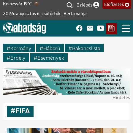
Ugrás
Belépés
Kolozsvár 19°C
Előfizetés
Felhasználói fiók me
a
2026. augusztus 6. csütörtök , Berta napja
tartalomra
Kormány
Háború
Bakancslista
Erdély
Események
Hirdetés
FIFA