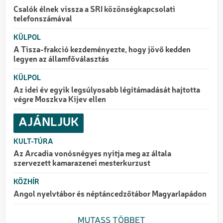
Csalók élnek vissza a SRI közönségkapcsolati
telefonszámával
KÜLPOL
A Tisza-frakció kezdeményezte, hogy jövő kedden
legyen az államfőválasztás
KÜLPOL
Az idei év egyik legsúlyosabb légitámadását hajtotta
végre Moszkva Kijev ellen
AJÁNLJUK
KULT-TÚRA
Az Arcadia vonósnégyes nyitja meg az általa
szervezett kamarazenei mesterkurzust
KÖZHÍR
Angol nyelvtábor és néptáncedzőtábor Magyarlapádon
MUTASS TÖBBET