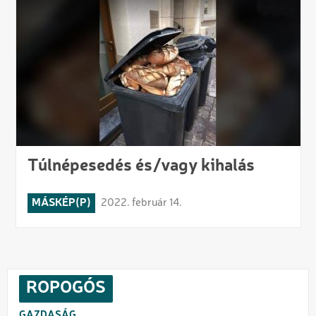
Túlnépesedés és/vagy kihalás
MÁSKÉP(P)
2022. február 14.
ROPOGÓS
GAZDASÁG