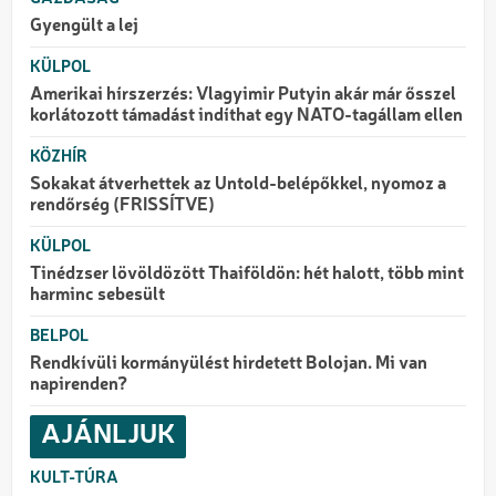
Gyengült a lej
KÜLPOL
Amerikai hírszerzés: Vlagyimir Putyin akár már ősszel
korlátozott támadást indíthat egy NATO-tagállam ellen
KÖZHÍR
Sokakat átverhettek az Untold-belépőkkel, nyomoz a
rendőrség (FRISSÍTVE)
KÜLPOL
Tinédzser lövöldözött Thaiföldön: hét halott, több mint
harminc sebesült
BELPOL
Rendkívüli kormányülést hirdetett Bolojan. Mi van
napirenden?
AJÁNLJUK
KULT-TÚRA