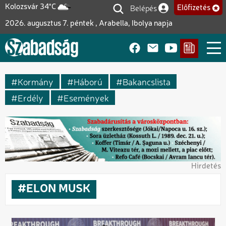
Ugrás
Belépés
Kolozsvár 34°C
Előfizetés
Felhasználói fiók me
a
2026. augusztus 7. péntek , Arabella, Ibolya napja
tartalomra
Kormány
Háború
Bakancslista
Erdély
Események
Hirdetés
ELON MUSK