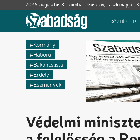
Ugrás
2026. augusztus 8. szombat , Gusztáv, László napja
K
a
tartalomra
Fő
KÖZHÍR
BE
navigáció
Kormány
Háború
Bakancslista
Erdély
Események
Védelmi miniszte