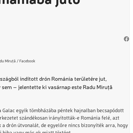
omániába jutó
du Miruță / Facebook
szágból indított drón Románia területére jut,
gy sem – jelentette ki vasárnap este Radu Miruță
 a Galac egyik tömbházába péntek hajnalban becsapódott
erkezetet szándékosan irányították-e Románia felé, azt
 a drón útvonalát, de egyelőre nincs bizonyíték arra, hogy