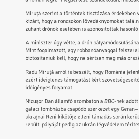
a román légtér megsértése szándékosan, műszaki
Miruță szerint a történtek tisztázása érdekében v
kizárt, hogy a roncsokon lövedéknyomokat találn
zuhant drónok esetében is azonosítottak hasonl
A miniszter úgy vélte, a drón pályamódosulásána
Mint fogalmazott, egy robbanóanyaggal felszerelt 
biztosítaniuk kell, hogy ne sértsen meg más orsz
Radu Miruță arról is beszélt, hogy Románia jele
ezért ideiglenes támogatást kért szövetségeseitő
időigényes folyamat.
Nicușor Dan államfő szombaton a
BBC
-nek adott 
galaci tömbházba csapódó szerkezet egy Geran–2 
ukrajnai Reni kikötője elleni támadás során kerül
repült, pályáját pedig az ukrán légvédelem térítet