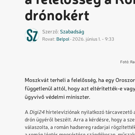
a felelősség a R
drónokért
Szerző
Szabadság
Rovat
Belpol
2026. június 1. - 9:33
Fotó: Ra
Moszkvát terheli a felelősség, ha egy Oroszor
függetlenül attól, hogy azt eltérítették-e va
ügyvivő védelmi miniszter.
A
Digi24
hírtelevíziónak nyilatkozó tárcavezető
drón ügyéről beszélt. Arra a kérdésre, hogy a sz
válaszolta, a román hadsereg radarjai rögzítették