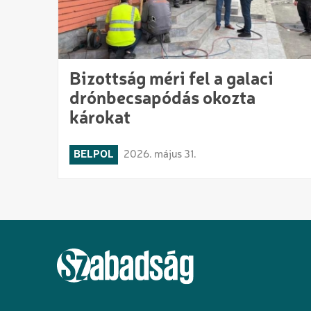
Bizottság méri fel a galaci
drónbecsapódás okozta
károkat
BELPOL
2026. május 31.