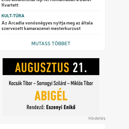
Első alkalommal lép fel Romániában a Danel
Kvartett
KULT-TÚRA
Az Arcadia vonósnégyes nyitja meg az általa
szervezett kamarazenei mesterkurzust
MUTASS TÖBBET
Hirdetés