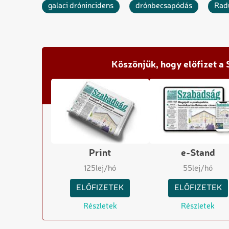
galaci drónincidens
drónbecsapódás
Rad
Köszönjük, hogy előfizet a
Print
e-Stand
125
lej/hó
55
lej/hó
ELŐFIZETEK
ELŐFIZETEK
Részletek
Részletek