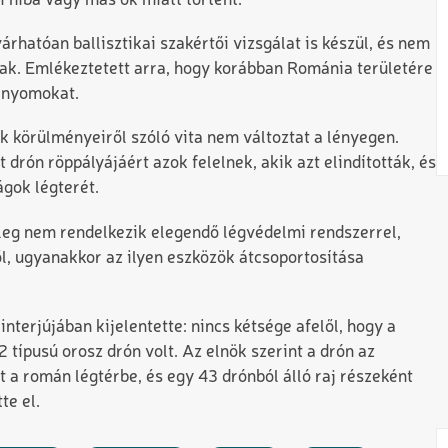
 hiba vagy más ok miatt történt.
árhatóan ballisztikai szakértői vizsgálat is készül, és nem
ak. Emlékeztetett arra, hogy korábban Románia területére
ó nyomokat.
k körülményeiről szóló vita nem változtat a lényegen.
drón röppályájáért azok felelnek, akik azt elindították, és
ágok légterét.
nleg nem rendelkezik elegendő légvédelmi rendszerrel,
l, ugyanakkor az ilyen eszközök átcsoportosítása
interjújában kijelentette: nincs kétsége afelől, hogy a
típusú orosz drón volt. Az elnök szerint a drón az
t a román légtérbe, és egy 43 drónból álló raj részeként
te el.