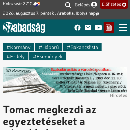
Ugrás
Belépés
Kolozsvár 27°C
Előfizetés
Felhasználói fiók me
a
2026. augusztus 7. péntek , Arabella, Ibolya napja
tartalomra
Kormány
Háború
Bakancslista
Erdély
Események
Hirdetés
Tomac megkezdi az
egyeztetéseket a