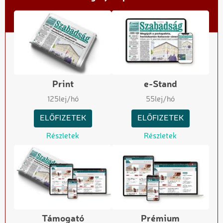
Print
e-Stand
125
lej/hó
55
lej/hó
ELŐFIZETEK
ELŐFIZETEK
Részletek
Részletek
Támogató
Prémium