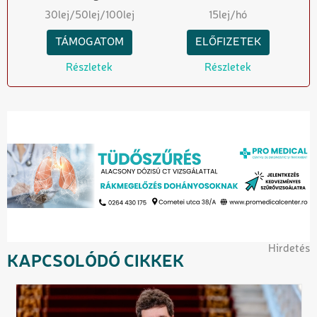
30
lej
/50
lej
/100
lej
15
lej/hó
TÁMOGATOM
ELŐFIZETEK
Részletek
Részletek
Hirdetés
KAPCSOLÓDÓ CIKKEK