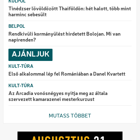
KÜLPOL
Tinédzser lövöldözött Thaiföldön: hét halott, több mint
harminc sebesült
BELPOL
Rendkívüli kormányülést hirdetett Bolojan. Mi van
napirenden?
AJÁNLJUK
KULT-TÚRA
Első alkalommal lép fel Romániában a Danel Kvartett
KULT-TÚRA
Az Arcadia vonósnégyes nyitja meg az általa
szervezett kamarazenei mesterkurzust
MUTASS TÖBBET