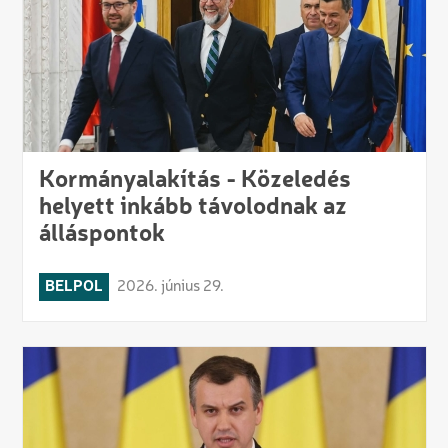
Kormányalakítás - Közeledés
helyett inkább távolodnak az
álláspontok
BELPOL
2026. június 29.