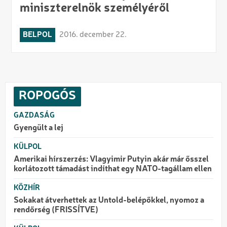
miniszterelnök személyéről
BELPOL
2016. december 22.
ROPOGÓS
GAZDASÁG
Gyengült a lej
KÜLPOL
Amerikai hírszerzés: Vlagyimir Putyin akár már ősszel
korlátozott támadást indíthat egy NATO-tagállam ellen
KÖZHÍR
Sokakat átverhettek az Untold-belépőkkel, nyomoz a
rendőrség (FRISSÍTVE)