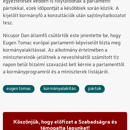
egyeztetések kedden is folytatódnak a parlamenti
pártokkal, ezek időpontját a későbbiek során közlik. A
kijelölt kormányfő a konzultációk után sajtónyilatkozatot
tesz.
Nicușor Dan államfő csütörtök este jelentette be, hogy
Eugen Tomac európai parlamenti képviselőt bízta meg
kormányalakítással. Az alkotmány értelmében a
miniszterelnök-jelöltnek a nevesítésétől számított tíz
napon belül bizalmi szavazást kell kérnie a parlamenttől
a kormányprogramról és a miniszterek listájáról.
eugen tomac
kormányalakítás
pártok
Köszönjük, hogy előfizet a Szabadságra és
támogatja lapunkat!