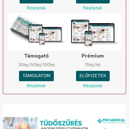
Részletek
Részletek
Támogató
Prémium
30
lej
/50
lej
/100
lej
15
lej/hó
TÁMOGATOM
ELŐFIZETEK
Részletek
Részletek