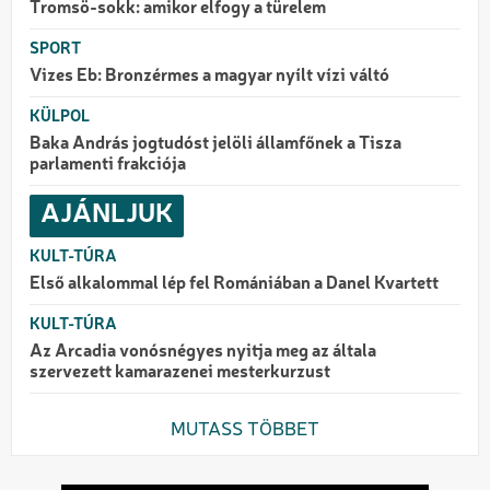
Tromsö-sokk: amikor elfogy a türelem
SPORT
Vizes Eb: Bronzérmes a magyar nyílt vízi váltó
KÜLPOL
Baka András jogtudóst jelöli államfőnek a Tisza
parlamenti frakciója
AJÁNLJUK
KULT-TÚRA
Első alkalommal lép fel Romániában a Danel Kvartett
KULT-TÚRA
Az Arcadia vonósnégyes nyitja meg az általa
szervezett kamarazenei mesterkurzust
MUTASS TÖBBET