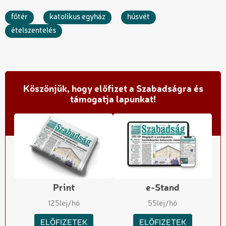
főtér
katolikus egyház
húsvét
ételszentelés
Köszönjük, hogy előfizet a Szabadságra és
támogatja lapunkat!
Print
e-Stand
125
lej/hó
55
lej/hó
ELŐFIZETEK
ELŐFIZETEK