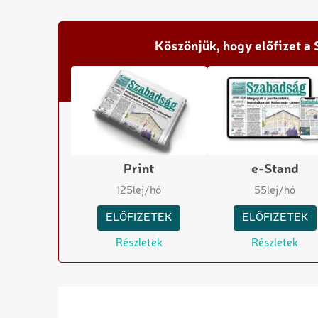
Köszönjük, hogy előfizet a
Print
e-Stand
125
lej/hó
55
lej/hó
ELŐFIZETEK
ELŐFIZETEK
Részletek
Részletek