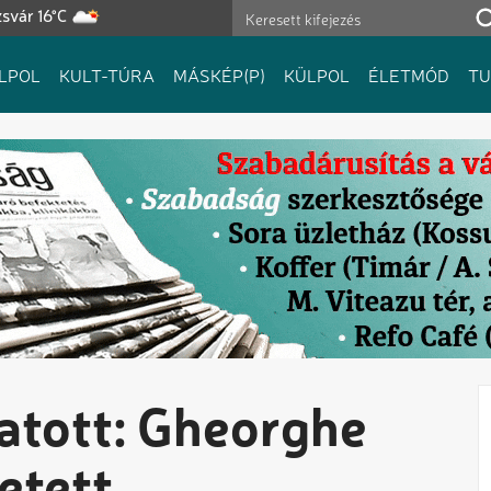
svár 16°C
LPOL
KULT-TÚRA
MÁSKÉP(P)
KÜLPOL
ÉLETMÓD
T
atott: Gheorghe