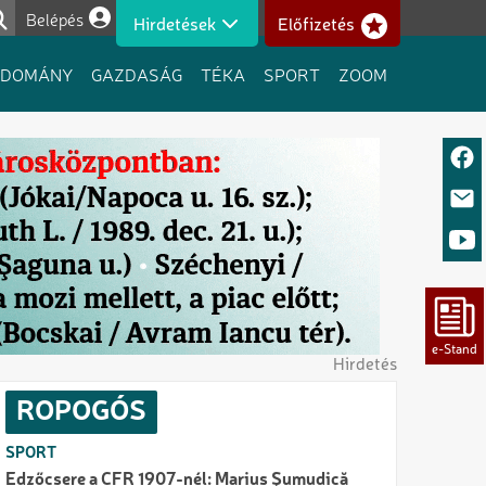
Belépés
Hirdetések
Előfizetés
Felhasználói fiók menüje
UDOMÁNY
GAZDASÁG
TÉKA
SPORT
ZOOM
Hirdetés
ROPOGÓS
SPORT
Edzőcsere a CFR 1907-nél: Marius Şumudică