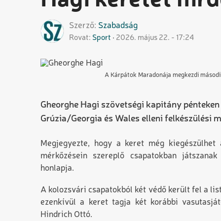
Hagi keretet hird
Szerző
Szabadság
Rovat
Sport
2026. május 22. - 17:24
A Kárpátok Maradonája megkezdi második
Gheorghe Hagi szövetségi kapitány pénteken be
Grúzia/Georgia és Wales elleni felkészülési 
Megjegyezte, hogy a keret még kiegészülhet a
mérkőzésein szereplő csapatokban játszana
honlapja.
A kolozsvári csapatokból két védő került fel a lis
ezenkívül a keret tagja két korábbi vasutasjá
Hindrich Ottó.