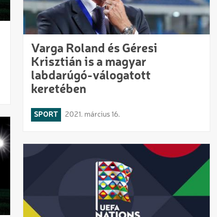
Varga Roland és Géresi
Krisztián is a magyar
labdarúgó-válogatott
keretében
SPORT
2021. március 16.