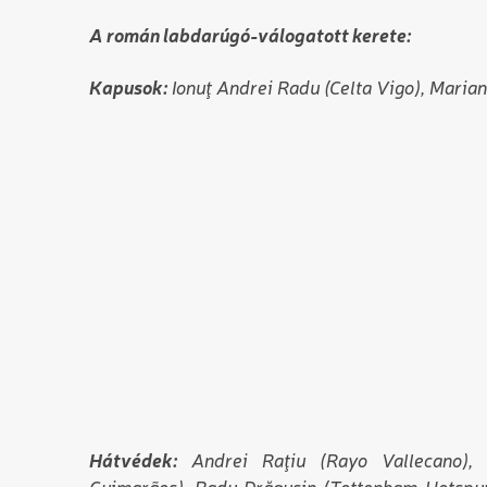
A román labdarúgó-válogatott kerete:
Kapusok:
Ionuţ Andrei Radu (Celta Vigo), Marian
Hátvédek:
Andrei Raţiu (Rayo Vallecano), D