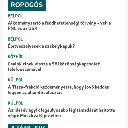
ROPOGÓS
BELPOL
Alkotmánysértő a feddhetetlenségi törvény - véli a
PNL és az USR
BELPOL
Életveszélyesek a székelykapuk?
KÖZHÍR
Csalók élnek vissza a SRI közönségkapcsolati
telefonszámával
KÜLPOL
A Tisza-frakció kezdeményezte, hogy jövő kedden
legyen az államfőválasztás
KÜLPOL
Az idei év egyik legsúlyosabb légitámadását hajtotta
végre Moszkva Kijev ellen