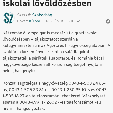
iskolai lövöldözésben
Szerző
Szabadság
Rovat
Külpol
2025. június 11. - 10:52
Két román állampolgár is megsérült a grazi iskolai
lövöldözésben – tájékoztatott szerdán a
külügyminisztérium az Agerpres hírügynökség alapján.
A
szaktárca közleménye szerint a családtagokat
tájékoztatták a sérültek állapotáról, és Románia bécsi
nagykövetsége készen áll konzuli segítséget nyújtani
nekik, ha igénylik.
Konzuli segítséget a nagykövetség 0043-1-503 24 65-
ös, 0043-1-505 23 81-es, 0043-1-230 95 10-s és 0043-
1-505 16 27-es telefonszámán lehet kérni. Vészhelyzet
esetén a 0043-699 117 26027-es telefonszámot kell
hívni – hangsúlyozták.