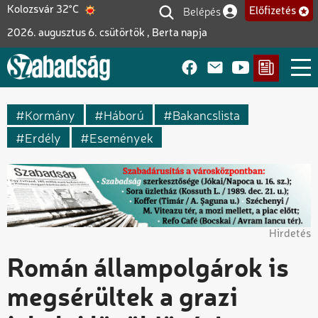
Ugrás
Belépés
Kolozsvár 32°C
Előfizetés
Felhasználói fiók me
a
2026. augusztus 6. csütörtök , Berta napja
tartalomra
Kormány
Háború
Bakancslista
Erdély
Események
Hirdetés
Román állampolgárok is
megsérültek a grazi