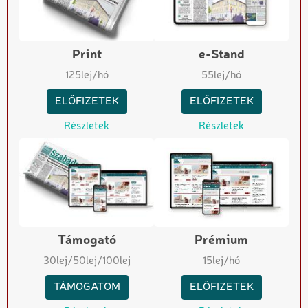
Print
e-Stand
125
lej/hó
55
lej/hó
ELŐFIZETEK
ELŐFIZETEK
Részletek
Részletek
Támogató
Prémium
30
lej
/50
lej
/100
lej
15
lej/hó
TÁMOGATOM
ELŐFIZETEK