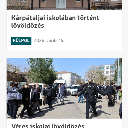
Kárpátaljai iskolában történt
lövöldözés
KÜLPOL
2026. április 16.
Véres iskolai lövöldözés