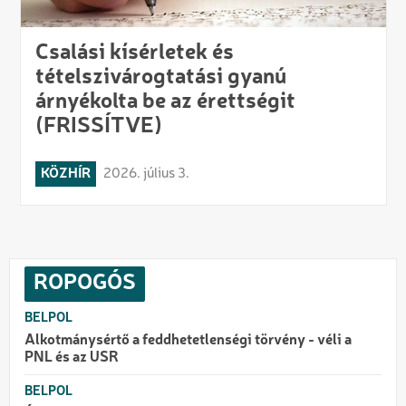
Csalási kísérletek és
tételszivárogtatási gyanú
árnyékolta be az érettségit
(FRISSÍTVE)
KÖZHÍR
2026. július 3.
ROPOGÓS
BELPOL
Alkotmánysértő a feddhetetlenségi törvény - véli a
PNL és az USR
BELPOL