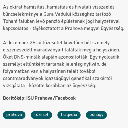
Az okirat hamisítás, hamisítás és hivatali visszaélés
bűncselekménye a Gura Vadului községhez tartozó
Tohani faluban levő panzió épületének jogi helyzetével
kapcsolatos - tájékoztatott a Prahova megyei ügyészség.
A december 26-ai tűzesetet követően hét személy
elszenesedett maradványait találták meg a helyszínen.
Őket DNS-minták alapján azonosították. Egy nyolcadik
személyt eltűntként tartanak jelenleg nyilván, de
folyamatban van a helyszínen talált további
csontmaradványok igazságügyi genetikai szakértői
vizsgálata - közölte korábban az ügyészség.
Borítókép: ISU Prahova/Facebook
prahova
tűzeset
tragédia
bűnügy