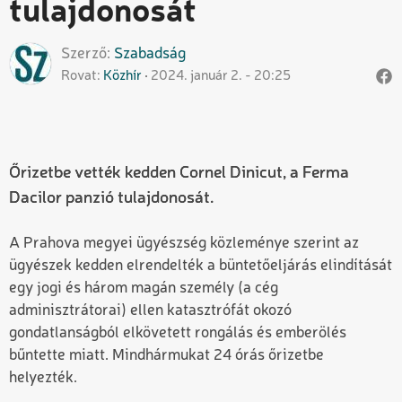
tulajdonosát
Szerző
Szabadság
Rovat
Közhír
2024. január 2. - 20:25
Őrizetbe vették kedden Cornel Dinicut, a Ferma
Dacilor panzió tulajdonosát.
A Prahova megyei ügyészség közleménye szerint az
ügyészek kedden elrendelték a büntetőeljárás elindítását
egy jogi és három magán személy (a cég
adminisztrátorai) ellen katasztrófát okozó
gondatlanságból elkövetett rongálás és emberölés
bűntette miatt. Mindhármukat 24 órás őrizetbe
helyezték.