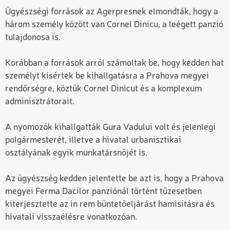
Ügyészségi források az Agerpresnek elmondták, hogy a
három személy között van Cornel Dinicu, a leégett panzió
tulajdonosa is.
Korábban a források arról számoltak be, hogy kedden hat
személyt kísértek be kihallgatásra a Prahova megyei
rendőrségre, köztük Cornel Dinicut és a komplexum
adminisztrátorait.
A nyomozók kihallgatták Gura Vadului volt és jelenlegi
polgármesterét, illetve a hivatal urbanisztikai
osztályának egyik munkatársnőjét is.
Az ügyészség kedden jelentette be azt is, hogy a Prahova
megyei Ferma Dacilor panziónál történt tűzesetben
kiterjesztette az in rem büntetőeljárást hamisításra és
hivatali visszaélésre vonatkozóan.