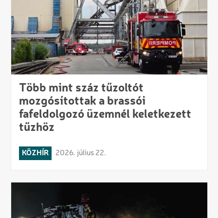
Több mint száz tűzoltót
mozgósítottak a brassói
fafeldolgozó üzemnél keletkezett
tűzhöz
KÖZHÍR
2026. július 22.