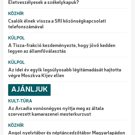
Életveszélyesek a székelykapuk?
KÖZHÍR
Csalók élnek vissza a SRI közönségkapcsolati
telefonszámával
KÜLPOL
A Tisza-frakció kezdeményezte, hogy jövő kedden
legyen az államfőválasztás
KÜLPOL
Az idei év egyik legsúlyosabb légitámadását hajtotta
végre Moszkva Kijev ellen
AJÁNLJUK
KULT-TÚRA
Az Arcadia vonósnégyes nyitja meg az általa
szervezett kamarazenei mesterkurzust
KÖZHÍR
Angol nyelvtábor és néptáncedzőtábor Magyarlapádon