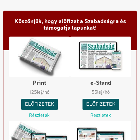
Köszönjük, hogy előfizet a Szabadságra és
támogatja lapunkat!
Print
e-Stand
125
lej/hó
55
lej/hó
ELŐFIZETEK
ELŐFIZETEK
Részletek
Részletek