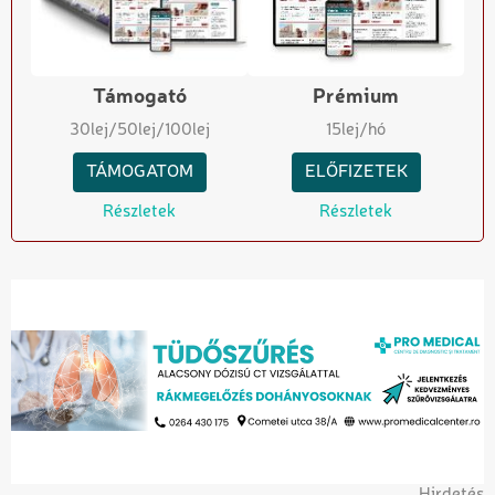
Támogató
Prémium
30
lej
/50
lej
/100
lej
15
lej/hó
TÁMOGATOM
ELŐFIZETEK
Részletek
Részletek
Hirdetés