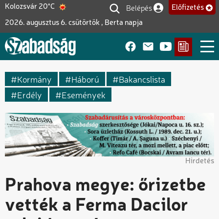
Ugrás
Belépés
Kolozsvár 20°C
Előfizetés
Felhasználói fiók me
a
2026. augusztus 6. csütörtök , Berta napja
tartalomra
Kormány
Háború
Bakancslista
Erdély
Események
Hirdetés
Prahova megye: őrizetbe
vették a Ferma Dacilor