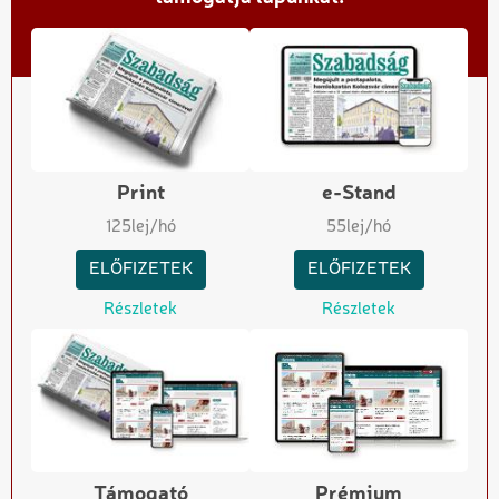
Print
e-Stand
125
lej/hó
55
lej/hó
ELŐFIZETEK
ELŐFIZETEK
Részletek
Részletek
Támogató
Prémium