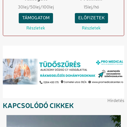
30
lej
/50
lej
/100
lej
15
lej/hó
TÁMOGATOM
ELŐFIZETEK
Részletek
Részletek
Hirdetés
KAPCSOLÓDÓ CIKKEK