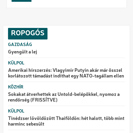
ROPOGÓS
GAZDASÁG
Gyengült a lej
KÜLPOL
Amerikai hírszerzés: Vlagyimir Putyin akár már ősszel
korlátozott támadást indíthat egy NATO-tagállam ellen
KÖZHÍR
Sokakat átverhettek az Untold-belépőkkel, nyomoz a
rendőrség (FRISSÍTVE)
KÜLPOL
Tinédzser lövöldözött Thaiföldön: hét halott, több mint
harminc sebesült