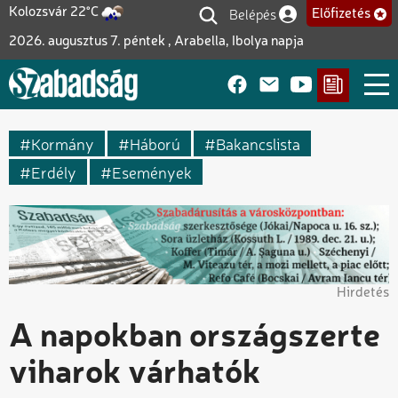
Ugrás
Belépés
Kolozsvár 22°C
Előfizetés
Felhasználói fiók me
a
2026. augusztus 7. péntek , Arabella, Ibolya napja
tartalomra
Kormány
Háború
Bakancslista
Erdély
Események
Hirdetés
A napokban országszerte
viharok várhatók