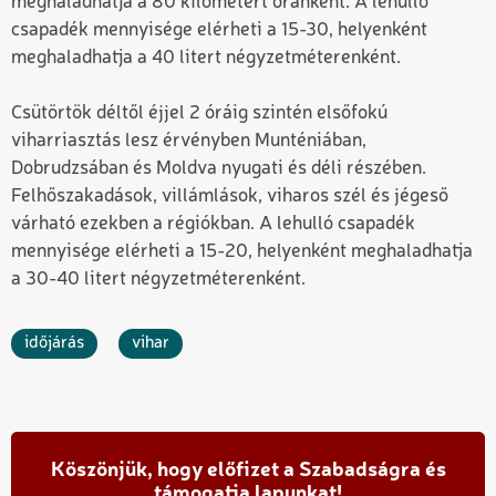
meghaladhatja a 80 kilométert óránként. A lehulló
csapadék mennyisége elérheti a 15-30, helyenként
meghaladhatja a 40 litert négyzetméterenként.
Csütörtök déltől éjjel 2 óráig szintén elsőfokú
viharriasztás lesz érvényben Munténiában,
Dobrudzsában és Moldva nyugati és déli részében.
Felhőszakadások, villámlások, viharos szél és jégeső
várható ezekben a régiókban. A lehulló csapadék
mennyisége elérheti a 15-20, helyenként meghaladhatja
a 30-40 litert négyzetméterenként.
időjárás
vihar
Köszönjük, hogy előfizet a Szabadságra és
támogatja lapunkat!