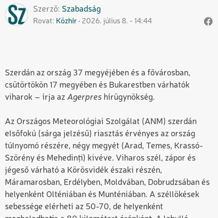
Szerző
Szabadság
Rovat
Közhír
2026. július 8. - 14:44
Szerdán az ország 37 megyéjében és a fővárosban,
csütörtökön 17 megyében és Bukarestben várhatók
viharok – írja az
Agerpres
hírügynökség.
Az Országos Meteorológiai Szolgálat (ANM) szerdán
elsőfokú (sárga jelzésű) riasztás érvényes az ország
túlnyomó részére, négy megyét (Arad, Temes, Krassó-
Szörény és Mehedinți) kivéve. Viharos szél, zápor és
jégeső várható a Körösvidék északi részén,
Máramarosban, Erdélyben, Moldvában, Dobrudzsában és
helyenként Olténiában és Munténiában. A széllökések
sebessége elérheti az 50-70, de helyenként