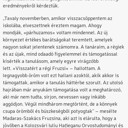
eredményekről kérdeztük.
„Tavaly novemberben, amikor visszacsöppentem az
iskolába, elveszettnek éreztem magam. Ahogy
mondják, »párhuzamos« voltam mindennel. Az új
környezet értékes barátságokat teremtett, amelyek
nagyon sokat jelentenek számomra. A tanáraim, a régiek
és az újak, mind odaadó figyelemmel és támogatással
kísérték a tanulásom, amely egyre virágzóbb
lett. »Visszatért a régi Fruzsi« – hallottam. A
legnagyobb öröm volt ezt hallani azoktól, akik akkor is
támogattak, amikor a tanulás háttérbe szorult. Az utolsó
hajrában már anyukám támogatása volt a meghatározó,
aki már nem tudta, sírjon, nevessen vagy inkább
aggódjon. Végül mindhárom megtörtént, de a könnyek
csupa örömből és büszkeségből potyogtak” – mesélte
Madaras-Szakács Fruzsina, aki azt is elárulta, hogy a
jövőben a Kolozsvári Iuliu Hațieganu Orvostudományi és