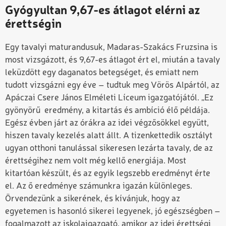
Gyógyultan 9,67-es átlagot elérni az
érettségin
Egy tavalyi maturandusuk, Madaras-Szakács Fruzsina is
most vizsgázott, és 9,67-es átlagot ért el, miután a tavaly
leküzdött egy daganatos betegséget, és emiatt nem
tudott vizsgázni egy éve – tudtuk meg Vörös Alpártól, az
Apáczai Csere János Elméleti Líceum igazgatójától. „Ez
gyönyörű eredmény, a kitartás és ambíció élő példája.
Egész évben járt az órákra az idei végzősökkel együtt,
hiszen tavaly kezelés alatt állt. A tizenkettedik osztályt
ugyan otthoni tanulással sikeresen lezárta tavaly, de az
érettségihez nem volt még kellő energiája. Most
kitartóan készült, és az egyik legszebb eredményt érte
el. Az ő eredménye számunkra igazán különleges.
Örvendezünk a sikerének, és kívánjuk, hogy az
egyetemen is hasonló sikerei legyenek, jó egészségben –
fogalmazott az iskolaigazgató, amikor az idei érettségi