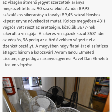
az vizsgán átmenő jegyet szerzettek aránya
megközelítette az 90 százalékot. Az idei 89,93
százalékos sikerarány a tavalyi 89,45 százalékoshoz
képest enyhe növekedést mutat. Kolozs megyében 4311
végzős vett részt az érettségin, közülük 3677-nek
sikerült a vizsgája. A sikeres vizsgázók közül 3581 idei
az végzős, 96 pedig az előző években végezte el a
tizenkét osztályt. A megyében négy fiatal ért el színtízes
átlagot: három a kolozsvári Avram Iancu Elméleti
Líceum, egy pedig az aranyosgyéresi Pavel Dan Elméleti
Líceum végzőse.