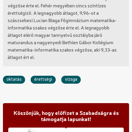
végzőse érte el. Fehér megyében sincs színtízes
érettségiző. A legnagyobb átlagot, 9,96-ot a
szászsebesi Lucian Blaga Főgimnázium matematika-
informatika szakos végzőse érte el. A legnagyobb
átlagot elérő magyar tannyelvű osztályba járó
maturandus a nagyenyedi Bethlen Gábor Kollégium
matematika-informatika szakos végzőse, aki 9,33-as
átlagot ért el.
oktatás
érettségi
vizsga
Köszönjük, hogy előfizet a Szabadságra és
támogatja lapunkat!