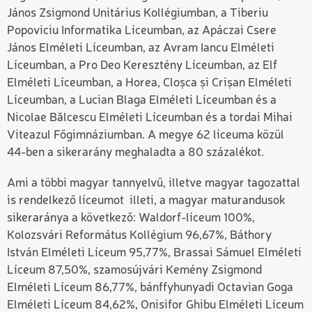
János Zsigmond Unitárius Kollégiumban, a Tiberiu
Popoviciu Informatika Líceumban, az Apáczai Csere
János Elméleti Líceumban, az Avram Iancu Elméleti
Líceumban, a Pro Deo Keresztény Líceumban, az Elf
Elméleti Líceumban, a Horea, Cloșca și Crișan Elméleti
Líceumban, a Lucian Blaga Elméleti Líceumban és a
Nicolae Bălcescu Elméleti Líceumban és a tordai Mihai
Viteazul Főgimnáziumban. A megye 62 líceuma közül
44-ben a sikerarány meghaladta a 80 százalékot.
Ami a többi magyar tannyelvű, illetve magyar tagozattal
is rendelkező líceumot illeti, a magyar maturandusok
sikeraránya a következő: Waldorf-líceum 100%,
Kolozsvári Református Kollégium 96,67%, Báthory
István Elméleti Líceum 95,77%, Brassai Sámuel Elméleti
Líceum 87,50%, szamosújvári Kemény Zsigmond
Elméleti Líceum 86,77%, bánffyhunyadi Octavian Goga
Elméleti Líceum 84,62%, Onisifor Ghibu Elméleti Líceum