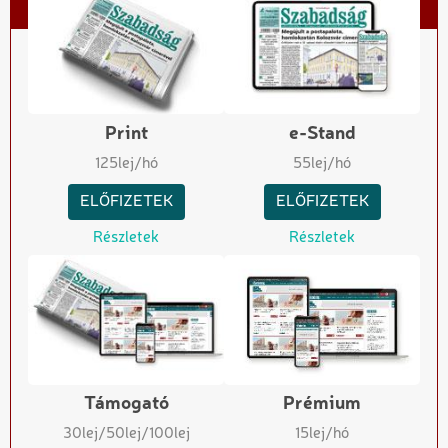
Print
e-Stand
125
lej/hó
55
lej/hó
ELŐFIZETEK
ELŐFIZETEK
Részletek
Részletek
Támogató
Prémium
30
lej
/50
lej
/100
lej
15
lej/hó