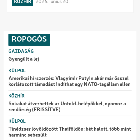
KÖZHÍR
2026. június 20.
ROPOGÓS
GAZDASÁG
Gyengült a lej
KÜLPOL
Amerikai hírszerzés: Vlagyimir Putyin akár már ősszel
korlátozott támadást indíthat egy NATO-tagállam ellen
KÖZHÍR
Sokakat átverhettek az Untold-belépőkkel, nyomoz a
rendőrség (FRISSÍTVE)
KÜLPOL
Tinédzser lövöldözött Thaiföldön: hét halott, több mint
harminc sebesült