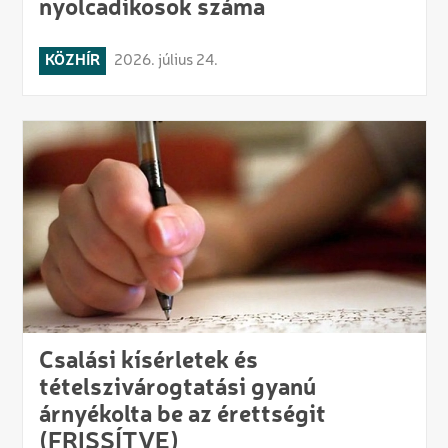
nyolcadikosok száma
KÖZHÍR
2026. július 24.
Csalási kísérletek és
tételszivárogtatási gyanú
árnyékolta be az érettségit
(FRISSÍTVE)