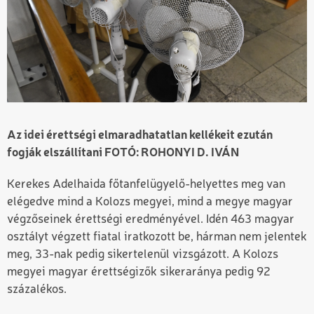
Az idei érettségi elmaradhatatlan kellékeit ezután
fogják elszállítani FOTÓ: ROHONYI D. IVÁN
Kerekes Adelhaida főtanfelügyelő-helyettes meg van
elégedve mind a Kolozs megyei, mind a megye magyar
végzőseinek érettségi eredményével. Idén 463 magyar
osztályt végzett fiatal iratkozott be, hárman nem jelentek
meg, 33-nak pedig sikertelenül vizsgázott. A Kolozs
megyei magyar érettségizők sikeraránya pedig 92
százalékos.