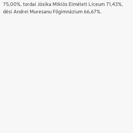
75,00%, tordai Jósika Miklós Elméleti Líceum 71,43%,
dési Andrei Muresanu Főgimnázium 66,67%.