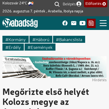
Ugrás
Belépés
Kolozsvár 24°C
Előfizetés
Felhasználói fiók me
a
2026. augusztus 7. péntek , Arabella, Ibolya napja
tartalomra
Kormány
Háború
Bakancslista
Erdély
Események
Hirdetés
Megőrizte első helyét
Kolozs megye az