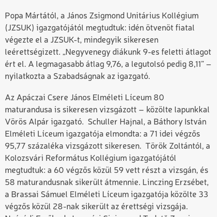
Popa Mártától, a János Zsigmond Unitárius Kollégium
(JZSUK) igazgatójától megtudtuk: idén ötvenöt fiatal
végezte el a JZSUK-t, mindegyik sikeresen
leérettségizett. „Negyvenegy diákunk 9-es feletti átlagot
ért el. A legmagasabb átlag 9,76, a legutolsó pedig 8,11” –
nyilatkozta a Szabadságnak az igazgató.
Az Apáczai Csere János Elméleti Líceum 80
maturandusa is sikeresen vizsgázott – közölte lapunkkal
Vörös Alpár igazgató. Schuller Hajnal, a Báthory István
Elméleti Líceum igazgatója elmondta: a 71 idei végzős
95,77 százaléka vizsgázott sikeresen. Török Zoltántól, a
Kolozsvári Református Kollégium igazgatójától
megtudtuk: a 60 végzős közül 59 vett részt a vizsgán, és
58 maturandusnak sikerült átmennie. Linczing Erzsébet,
a Brassai Sámuel Elméleti Líceum igazgatója közölte 33
végzős közül 28-nak sikerült az érettségi vizsgája.