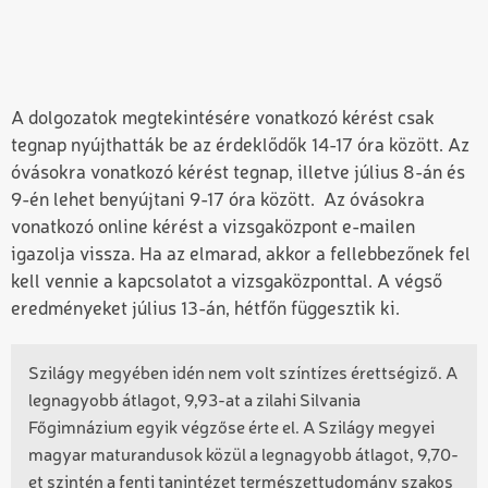
A dolgozatok megtekintésére vonatkozó kérést csak
tegnap nyújthatták be az érdeklődők 14-17 óra között. Az
óvásokra vonatkozó kérést tegnap, illetve július 8-án és
9-én lehet benyújtani 9-17 óra között. Az óvásokra
vonatkozó online kérést a vizsgaközpont e-mailen
igazolja vissza. Ha az elmarad, akkor a fellebbezőnek fel
kell vennie a kapcsolatot a vizsgaközponttal. A végső
eredményeket július 13-án, hétfőn függesztik ki.
Szilágy megyében idén nem volt színtízes érettségiző. A
legnagyobb átlagot, 9,93-at a zilahi Silvania
Főgimnázium egyik végzőse érte el. A Szilágy megyei
magyar maturandusok közül a legnagyobb átlagot, 9,70-
et szintén a fenti tanintézet természettudomány szakos