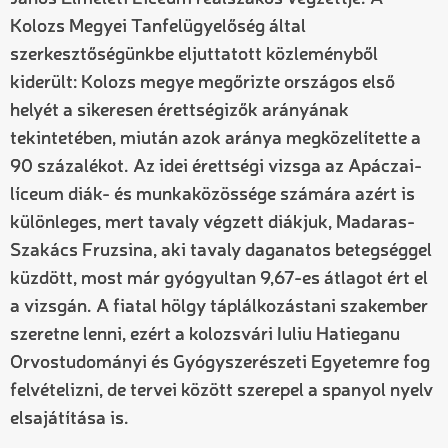
Kolozs Megyei Tanfelügyelőség által
szerkesztőségünkbe eljuttatott közleményből
kiderült: Kolozs megye megőrizte országos első
helyét a sikeresen érettségizők arányának
tekintetében, miután azok aránya megközelítette a
90 százalékot. Az idei érettségi vizsga az Apáczai-
líceum diák- és munkaközössége számára azért is
különleges, mert tavaly végzett diákjuk, Madaras-
Szakács Fruzsina, aki tavaly daganatos betegséggel
küzdött, most már gyógyultan 9,67-es átlagot ért el
a vizsgán. A fiatal hölgy táplálkozástani szakember
szeretne lenni, ezért a kolozsvári Iuliu Hatieganu
Orvostudományi és Gyógyszerészeti Egyetemre fog
felvételizni, de tervei között szerepel a spanyol nyelv
elsajátítása is.