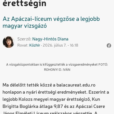
érettségin
Az Apáczai-líceum végzőse a legjobb
magyar vizsgázó
Szerző
Nagy-Hintós
Diana
Rovat
Közhír
2026. július 7. - 16:18
A vizsgaközpontokban is kifüggesztették a vizsgaeredményeket FOTÓ:
ROHONYI D. IVÁN
Ma délelőtt tették közzé a balacaureat.edu.ro
honlapon a nyári érettségi eredményeket. Eszerint a
legjobb Kolozs megyei magyar érettségiző, Kun
Brigitta Boglárka átlaga 9,87 és az Apáczai Csere
János Elméleti Líceum reálszakos végzettje. A