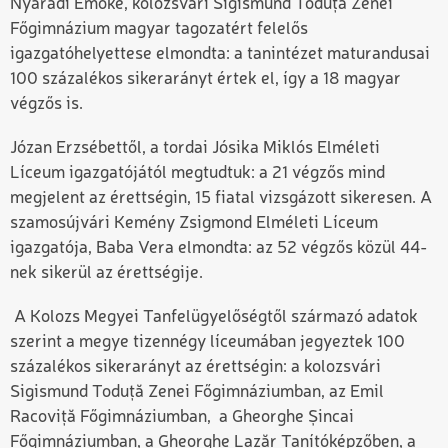
Nyárádi Emőke, kolozsvári Sigismund Toduță Zenei
Főgimnázium magyar tagozatért felelős
igazgatóhelyettese elmondta: a tanintézet maturandusai
100 százalékos sikerarányt értek el, így a 18 magyar
végzős is.
Józan Erzsébettől, a tordai Jósika Miklós Elméleti
Líceum igazgatójától megtudtuk: a 21 végzős mind
megjelent az érettségin, 15 fiatal vizsgázott sikeresen. A
szamosújvári Kemény Zsigmond Elméleti Líceum
igazgatója, Baba Vera elmondta: az 52 végzős közül 44-
nek sikerül az érettségije.
A Kolozs Megyei Tanfelügyelőségtől származó adatok
szerint a megye tizennégy líceumában jegyeztek 100
százalékos sikerarányt az érettségin: a kolozsvári
Sigismund Toduță Zenei Főgimnáziumban, az Emil
Racoviță Főgimnáziumban, a Gheorghe Șincai
Főgimnáziumban, a Gheorghe Lazăr Tanítóképzőben, a