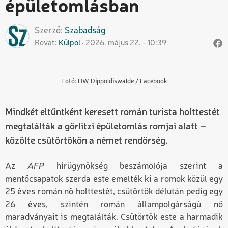
épületomlásban
Szerző
Szabadság
Rovat
Külpol
2026. május 22. - 10:39
Fotó: HW Dippoldiswalde / Facebook
Mindkét eltűntként keresett román turista holttestét
megtalálták a görlitzi épületomlás romjai alatt –
közölte csütörtökön a német rendőrség.
Az
AFP
hírügynökség beszámolója szerint a
mentőcsapatok szerda este emelték ki a romok közül egy
25 éves román nő holttestét, csütörtök délután pedig egy
26 éves, szintén román állampolgárságú nő
maradványait is megtalálták. Csütörtök este a harmadik