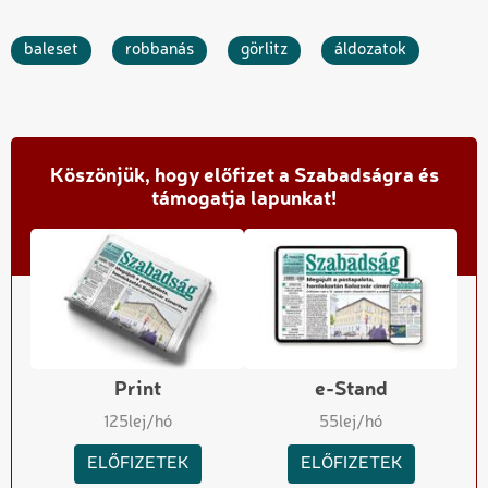
baleset
robbanás
görlitz
áldozatok
Köszönjük, hogy előfizet a Szabadságra és
támogatja lapunkat!
Print
e-Stand
125
lej/hó
55
lej/hó
ELŐFIZETEK
ELŐFIZETEK