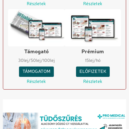
Részletek
Részletek
Támogató
Prémium
30
lej
/50
lej
/100
lej
15
lej/hó
TÁMOGATOM
ELŐFIZETEK
Részletek
Részletek