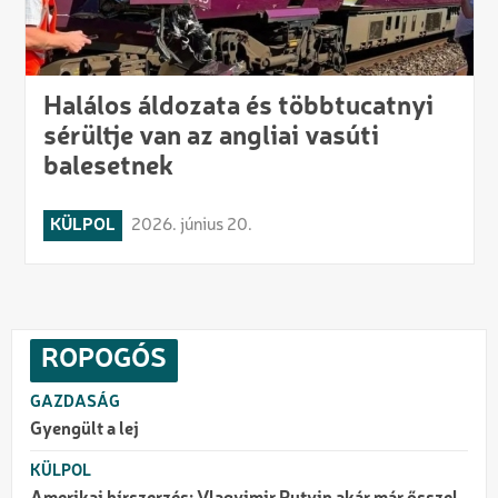
Halálos áldozata és többtucatnyi
sérültje van az angliai vasúti
balesetnek
KÜLPOL
2026. június 20.
ROPOGÓS
GAZDASÁG
Gyengült a lej
KÜLPOL