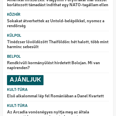
Amerikai hírszerzés: Vlagyimir Putyin akár már ősszel
korlátozott támadást indíthat egy NATO-tagállam ellen
KÖZHÍR
Sokakat átverhettek az Untold-belépőkkel, nyomoz a
rendőrség
KÜLPOL
Tinédzser lövöldözött Thaiföldön: hét halott, több mint
harminc sebesült
BELPOL
Rendkívüli kormányülést hirdetett Bolojan. Mi van
napirenden?
AJÁNLJUK
KULT-TÚRA
Első alkalommal lép fel Romániában a Danel Kvartett
KULT-TÚRA
Az Arcadia vonósnégyes nyitja meg az általa