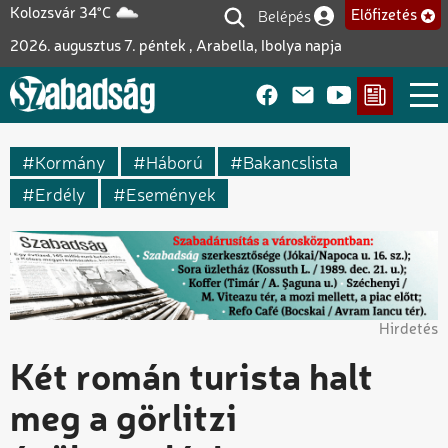
Ugrás
Belépés
Kolozsvár 34°C
Előfizetés
Felhasználói fiók me
a
2026. augusztus 7. péntek , Arabella, Ibolya napja
tartalomra
Kormány
Háború
Bakancslista
Erdély
Események
Hirdetés
Két román turista halt
meg a görlitzi