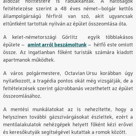
áldozat holttestére is rábukkantak. A hatóságok
feltételezése szerint a 48 éves német–bolgár kettős
állampolgárságú férfiról van szó, akit ugyancsak
eltűntként tartottak nyilván az épület összeomlása óta.
A kelet-németországi
Görlitz
egyik többlakásos
épülete
–
amint arról beszámoltunk
–
hétfő este omlott
össze. Az ingatlanban főként turisták számára kiadott
apartmanok működtek.
A város polgármestere,
Octavian Ursu
korábban úgy
nyilatkozott, a tragédia pontos okát még vizsgálják, de a
feltételezések szerint gázrobbanás vezethetett az épület
összeomlásához.
A mentési munkálatokat az is nehezítette, hogy a
helyszínen további gázszivárgásokat észleltek, ezért a
mentőalakulatok nehézgépek helyett főként kézi erővel
és keresőkutyák segítségével kutattak a romok között.