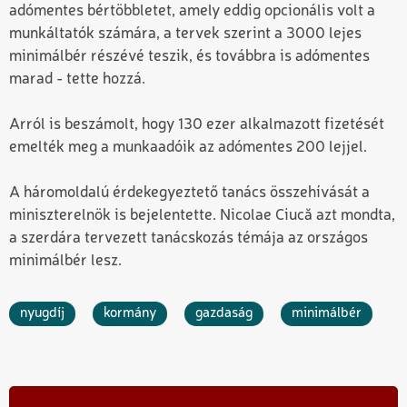
adómentes bértöbbletet, amely eddig opcionális volt a
munkáltatók számára, a tervek szerint a 3000 lejes
minimálbér részévé teszik, és továbbra is adómentes
marad - tette hozzá.
Arról is beszámolt, hogy 130 ezer alkalmazott fizetését
emelték meg a munkaadóik az adómentes 200 lejjel.
A háromoldalú érdekegyeztető tanács összehívását a
miniszterelnök is bejelentette. Nicolae Ciucă azt mondta,
a szerdára tervezett tanácskozás témája az országos
minimálbér lesz.
nyugdíj
kormány
gazdaság
minimálbér