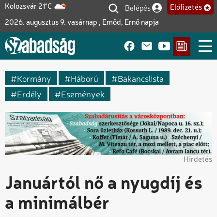
Ugrás
Belépés
Kolozsvár 21°C
Előfizetés
Felhasználói fiók me
a
2026. augusztus 9. vasárnap , Emőd, Ernő napja
tartalomra
Kormány
Háború
Bakancslista
Erdély
Események
Hirdetés
Januártól nő a nyugdíj és
a minimálbér