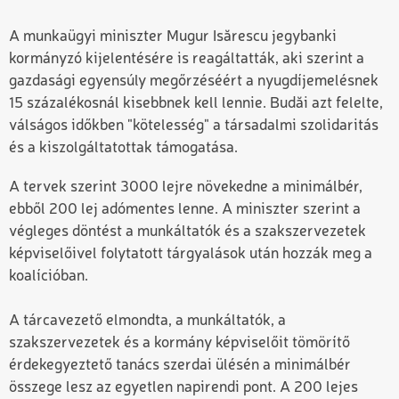
A munkaügyi miniszter Mugur Isărescu jegybanki
kormányzó kijelentésére is reagáltatták, aki szerint a
gazdasági egyensúly megőrzéséért a nyugdíjemelésnek
15 százalékosnál kisebbnek kell lennie. Budăi azt felelte,
válságos időkben "kötelesség" a társadalmi szolidaritás
és a kiszolgáltatottak támogatása.
A tervek szerint 3000 lejre növekedne a minimálbér,
ebből 200 lej adómentes lenne. A miniszter szerint a
végleges döntést a munkáltatók és a szakszervezetek
képviselőivel folytatott tárgyalások után hozzák meg a
koalícióban.
A tárcavezető elmondta, a munkáltatók, a
szakszervezetek és a kormány képviselőit tömörítő
érdekegyeztető tanács szerdai ülésén a minimálbér
összege lesz az egyetlen napirendi pont. A 200 lejes