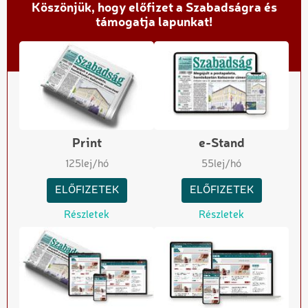
Köszönjük, hogy előfizet a Szabadságra és
támogatja lapunkat!
Print
e-Stand
125
lej/hó
55
lej/hó
ELŐFIZETEK
ELŐFIZETEK
Részletek
Részletek