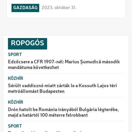
GAZDASÁG
2023. október 31.
ROPOGÓS
SPORT
Edzőcsere a CFR 1907-nél: Marius Şumudică második
mandátuma következhet
KÖZHÍR
Sérült vaddisznó miatt zárták le a Kossuth Lajos téri
metróállomást Budapesten
KÖZHÍR
Drón hatolt be Románia irányából Bulgária légterébe,
majd a határtól 100 méterre felrobbant
SPORT