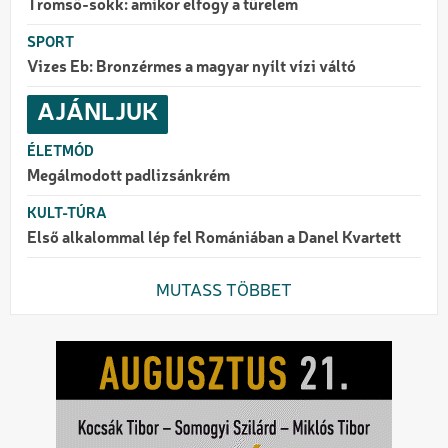
Tromsö-sokk: amikor elfogy a türelem
SPORT
Vizes Eb: Bronzérmes a magyar nyílt vízi váltó
AJÁNLJUK
ÉLETMÓD
Megálmodott padlizsánkrém
KULT-TÚRA
Első alkalommal lép fel Romániában a Danel Kvartett
MUTASS TÖBBET