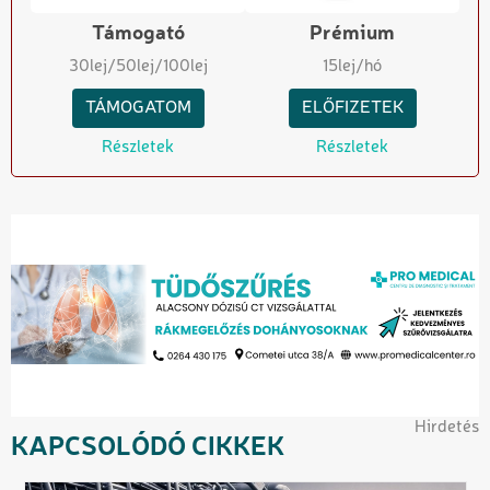
Támogató
Prémium
30
lej
/50
lej
/100
lej
15
lej/hó
TÁMOGATOM
ELŐFIZETEK
Részletek
Részletek
Hirdetés
KAPCSOLÓDÓ CIKKEK