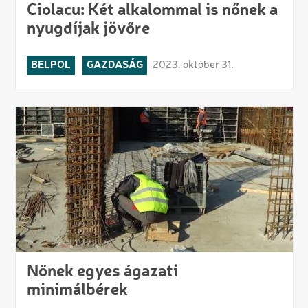
Ciolacu: Két alkalommal is nőnek a
nyugdíjak jövőre
BELPOL
GAZDASÁG
2023. október 31.
Nőnek egyes ágazati
minimálbérek