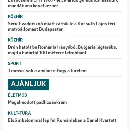
Edzőcsere a CFR 1907-nél: Marius Şumudică második
mandátuma következhet
KÖZHÍR
Sérült vaddisznó miatt zárták le a Kossuth Lajos téri
metróállomást Budapesten
KÖZHÍR
Drón hatolt be Románia irányából Bulgária légterébe,
majd a határtól 100 méterre felrobbant
SPORT
Tromsö-sokk: amikor elfogy a türelem
AJÁNLJUK
ÉLETMÓD
Megálmodott padlizsánkrém
KULT-TÚRA
Első alkalommal lép fel Romániában a Danel Kvartett