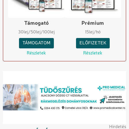
Támogató
Prémium
30
lej
/50
lej
/100
lej
15
lej/hó
TÁMOGATOM
ELŐFIZETEK
Részletek
Részletek
Hirdetés