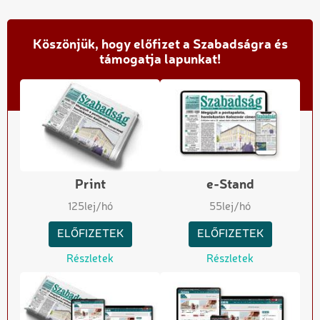
Köszönjük, hogy előfizet a Szabadságra és
támogatja lapunkat!
Print
e-Stand
125
lej/hó
55
lej/hó
ELŐFIZETEK
ELŐFIZETEK
Részletek
Részletek