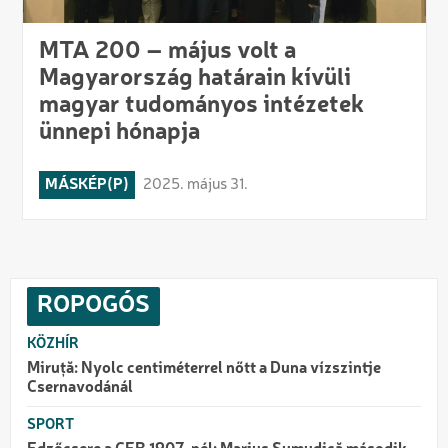
MTA 200 – május volt a
Magyarország határain kívüli
magyar tudományos intézetek
ünnepi hónapja
MÁSKÉP(P)
2025. május 31.
ROPOGÓS
KÖZHÍR
Miruță: Nyolc centiméterrel nőtt a Duna vízszintje
Csernavodánál
SPORT