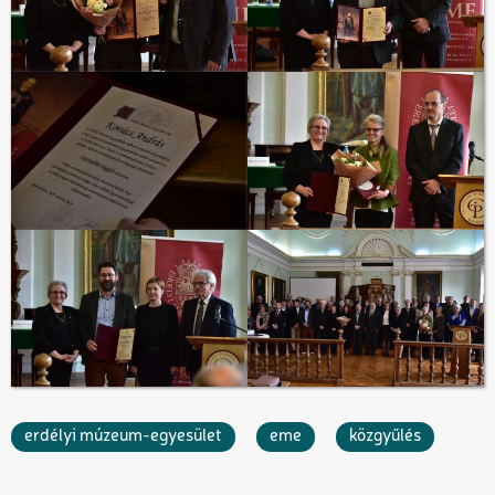
erdélyi múzeum-egyesület
eme
közgyűlés