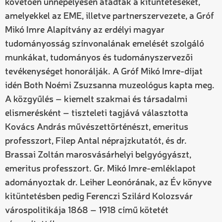
követően ünnepélyesen átadták a kitüntetéseket,
amelyekkel az EME, illetve partnerszervezete, a Gróf
Mikó Imre Alapítvány az erdélyi magyar
tudományosság színvonalának emelését szolgáló
munkákat, tudományos és tudományszervezői
tevékenységet honorálják. A Gróf Mikó Imre-díjat
idén Both Noémi Zsuzsanna muzeológus kapta meg.
A közgyűlés – kiemelt szakmai és társadalmi
elismerésként – tiszteleti tagjává választotta
Kovács András művészettörténészt, emeritus
professzort, Filep Antal néprajzkutatót, és dr.
Brassai Zoltán marosvásárhelyi belgyógyászt,
emeritus professzort. Gr. Mikó Imre-emléklapot
adományoztak dr. Leiher Leonórának, az Év könyve
kitüntetésben pedig Ferenczi Szilárd Kolozsvár
várospolitikája 1868 – 1918 című kötetét