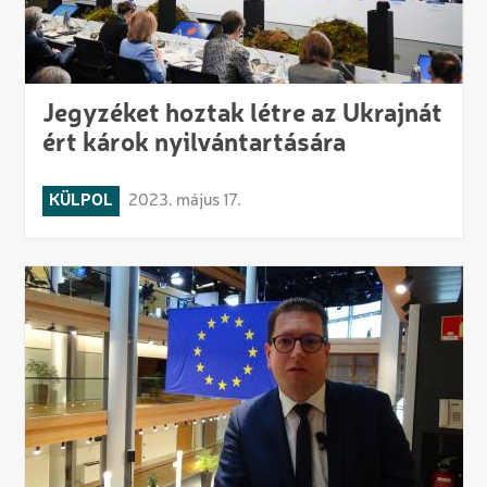
Jegyzéket hoztak létre az Ukrajnát
ért károk nyilvántartására
KÜLPOL
2023. május 17.