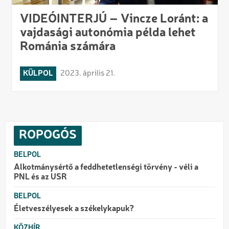
VIDEÓINTERJÚ – Vincze Loránt: a
vajdasági autonómia példa lehet
Románia számára
KÜLPOL
2023. április 21.
ROPOGÓS
BELPOL
Alkotmánysértő a feddhetetlenségi törvény - véli a
PNL és az USR
BELPOL
Életveszélyesek a székelykapuk?
KÖZHÍR