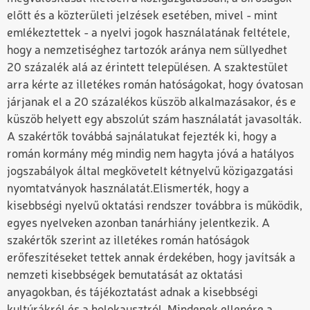
előtt és a közterületi jelzések esetében, mivel - mint
emlékeztettek - a nyelvi jogok használatának feltétele,
hogy a nemzetiséghez tartozók aránya nem süllyedhet
20 százalék alá az érintett településen.
A szaktestület
arra kérte az illetékes román hatóságokat, hogy óvatosan
járjanak el a 20 százalékos küszöb alkalmazásakor, és e
küszöb helyett egy abszolút szám használatát javasolták.
A szakértők továbbá sajnálatukat fejezték ki, hogy a
román kormány még mindig nem hagyta jóvá a hatályos
jogszabályok által megkövetelt kétnyelvű közigazgatási
nyomtatványok használatát.
Elismerték, hogy a
kisebbségi nyelvű oktatási rendszer továbbra is működik,
egyes nyelveken azonban tanárhiány jelentkezik. A
szakértők szerint az illetékes román hatóságok
erőfeszítéseket tettek annak érdekében, hogy javítsák a
nemzeti kisebbségek bemutatását az oktatási
anyagokban, és tájékoztatást adnak a kisebbségi