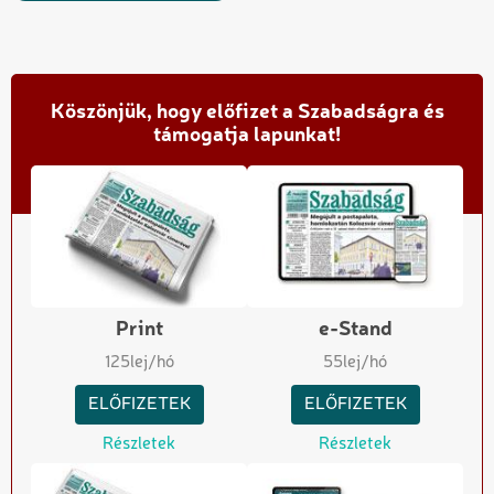
Köszönjük, hogy előfizet a Szabadságra és
támogatja lapunkat!
Print
e-Stand
125
lej/hó
55
lej/hó
ELŐFIZETEK
ELŐFIZETEK
Részletek
Részletek