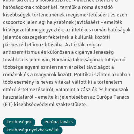
kultúrákról és a holokausztról. Mindenek ellenére a
hatóságoknak többet kell tenniük a roma és zsidó
kisebbségek történelmének megismertetéséért és ezen
csoportok jelenlegi helyzetének javításáért - emelték
ki.
Végezetül megjegyezték, az illetékes román hatóságok
jelentős összegeket fektetnek a kultúrák közötti
párbeszéd előmozdításába. Azt írták: míg az
antiszemitizmus és különösen a cigányellenesség
továbbra is jelen van, Románia lakosságának túlnyomó
többsége egyéni szinten nem érzékel távolságot a
románok és a magyarok között. Politikai szinten azonban
több esemény is heves vitákat váltott ki a történelem
eltérő értelmezéseiről, valamint a zászlók és himnuszok
használatáról - emelte ki jelentésében az Európa Tanács
(ET) kisebbségvédelmi szaktestülete.
kisebbségek
európa tanács
kisebbségi nyelvhasználat