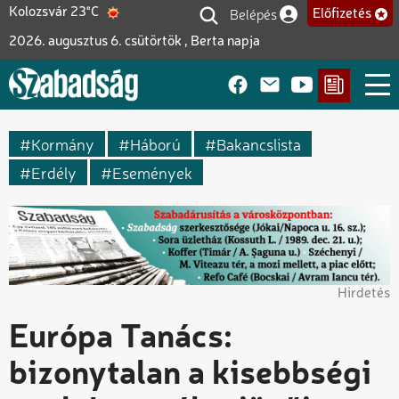
Ugrás
Belépés
Kolozsvár 23°C
Előfizetés
Felhasználói fiók me
a
2026. augusztus 6. csütörtök , Berta napja
tartalomra
Kormány
Háború
Bakancslista
Erdély
Események
Hirdetés
Európa Tanács:
bizonytalan a kisebbségi