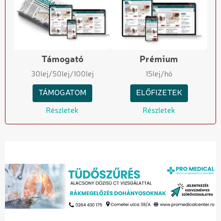
Támogató
Prémium
30
lej
/50
lej
/100
lej
15
lej/hó
TÁMOGATOM
ELŐFIZETEK
Részletek
Részletek