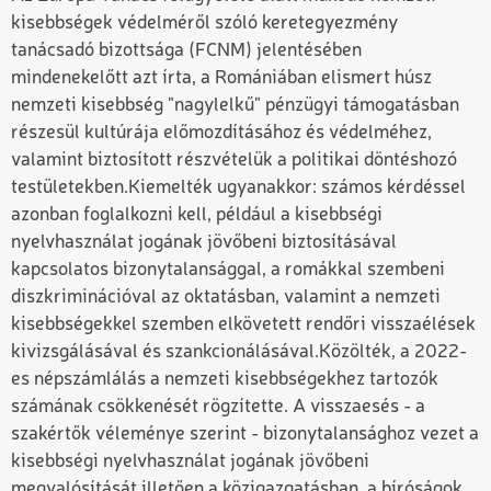
kisebbségek védelméről szóló keretegyezmény
tanácsadó bizottsága (FCNM) jelentésében
mindenekelőtt azt írta, a Romániában elismert húsz
nemzeti kisebbség "nagylelkű" pénzügyi támogatásban
részesül kultúrája előmozdításához és védelméhez,
valamint biztosított részvételük a politikai döntéshozó
testületekben.
Kiemelték ugyanakkor: számos kérdéssel
azonban foglalkozni kell, például a kisebbségi
nyelvhasználat jogának jövőbeni biztosításával
kapcsolatos bizonytalansággal, a romákkal szembeni
diszkriminációval az oktatásban, valamint a nemzeti
kisebbségekkel szemben elkövetett rendőri visszaélések
kivizsgálásával és szankcionálásával.
Közölték, a 2022-
es népszámlálás a nemzeti kisebbségekhez tartozók
számának csökkenését rögzítette. A visszaesés - a
szakértők véleménye szerint - bizonytalansághoz vezet a
kisebbségi nyelvhasználat jogának jövőbeni
megvalósítását illetően a közigazgatásban, a bíróságok