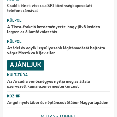
Csalók élnek vissza a SRI közönségkapcsolati
telefonszámával
KÜLPOL
A Tisza-frakció kezdeményezte, hogy jövő kedden
legyen az államfőválasztás
KÜLPOL
Az idei év egyik legsúlyosabb légitámadását hajtotta
végre Moszkva Kijev ellen
AJÁNLJUK
KULT-TÚRA
Az Arcadia vonósnégyes nyitja meg az általa
szervezett kamarazenei mesterkurzust
KÖZHÍR
Angol nyelvtábor és néptáncedzőtábor Magyarlapádon
MUTASS TÖBBET