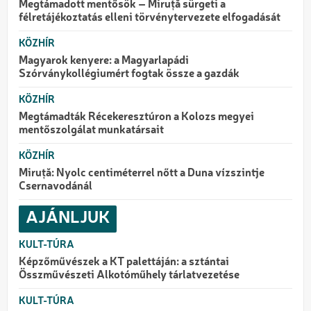
Megtámadott mentősök – Miruță sürgeti a
félretájékoztatás elleni törvénytervezete elfogadását
KÖZHÍR
Magyarok kenyere: a Magyarlapádi
Szórványkollégiumért fogtak össze a gazdák
KÖZHÍR
Megtámadták Récekeresztúron a Kolozs megyei
mentőszolgálat munkatársait
KÖZHÍR
Miruță: Nyolc centiméterrel nőtt a Duna vízszintje
Csernavodánál
AJÁNLJUK
KULT-TÚRA
Képzőművészek a KT palettáján: a sztántai
Összművészeti Alkotóműhely tárlatvezetése
KULT-TÚRA