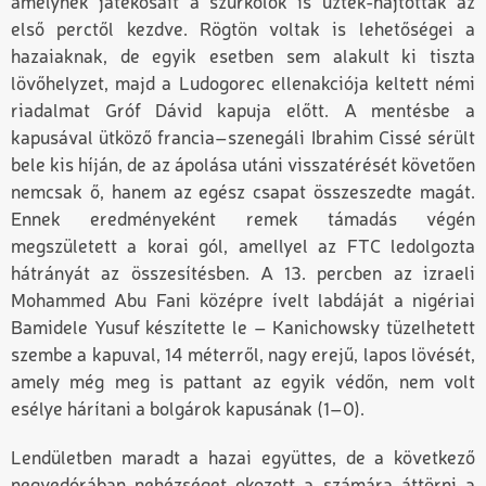
amelynek játékosait a szurkolók is űzték-hajtották az
első perctől kezdve. Rögtön voltak is lehetőségei a
hazaiaknak, de egyik esetben sem alakult ki tiszta
lövőhelyzet, majd a Ludogorec ellenakciója keltett némi
riadalmat Gróf Dávid kapuja előtt. A mentésbe a
kapusával ütköző francia–szenegáli Ibrahim Cissé sérült
bele kis híján, de az ápolása utáni visszatérését követően
nemcsak ő, hanem az egész csapat összeszedte magát.
Ennek eredményeként remek támadás végén
megszületett a korai gól, amellyel az FTC ledolgozta
hátrányát az összesítésben. A 13. percben az izraeli
Mohammed Abu Fani középre ívelt labdáját a nigériai
Bamidele Yusuf készítette le – Kanichowsky tüzelhetett
szembe a kapuval, 14 méterről, nagy erejű, lapos lövését,
amely még meg is pattant az egyik védőn, nem volt
esélye hárítani a bolgárok kapusának (1–0).
Lendületben maradt a hazai együttes, de a következő