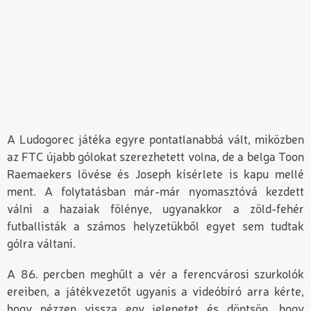
A Ludogorec játéka egyre pontatlanabbá vált, miközben
az FTC újabb gólokat szerezhetett volna, de a belga Toon
Raemaekers lövése és Joseph kísérlete is kapu mellé
ment. A folytatásban már-már nyomasztóvá kezdett
válni a hazaiak fölénye, ugyanakkor a zöld-fehér
futballisták a számos helyzetükből egyet sem tudtak
gólra váltani.
A 86. percben meghűlt a vér a ferencvárosi szurkolók
ereiben, a játékvezetőt ugyanis a videóbíró arra kérte,
hogy nézzen vissza egy jelenetet és döntsön, hogy