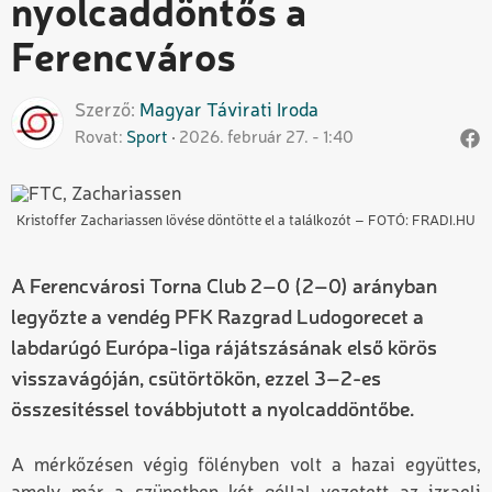
nyolcaddöntős a
Ferencváros
Szerző
Magyar
Távirati Iroda
Rovat
Sport
2026. február 27. - 1:40
Kristoffer Zachariassen lövése döntötte el a találkozót – FOTÓ: FRADI.HU
A Ferencvárosi Torna Club 2–0 (2–0) arányban
legyőzte a vendég PFK Razgrad Ludogorecet a
labdarúgó Európa-liga rájátszásának első körös
visszavágóján, csütörtökön, ezzel 3–2-es
összesítéssel továbbjutott a nyolcaddöntőbe.
A mérkőzésen végig fölényben volt a hazai együttes,