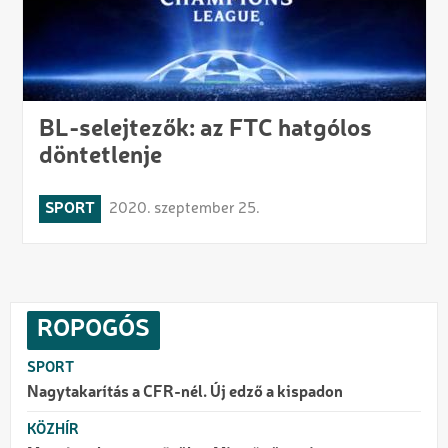
BL-selejtezők: az FTC hatgólos
döntetlenje
SPORT
2020. szeptember 25.
ROPOGÓS
SPORT
Nagytakarítás a CFR-nél. Új edző a kispadon
KÖZHÍR