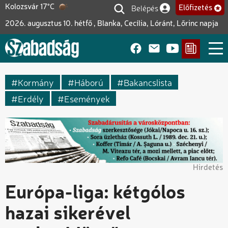
Ugrás
Belépés
Kolozsvár 17°C
Előfizetés
Felhasználói fiók me
a
2026. augusztus 10. hétfő , Blanka, Cecília, Lóránt, Lőrinc napja
tartalomra
Kormány
Háború
Bakancslista
Erdély
Események
Hirdetés
Európa-liga: kétgólos
hazai sikerével