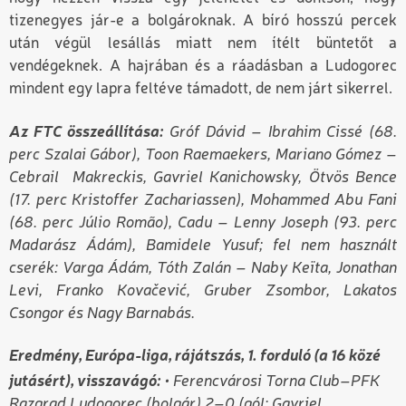
tizenegyes jár-e a bolgároknak. A bíró hosszú percek
után végül lesállás miatt nem ítélt büntetőt a
vendégeknek. A hajrában és a ráadásban a Ludogorec
mindent egy lapra feltéve támadott, de nem járt sikerrel.
Az FTC összeállítása:
Gróf Dávid – Ibrahim Cissé (68.
perc Szalai Gábor), Toon Raemaekers, Mariano Gómez –
Cebrail Makreckis, Gavriel Kanichowsky, Ötvös Bence
(17. perc Kristoffer Zachariassen), Mohammed Abu Fani
(68. perc Júlio Romão), Cadu – Lenny Joseph (93. perc
Madarász Ádám), Bamidele Yusuf; fel nem használt
cserék: Varga Ádám, Tóth Zalán – Naby Keïta, Jonathan
Levi, Franko Kovačević, Gruber Zsombor, Lakatos
Csongor és Nagy Barnabás.
Eredmény, Európa-liga, rájátszás, 1. forduló (a 16 közé
jutásért), visszavágó:
• Ferencvárosi Torna Club–PFK
Razgrad Ludogorec (bolgár) 2–0 (gól: Gavriel