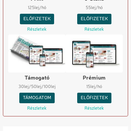
125
lej/hó
55
lej/hó
ELŐFIZETEK
ELŐFIZETEK
Részletek
Részletek
Támogató
Prémium
30
lej
/50
lej
/100
lej
15
lej/hó
TÁMOGATOM
ELŐFIZETEK
Részletek
Részletek