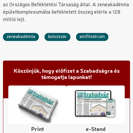
az Országos Befektetési Társaság által. A zeneakadémia
épületkomplexumába befektetett összeg elérte a 128
millió lejt.
zeneakadémia
kolozsvár
amfiteátrum
Köszönjük, hogy előfizet a Szabadságra és
támogatja lapunkat!
Print
e-Stand