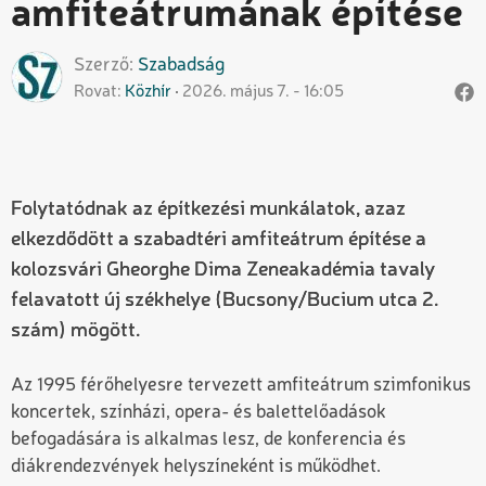
amfiteátrumának építése
Szerző
Szabadság
Rovat
Közhír
2026. május 7. - 16:05
Folytatódnak az építkezési munkálatok, azaz
elkezdődött a szabadtéri amfiteátrum építése a
kolozsvári Gheorghe Dima Zeneakadémia tavaly
felavatott új székhelye (Bucsony/Bucium utca 2.
szám) mögött.
Az 1995 férőhelyesre tervezett amfiteátrum szimfonikus
koncertek, színházi, opera- és balettelőadások
befogadására is alkalmas lesz, de konferencia és
diákrendezvények helyszíneként is működhet.