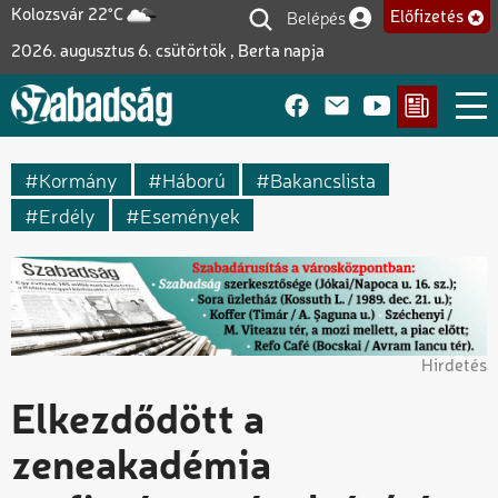
Ugrás
Belépés
Kolozsvár 22°C
Előfizetés
Felhasználói fiók me
a
2026. augusztus 6. csütörtök , Berta napja
tartalomra
Kormány
Háború
Bakancslista
Erdély
Események
Hirdetés
Elkezdődött a
zeneakadémia