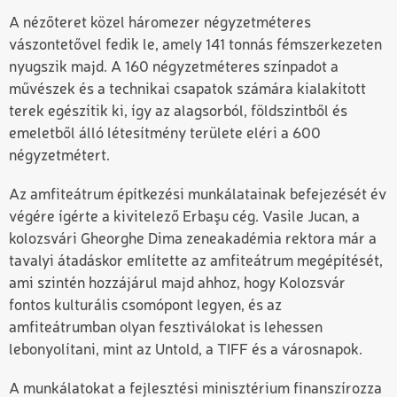
A nézőteret közel háromezer négyzetméteres
vászontetővel fedik le, amely 141 tonnás fémszerkezeten
nyugszik majd. A 160 négyzetméteres színpadot a
művészek és a technikai csapatok számára kialakított
terek egészítik ki, így az alagsorból, földszintből és
emeletből álló létesítmény területe eléri a 600
négyzetmétert.
Az amfiteátrum építkezési munkálatainak befejezését év
végére ígérte a kivitelező Erbaşu cég. Vasile Jucan, a
kolozsvári Gheorghe Dima zeneakadémia rektora már a
tavalyi átadáskor említette az amfiteátrum megépítését,
ami szintén hozzájárul majd ahhoz, hogy Kolozsvár
fontos kulturális csomópont legyen, és az
amfiteátrumban olyan fesztiválokat is lehessen
lebonyolítani, mint az Untold, a TIFF és a városnapok.
A munkálatokat a fejlesztési minisztérium finanszírozza