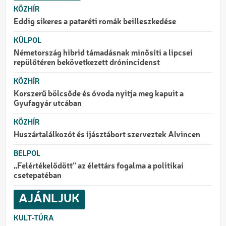
KÖZHÍR
Eddig sikeres a pataréti romák beilleszkedése
KÜLPOL
Németország hibrid támadásnak minősíti a lipcsei
repülőtéren bekövetkezett drónincidenst
KÖZHÍR
Korszerű bölcsőde és óvoda nyitja meg kapuit a
Gyufagyár utcában
KÖZHÍR
Huszártalálkozót és íjásztábort szerveztek Alvincen
BELPOL
„Felértékelődött” az élettárs fogalma a politikai
csetepatéban
AJÁNLJUK
KULT-TÚRA