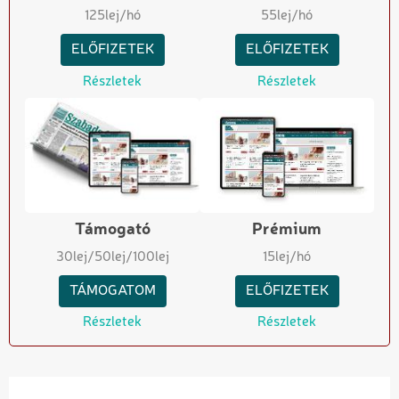
125
lej/hó
55
lej/hó
ELŐFIZETEK
ELŐFIZETEK
Részletek
Részletek
Támogató
Prémium
30
lej
/50
lej
/100
lej
15
lej/hó
TÁMOGATOM
ELŐFIZETEK
Részletek
Részletek