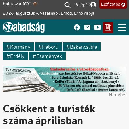
Ugrás
Belépés
Kolozsvár 16°C
Előfizetés
Felhasználói fiók me
a
2026. augusztus 9. vasárnap , Emőd, Ernő napja
tartalomra
Kormány
Háború
Bakancslista
Erdély
Események
Hirdetés
Csökkent a turisták
száma áprilisban