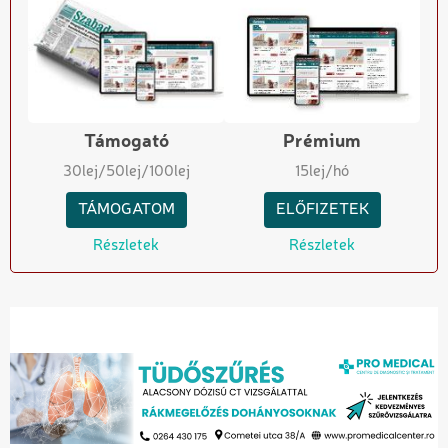
Támogató
Prémium
30
lej
/50
lej
/100
lej
15
lej/hó
TÁMOGATOM
ELŐFIZETEK
Részletek
Részletek