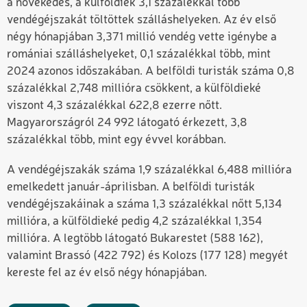
a növekedés, a külföldiek 3,1 százalékkal több
vendégéjszakát töltöttek szálláshelyeken. Az év első
négy hónapjában 3,371 millió vendég vette igénybe a
romániai szálláshelyeket, 0,1 százalékkal több, mint
2024 azonos időszakában. A belföldi turisták száma 0,8
százalékkal 2,748 millióra csökkent, a külföldieké
viszont 4,3 százalékkal 622,8 ezerre nőtt.
Magyarországról 24 992 látogató érkezett, 3,8
százalékkal több, mint egy évvel korábban.
A vendégéjszakák száma 1,9 százalékkal 6,488 millióra
emelkedett január-áprilisban. A belföldi turisták
vendégéjszakáinak a száma 1,3 százalékkal nőtt 5,134
millióra, a külföldieké pedig 4,2 százalékkal 1,354
millióra. A legtöbb látogató Bukarestet (588 162),
valamint Brassó (422 792) és Kolozs (177 128) megyét
kereste fel az év első négy hónapjában.