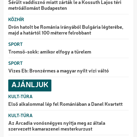
Sérült vaddisznó miatt zárták le a Kossuth Lajos téri
metróállomást Budapesten
KÖZHÍR
Drón hatolt be Románia irányából Bulgária légterébe,
majd a határtól 100 méterre felrobbant
SPORT
Tromsö-sokk: amikor elfogy a türelem
SPORT
Vizes Eb: Bronzérmes a magyar nyílt vízi váltó
AJÁNLJUK
KULT-TÚRA
Első alkalommal lép fel Romániában a Danel Kvartett
KULT-TÚRA
Az Arcadia vonósnégyes nyitja meg az általa
szervezett kamarazenei mesterkurzust