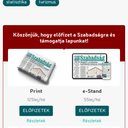
statisztika
turizmus
Köszönjük, hogy előfizet a Szabadságra és
támogatja lapunkat!
Print
e-Stand
125
lej/hó
55
lej/hó
ELŐFIZETEK
ELŐFIZETEK
Részletek
Részletek