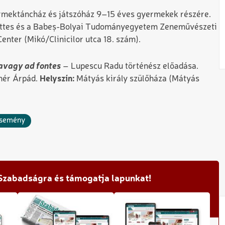
mektáncház és játszóház 9–15 éves gyermekek részére.
üttes és a Babeș-Bolyai Tudományegyetem Zeneművészeti
enter (Mikó/Clinicilor utca 18. szám).
avagy ad fontes
– Lupescu Radu történész előadása.
hér Árpád.
Helyszín:
Mátyás király szülőháza (Mátyás
semény
 Szabadságra és támogatja lapunkat!