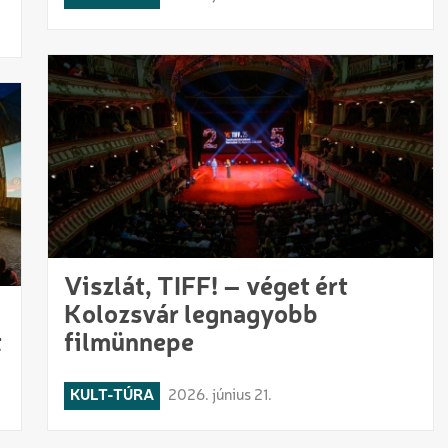
Viszlát, TIFF! – véget ért
Kolozsvár legnagyobb
t
filmünnepe
KULT-TÚRA
2026. június 21.