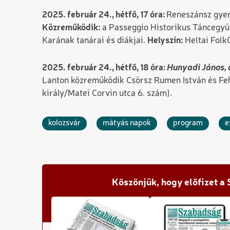
2025. február 24., hétfő, 17 óra:
Reneszánsz gyer
Közreműködik:
a Passeggio Historikus Táncegy
Karának tanárai és diákjai.
Helyszín:
Heltai FolkC
Hunyadi János, 
2025. február 24., hétfő, 18 óra:
Lanton közreműködik Csörsz Rumen István és Fe
király/Matei Corvin utca 6. szám).
kolozsvár
mátyás napok
program
e
Köszönjük, hogy előfizet a