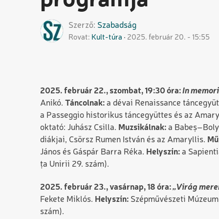
programja
Szerző
Szabadság
Rovat
Kult-túra
2025. február 20. - 15:55
In memor
2025. február 22., szombat, 19:30 óra:
Anikó.
Táncolnak:
a dévai Renaissance táncegyütt
a Passeggio historikus táncegyüttes és az Amaryl
oktató: Juhász Csilla.
Muzsikálnak:
a Babeș–Boly
diákjai, Csörsz Rumen István és az Amaryllis.
Műv
János és Gáspár Barra Réka.
Helyszín:
a Sapienti
ța Unirii 29. szám).
„Virág mere
2025. február 23., vasárnap, 18 óra:
Fekete Miklós.
Helyszín:
Szépművészeti Múzeum, T
szám).