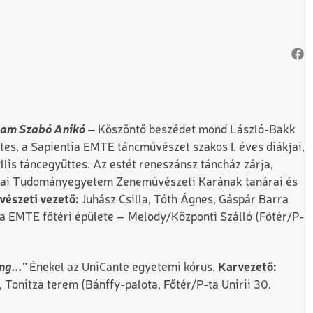
iam Szabó Anikó –
Köszöntő beszédet mond László-Bakk
es, a Sapientia EMTE táncművészet szakos I. éves diákjai,
lis táncegyüttes. Az estét reneszánsz táncház zárja,
ai Tudományegyetem Zeneművészeti Karának tanárai és
észeti vezető:
Juhász Csilla, Tóth Ágnes, Gáspár Barra
a EMTE főtéri épülete – Melody/Központi Szálló (Főtér/P-
ng...”
Énekel az UniCante egyetemi kórus.
Karvezető:
onitza terem (Bánffy-palota, Főtér/P-ta Unirii 30.