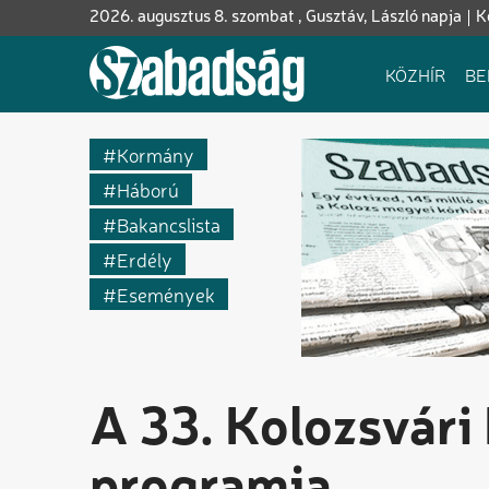
Ugrás
2026. augusztus 8. szombat , Gusztáv, László napja
K
a
tartalomra
Fő
KÖZHÍR
BE
navigáció
Kormány
Háború
Bakancslista
Erdély
Események
A 33. Kolozsvár