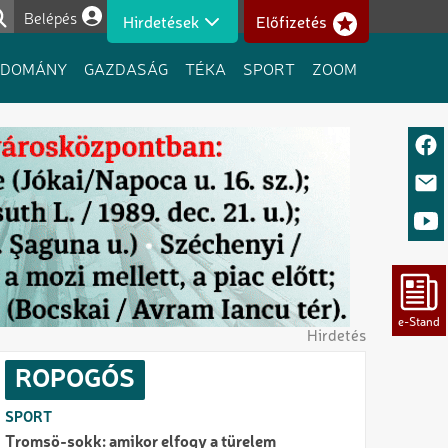
Belépés
Hirdetések
Előfizetés
Felhasználói fiók menüje
UDOMÁNY
GAZDASÁG
TÉKA
SPORT
ZOOM
Hirdetés
ROPOGÓS
SPORT
Tromsö-sokk: amikor elfogy a türelem