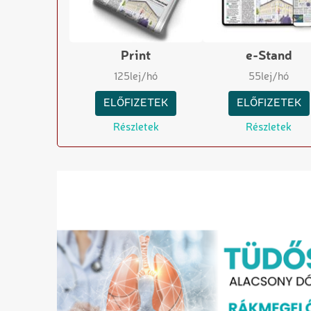
Print
e-Stand
125
lej/hó
55
lej/hó
ELŐFIZETEK
ELŐFIZETEK
Részletek
Részletek