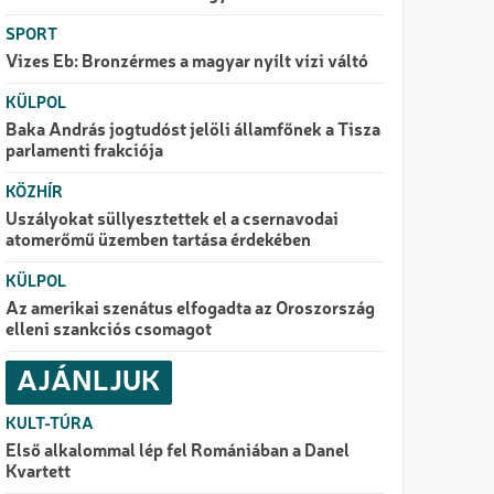
SPORT
Vizes Eb: Bronzérmes a magyar nyílt vízi váltó
KÜLPOL
Baka András jogtudóst jelöli államfőnek a Tisza
parlamenti frakciója
KÖZHÍR
Uszályokat süllyesztettek el a csernavodai
atomerőmű üzemben tartása érdekében
KÜLPOL
Az amerikai szenátus elfogadta az Oroszország
elleni szankciós csomagot
AJÁNLJUK
KULT-TÚRA
Első alkalommal lép fel Romániában a Danel
Kvartett