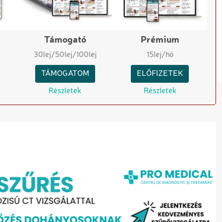
Támogató
Prémium
30
lej
/50
lej
/100
lej
15
lej/hó
TÁMOGATOM
ELŐFIZETEK
Részletek
Részletek