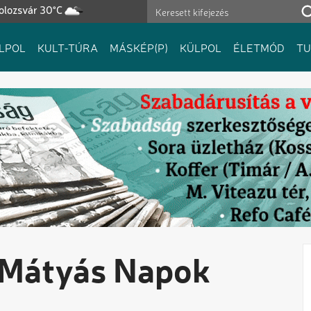
olozsvár 30°C
LPOL
KULT-TÚRA
MÁSKÉP(P)
KÜLPOL
ÉLETMÓD
T
i Mátyás Napok