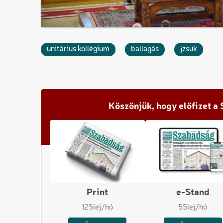
unitárius kollégium
ballagás
jzsuk
Köszönjük, hogy előfizet a
Print
e-Stand
125
lej/hó
55
lej/hó