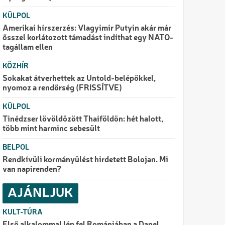
KÜLPOL
Amerikai hírszerzés: Vlagyimir Putyin akár már
ősszel korlátozott támadást indíthat egy NATO-
tagállam ellen
KÖZHÍR
Sokakat átverhettek az Untold-belépőkkel,
nyomoz a rendőrség (FRISSÍTVE)
KÜLPOL
Tinédzser lövöldözött Thaiföldön: hét halott,
több mint harminc sebesült
BELPOL
Rendkívüli kormányülést hirdetett Bolojan. Mi
van napirenden?
AJÁNLJUK
KULT-TÚRA