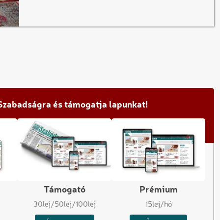
 Szabadságra és támogatja lapunkat!
Támogató
Prémium
30
lej
/50
lej
/100
lej
15
lej/hó