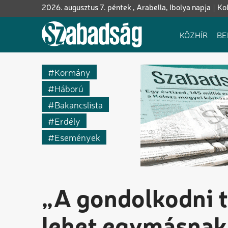
Ugrás
2026. augusztus 7. péntek , Arabella, Ibolya napja
Ko
a
tartalomra
Fő
KÖZHÍR
BE
navigáció
Kormány
Háború
Bakancslista
Erdély
Események
„A gondolkodni t