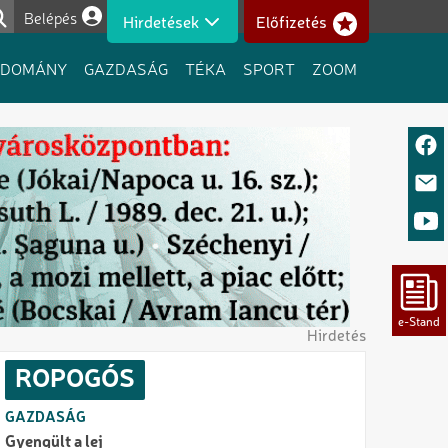
Belépés
Hirdetések
Előfizetés
Felhasználói fiók menüje
UDOMÁNY
GAZDASÁG
TÉKA
SPORT
ZOOM
Hirdetés
ROPOGÓS
GAZDASÁG
Gyengült a lej