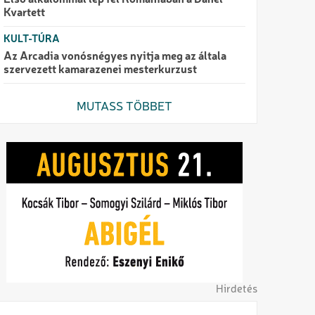
Első alkalommal lép fel Romániában a Danel
Kvartett
KULT-TÚRA
Az Arcadia vonósnégyes nyitja meg az általa
szervezett kamarazenei mesterkurzust
MUTASS TÖBBET
Hirdetés