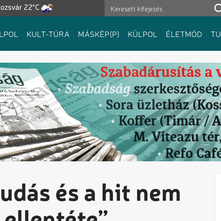
lozsvár 22°C
LPOL
KULT-TÚRA
MÁSKÉP(P)
KÜLPOL
ÉLETMÓD
T
udás és a hit nem