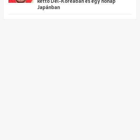
kettő Dél-Koreában és egy hónap
Japánban