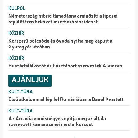
KÜLPOL
Németország hibrid támadásnak minősíti a lipcsei
repülőtéren bekövetkezett drónincidenst
KÖZHÍR
Korszerű bölcsőde és óvoda nyitja meg kapuit a
Gyufagyár utcában
KÖZHÍR
Huszártalálkozót és íjásztábort szerveztek Alvincen
AJÁNLJUK
KULT-TÚRA
Első alkalommal lép fel Romániában a Danel Kvartett
KULT-TÚRA
Az Arcadia vonósnégyes nyitja meg az általa
szervezett kamarazenei mesterkurzust