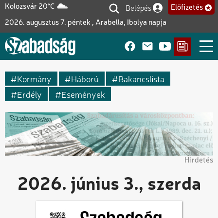
Ugrás
Belépés
Kolozsvár 20°C
Előfizetés
Felhasználói fiók me
a
2026. augusztus 7. péntek , Arabella, Ibolya napja
tartalomra
Kormány
Háború
Bakancslista
Erdély
Események
Hirdetés
2026. június 3., szerda