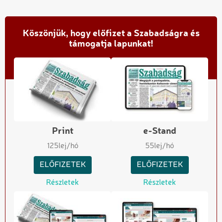
Köszönjük, hogy előfizet a Szabadságra és
támogatja lapunkat!
Print
e-Stand
125
lej/hó
55
lej/hó
ELŐFIZETEK
ELŐFIZETEK
Részletek
Részletek