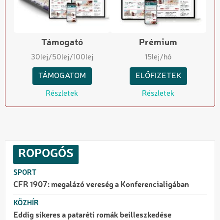
Támogató
Prémium
30
lej
/50
lej
/100
lej
15
lej/hó
TÁMOGATOM
ELŐFIZETEK
Részletek
Részletek
ROPOGÓS
SPORT
CFR 1907: megalázó vereség a Konferencialigában
KÖZHÍR
Eddig sikeres a pataréti romák beilleszkedése