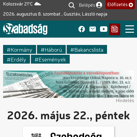
Ugrás
Belépés
Kolozsvár 21°C
Előfizetés
Felhasználói fiók me
a
2026. augusztus 8. szombat , Gusztáv, László napja
tartalomra
Kormány
Háború
Bakancslista
Erdély
Események
Hirdetés
2026. május 22., péntek