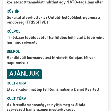
korlátozott támadást indíthat egy NATO-tagállam ellen
KÖZHÍR
Sokakat átverhettek az Untold-belépőkkel, nyomoz a
rendőrség (FRISSÍTVE)
KÜLPOL
Tinédzser lövöldözött Thaiföldön: hét halott, több mint
harminc sebesült
BELPOL
Rendkívüli kormányülést hirdetett Bolojan. Mi van
napirenden?
AJÁNLJUK
KULT-TÚRA
Első alkalommal lép fel Romániában a Danel Kvartett
KULT-TÚRA
Az Arcadia vonósnégyes nyitja meg az általa
szervezett kamarazenei mesterkurzust