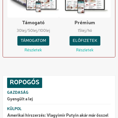
Támogató
Prémium
30
lej
/50
lej
/100
lej
15
lej/hó
TÁMOGATOM
ELŐFIZETEK
Részletek
Részletek
ROPOGÓS
GAZDASÁG
Gyengült a lej
KÜLPOL
Amerikai hírszerzés: Vlagyimir Putyin akár már ősszel