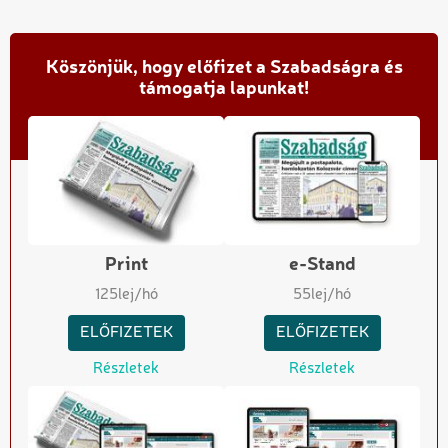
Köszönjük, hogy előfizet a Szabadságra és
támogatja lapunkat!
Print
e-Stand
125
lej/hó
55
lej/hó
ELŐFIZETEK
ELŐFIZETEK
Részletek
Részletek