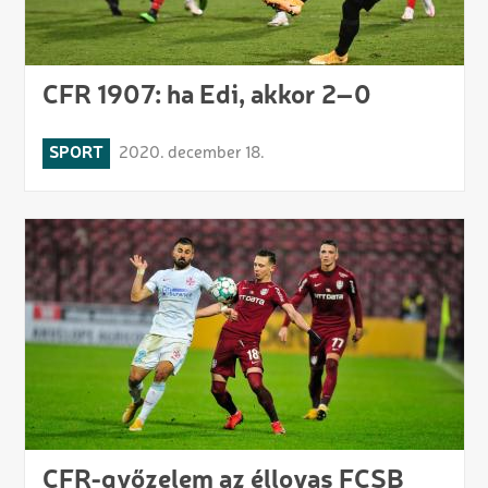
CFR 1907: ha Edi, akkor 2–0
SPORT
2020. december 18.
CFR-győzelem az éllovas FCSB