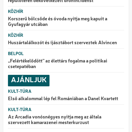
repülőtéren bekövetkezett drónincidenst
KÖZHÍR
Korszerű bölcsőde és óvoda nyitja meg kapuit a
Gyufagyár utcában
KÖZHÍR
Huszártalálkozót és íjásztábort szerveztek Alvincen
BELPOL
„Felértékelődött” az élettárs fogalma a politikai
csetepatéban
AJÁNLJUK
KULT-TÚRA
Első alkalommal lép fel Romániában a Danel Kvartett
KULT-TÚRA
Az Arcadia vonósnégyes nyitja meg az általa
szervezett kamarazenei mesterkurzust