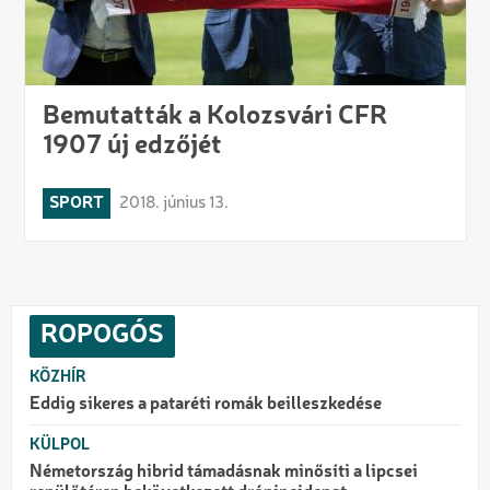
Bemutatták a Kolozsvári CFR
1907 új edzőjét
SPORT
2018. június 13.
ROPOGÓS
KÖZHÍR
Eddig sikeres a pataréti romák beilleszkedése
KÜLPOL
Németország hibrid támadásnak minősíti a lipcsei