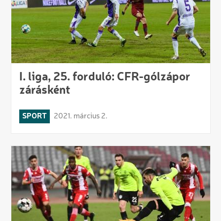
I. liga, 25. forduló: CFR-gólzápor
zárásként
SPORT
2021. március 2.