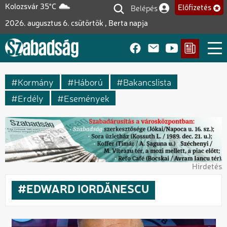
Ugrás
Belépés
Kolozsvár 35°C
Előfizetés
Felhasználói fiók me
a
2026. augusztus 6. csütörtök , Berta napja
tartalomra
Kormány
Háború
Bakancslista
Erdély
Események
Hirdetés
EDWARD IORDĂNESCU