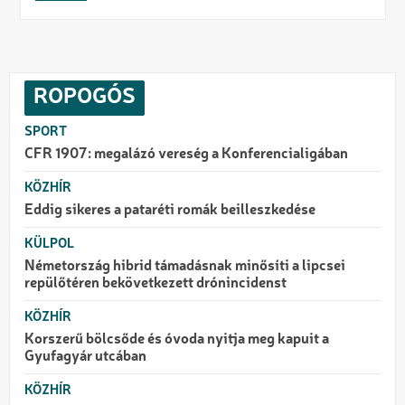
ROPOGÓS
SPORT
CFR 1907: megalázó vereség a Konferencialigában
KÖZHÍR
Eddig sikeres a pataréti romák beilleszkedése
KÜLPOL
Németország hibrid támadásnak minősíti a lipcsei
repülőtéren bekövetkezett drónincidenst
KÖZHÍR
Korszerű bölcsőde és óvoda nyitja meg kapuit a
Gyufagyár utcában
KÖZHÍR