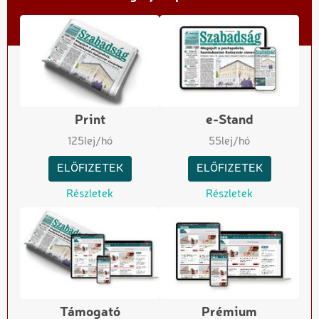
Print
e-Stand
125
lej/hó
55
lej/hó
ELŐFIZETEK
ELŐFIZETEK
Részletek
Részletek
Támogató
Prémium