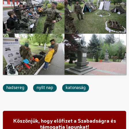
hadsereg
nyílt nap
katonaság
Köszönjük, hogy előfizet a Szabadságra és
támogatja lapunkat!