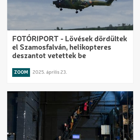
FOTÓRIPORT - Lövések dördültek
el Szamosfalván, helikopteres
deszantot vetettek be
ZOOM
2025. április 23.