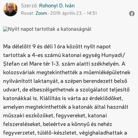
Szerző
Rohonyi D.
Iván
Rovat
Zoom
2019. április 23. - 14:51
Ma délelőtt 9 és déli 1 óra között nyílt napot
tartottak a 4-es számú katonai egység Hunyadi/
Ștefan cel Mare tér 1-3. szám alatti székhelyén. A
kolozsváriak megtekinthették a műemléképületnek
nyilvánított laktanyát, a szépen berendezett belső
udvart, de elbeszélgethetnek a szolgálatot teljesítő
katonákkal is. Kiállítás is várta az érdeklődőket,
amelyen megtekinthették a katonák által használt
műszaki eszközöket, fegyvereket, katonai
felszereléseket, beleértve a könnyű és nehéz
fegyverzetet, túlélő-készletet, végighaladhattak a