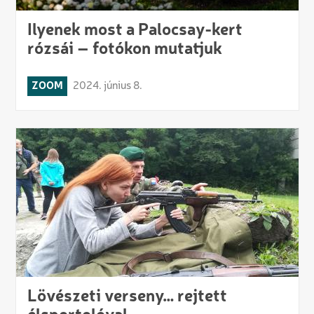
Ilyenek most a Palocsay-kert
rózsái – fotókon mutatjuk
ZOOM
2024. június 8.
Lövészeti verseny… rejtett