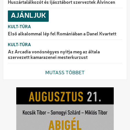
Huszártalálkozót és íjásztábort szerveztek Alvincen
AJÁNLJUK
KULT-TÚRA
Első alkalommal lép fel Romániában a Danel Kvartett
KULT-TÚRA
Az Arcadia vonósnégyes nyitja meg az általa
szervezett kamarazenei mesterkurzust
MUTASS TÖBBET