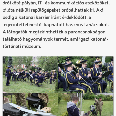
drótkötélpályán, IT- és kommunikációs eszközöket,
pilóta nélküli repülőgépeket próbálhattak ki. Aki
pedig a katonai karrier iránt érdeklődött, a
legérintettebbektől kaphatott hasznos tanácsokat.
A látogatók megtekinthették a parancsnokságon
található hagyományok termét, ami igazi katonai-
történeti múzeum.