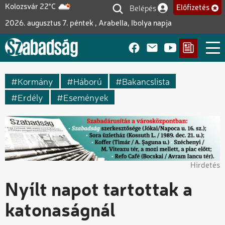
Ugrás
Belépés
Kolozsvár 22°C
Előfizetés
Felhasználói fiók me
a
2026. augusztus 7. péntek , Arabella, Ibolya napja
tartalomra
Kormány
Háború
Bakancslista
Erdély
Események
Hirdetés
Nyílt napot tartottak a
katonaságnál