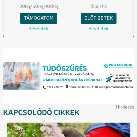
30
lej
/50
lej
/100
lej
15
lej/hó
TÁMOGATOM
ELŐFIZETEK
Részletek
Részletek
Hirdetés
KAPCSOLÓDÓ CIKKEK