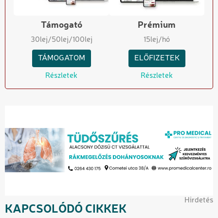
Támogató
Prémium
30
lej
/50
lej
/100
lej
15
lej/hó
TÁMOGATOM
ELŐFIZETEK
Részletek
Részletek
Hirdetés
KAPCSOLÓDÓ CIKKEK