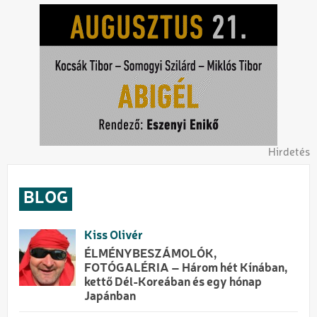
Hirdetés
BLOG
Kiss Olivér
ÉLMÉNYBESZÁMOLÓK,
FOTÓGALÉRIA – Három hét Kínában,
kettő Dél-Koreában és egy hónap
Japánban