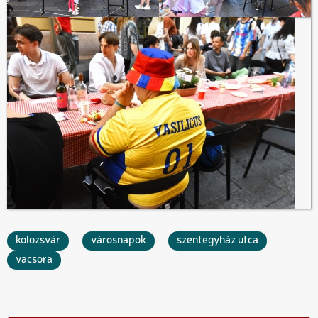
kolozsvár
városnapok
szentegyház utca
vacsora