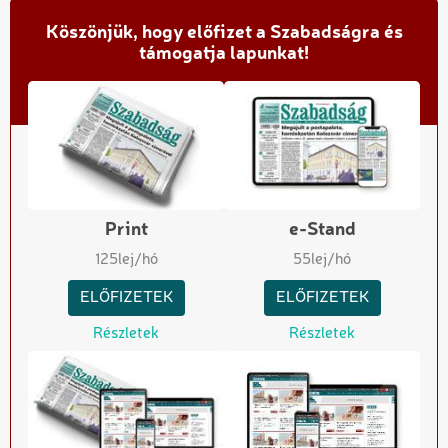
Köszönjük, hogy előfizet a Szabadságra és
támogatja lapunkat!
Print
e-Stand
125
lej/hó
55
lej/hó
ELŐFIZETEK
ELŐFIZETEK
Részletek
Részletek