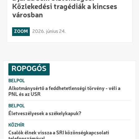
Közlekedési tragédiák a kincses
városban
ZOOM
2026. június 24.
ROPOGÓS
BELPOL
Alkotmánysértő a feddhetetlenségi törvény - véli a
PNL és az USR
BELPOL
Életveszélyesek a székelykapuk?
KÖZHÍR
Csalók élnek vissza a SRI közönségkapcsolati
telefonszámával