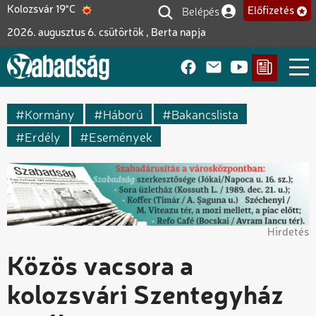
Ugrás
Belépés
Kolozsvár 19°C
Előfizetés
Felhasználói fiók me
a
2026. augusztus 6. csütörtök , Berta napja
tartalomra
Kormány
Háború
Bakancslista
Erdély
Események
Hirdetés
Közös vacsora a
kolozsvári Szentegyház