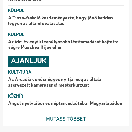
KÜLPOL
A Tisza-frakció kezdeményezte, hogy jövő kedden
legyen az államfőválasztás
KÜLPOL
Az idei év egyik legsúlyosabb légitámadását hajtotta
végre Moszkva Kijev ellen
AJÁNLJUK
KULT-TÚRA
Az Arcadia vonósnégyes nyitja meg az általa
szervezett kamarazenei mesterkurzust
KÖZHÍR
Angol nyelvtábor és néptáncedzőtábor Magyarlapádon
MUTASS TÖBBET